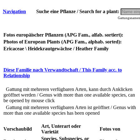
Navigation
Suche eine Pflanze / Search for a plant:
Gattungsnamen 
Fotos europäischer Pflanzen (APG Fam., alfab. sortiert):
Photos of European Plants (APG Fam., alphab. sorted):
Ericaceae \ Heidekrautgewächse / Heather Family
Diese Familie nach Verwandtschaft / This Family acc. to
Relationship
Gattung mit mehreren verfügbaren Arten, kann durch Anklicken
geöffnet werden / Genus with more than one available species, can
be opened by mouse click
Gattung mit mehreren verfügbaren Arten ist geöffnet / Genus with
more than one available species has been opened
Art, Unterart oder
Vorschaubild
Fotos von
Varietät
Species, Subspecies, or