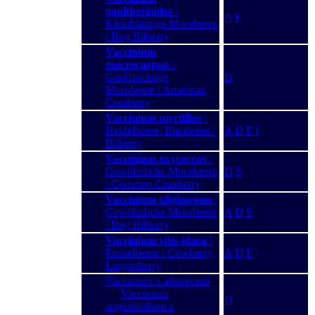
gaultherioides
\
A
F
Kleinblättrige Moorbeere
/ Bog Bilberry
Vaccinium
macrocarpon
\
Großfrüchtige
D
Moosbeere / American
Cranberry
Vaccinium myrtillus
\
Heidelbeere, Blaubeere /
A
D
F
I
Bilberry
Vaccinium oxycoccos
\
Gewöhnliche Moosbeere
D
S
/ Common Cranberry
Vaccinium uliginosum
\
Gewöhnliche Moorbeere
A
D
S
/ Bog Bilberry
Vaccinium vitis-idaea
\
Preiselbeere / Cowberry,
A
D
F
Lingonberry
Vaccinium x atlanticum
−
−>
Vaccinium
D
angustifolium x