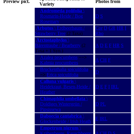
Preview pict.
Photos from
Variety
Andromeda polifolia
\
Rosmarin-Heide / Bog
D
S
Rosemary
Arbutus
\ Erdbeerbaum /
Cor
D
GR
HR
I
Strawberry Tree
(2 Taxa)
Rho
Arctostaphylos
\
Bärentraube / Bearberry
(2
A
D
E
F
HR
S
Taxa + 1 Syn.)
Azalea procumbens
−−>
A
CH
F
Kalmia procumbens
Bruckenthalia spiculifolia
−
D
−>
Erica spiculifolia
Calluna vulgaris
\
Heidekraut, Besen-Heide /
D
E
F
I
IRL
Heather
Chimaphila umbellata
\
Doldiges Wintergrün /
D
PL
Pipsissewa
Daboecia cantabrica
\
E
IRL
Glockenheide / Irish Heath
Empetrum nigrum
\
Krähenbeere, Rauschbeere
A
CH
D
S