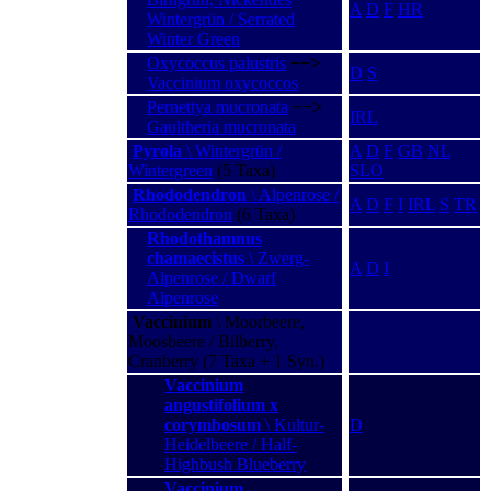
A
D
F
HR
Wintergrün / Serrated
Winter Green
Oxycoccus palustris
−−>
D
S
Vaccinium oxycoccos
Pernettya mucronata
−−>
IRL
Gaultheria mucronata
Pyrola
\ Wintergrün /
A
D
F
GB
NL
Wintergreen
(5 Taxa)
SLO
Rhododendron
\ Alpenrose /
A
D
F
I
IRL
S
TR
Rhododendron
(6 Taxa)
Rhodothamnus
chamaecistus
\ Zwerg-
A
D
I
Alpenrose / Dwarf
Alpenrose
Vaccinium
\ Moorbeere,
Moosbeere / Bilberry,
Cranberry (7 Taxa + 1 Syn.)
Vaccinium
angustifolium x
corymbosum
\ Kultur-
D
Heidelbeere / Half-
Highbush Blueberry
Vaccinium