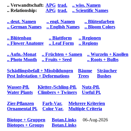
.. Verwandtschaft:
APG
trad.
.. wiss. Namen
.. Relationship:
APG
trad.
.. Scientific Names
.. deut. Namen
.. engl. Namen
.. Blütenfarben
.. German Names
.. English Names
.. Bloom Colors
.. Blütenbau
.. Blattform
.. Regionen
.. Flower Anatomy
.. Leaf Form
.. Regions
.. Aufn.-Monat
.. Früchten + Samen
.. Wurzeln + Knollen
.. Photo Month
.. Fruits + Seed
.. Roots + Bulbs
Schädlingsbefall + Missbildungen
Bäume
Sträucher
Pest Infestation + Deformations
Trees
Bushes
Wasser-Pfl.
Kletter-/Schling-Pfl.
Nutz-Pfl.
Water Plants
Climbers + Twiners
Useful Pl.
Zier-Pflanzen
Farb-Var.
Mehrere Kriterien
Ornamental Pl.
Color Var.
Multiple Criteria
Biotope + Gruppen
Botan.Links
06-Aug-2026
Biotopes + Groups
Botan.Links