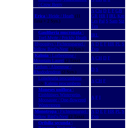
/ Crow Berry
A
Chi
D
E
F
GB
Erica
\ Heide / Heath
(11
GR
HR
I
IRL
Kre
Taxa + 2 Syn.)
Les
Pal
S
Sam
Siz
Ten
Gaultheria mucronata
\
IRL
Torf-Myrte / Prickly Heath
Hypopitys \ Fichtenspargel /
A
D
E
F
HR
PL
S
Yellow Bird's-Nest
(2 Syn.)
Zyp
Kalmia
\ Lorbeerrose /
A
CH
D
F
Mountain Laurel
(2 Taxa)
Ledum \ Alpenrose /
D
S
Rhododendron
(2 Syn.)
Loiseleuria procumbens
−
A
CH
F
−>
Kalmia procumbens
Moneses uniflora
\
Einblütiges Wintergrün,
A
F
I
Moosauge / One-flowered
Wintergreen
Monotropa
\ Fichtenspargel /
A
D
E
F
HR
PL
S
Yellow Bird's-Nest
(2 Taxa)
Zyp
Orthilia secunda
\
Birngrün, Nickendes