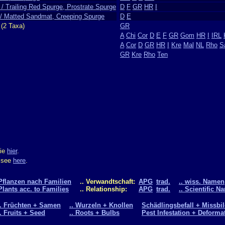
/ Trailing Red Spurge, Prostrate Spurge
D
F
GR
HR
I
 / Matted Sandmat, Creeping Spurge
D
E
(2 Taxa)
GR
A
Chi
Cor
D
E
F
GR
Gom
HR
I
IRL
A
Cor
D
GR
HR
I
Kre
Mal
NL
Rho
S
GR
Kre
Rho
Ten
Sie
hier
.
m see
here
.
Pflanzen nach Familien
.. Verwandtschaft:
APG
trad.
.. wiss. Namen
Plants acc. to Families
.. Relationship:
APG
trad.
.. Scientific N
.. Früchten + Samen
.. Wurzeln + Knollen
Schädlingsbefall + Missbi
.. Fruits + Seed
.. Roots + Bulbs
Pest Infestation + Deforma