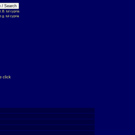
B. tul cypria
e.g. tul cypria
 click