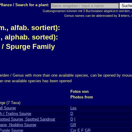
flanze / Search for a plant:
Gattungsnamen können mit 3 Buchstaben abgekürzt werden, z.
Genus names can be abbreviated by
3
letters, 
 alfab. sortiert):
 alphab. sorted):
/ Spurge Family
erden / Genus with more than one available species, can be opened by mouse
han one available species has been opened
Fotos von
Photos from
rge (7 Taxa)
ll Spurge
Les
h / Trailing Spurge
D
Spotted Spurge, Spotted Sandmat
D
I
bane, Nodding Spurge
GR
Purple Spurge
Cor
E
F
GR