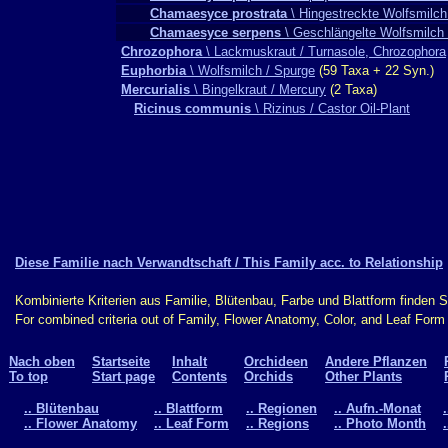
Chamaesyce prostrata
\ Hingestreckte Wolfsmilch 
Chamaesyce serpens
\ Geschlängelte Wolfsmilch
Chrozophora
\ Lackmuskraut / Turnasole, Chrozophora
Euphorbia
\ Wolfsmilch / Spurge
(59 Taxa + 22 Syn.)
Mercurialis
\ Bingelkraut / Mercury
(2 Taxa)
Ricinus communis
\ Rizinus / Castor Oil-Plant
Diese Familie nach Verwandtschaft / This Family acc. to Relationship
Kombinierte Kriterien aus Familie, Blütenbau, Farbe und Blattform finden 
For combined criteria out of Family, Flower Anatomy, Color, and Leaf For
Nach oben
Startseite
Inhalt
Orchideen
Andere Pflanzen
To top
Start page
Contents
Orchids
Other Plants
.. Blütenbau
.. Blattform
.. Regionen
.. Aufn.-Monat
.. Flower Anatomy
.. Leaf Form
.. Regions
.. Photo Month