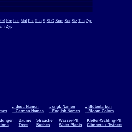
Kef
Kre
Les
Mal
Pal
Rho
S
SLO
Sam
Sar
Siz
Ten
Zyp
am
Zyp
.. deut. Namen
.. engl. Namen
.. Blütenfarben
ames
.. German Names
.. English Names
.. Bloom Colors
ldungen
Bäume
Sträucher
Wasser-Pfl.
Kletter-/Schling-Pfl.
tions
Trees
Bushes
Water Plants
Climbers + Twiners