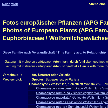
Navigation
Suche eine P
Fotos europäischer Pflanzen (APG Fam.,
Photos of European Plants (APG Fam.,
Euphorbiaceae \ Wolfsmilchgewächse 
Diese Familie nach Verwandtschaft / This Family acc. to Relationship
Gattung mit mehreren verfügbaren Arten, kann durch Anklicken geöffnet w
Gattung mit mehreren verfügbaren Arten ist geöffnet / Genus with more t
Vorschaubild
Art, Unterart oder Varietät
Preview pict.
Species, Subspecies, or Variety
Chamaesyce
\ Wolfsmilch, Schiefblatt-Wolfsmilch / Spu
Chamaesyce canescens
\ Graue Wolfsmilch / Sma
Chamaesyce humifusa
\ Niederliegende Wolfsmilc
Chamaesyce maculata
\ Gefleckte Wolfsmilch / 
Chamaesyce nutans
\ Nickende Wolfsmilch / Eye
Chamaesyce peplis
\ Sumpfquendel-Wolfsmilch / 