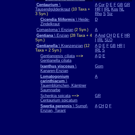
Centaurium
\
A
Cor
D
E
F
GB
GR
Tausendgüldenkraut
(10 Taxa +
HR
I
IRL
Kos
NL
3 Syn.)
Rho
S
Siz
Cicendia filiformis
\ Heide-
D
Zindelkraut
Comastoma \ Enzian
(2 Syn.)
A
Gentiana
\ Enzian
(28 Taxa + 4
A
And
CH
D
E
F
HR
Syn.)
I
IRL
SLO
Gentianella
\ Kranzenzian
(12
A
D
E
F
GB
HR
I
Taxa + 2 Syn.)
IRL
S
Gentianopsis ciliata
−−>
A
D
E
Gentianella ciliata
Ixanthus viscosus
\
Gom
Kanaren-Enzian
Lomatogonium
A
carinthiacum
\
Tauernblümchen, Kärntner
Saumnarbe
Schenkia spicata
−−>
GR
Centaurium spicatum
Swertia perennis
\ Sumpf-
A
CH
D
F
Enzian, Tarant