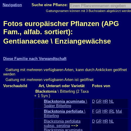
Navigation
Suche eine Pflanze:
Gattungsnamen können mit 3 Buchstaben abgekürzt werden, 
Fotos europäischer Pflanzen (APG
Fam., alfab. sortiert):
Gentianaceae \ Enziangewächse
Diese Familie nach Verwandtschaft
Gattung mit mehreren verfügbaren Arten, kann durch Anklicken geöffnet
werden
Gattung mit mehreren verfügbaren Arten ist geöffnet
Vorschaubild
Art, Unterart oder Varietät
Fotos von
Blackstonia
\ Bitterling (2 Taxa
+ 1 Syn.)
Blackstonia acuminata
\
D
GR
HR
NL
Später Bitterling
Blackstonia perfoliata
\
F
GR
HR
IRL
Mal
Bitterling
Blackstonia perfoliata
D
GR
HR
NL
subsp. serotina
−−>
Blackstonia acuminata