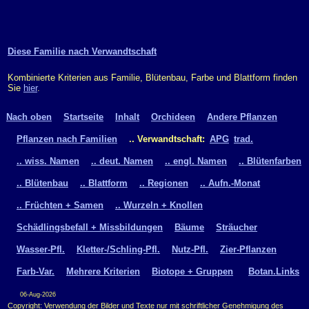
Diese Familie nach Verwandtschaft
Kombinierte Kriterien aus Familie, Blütenbau, Farbe und Blattform finden
Sie
hier
.
Nach oben
Startseite
Inhalt
Orchideen
Andere Pflanzen
Pflanzen nach Familien
.. Verwandtschaft:
APG
trad.
.. wiss. Namen
.. deut. Namen
.. engl. Namen
.. Blütenfarben
.. Blütenbau
.. Blattform
.. Regionen
.. Aufn.-Monat
.. Früchten + Samen
.. Wurzeln + Knollen
Schädlingsbefall + Missbildungen
Bäume
Sträucher
Wasser-Pfl.
Kletter-/Schling-Pfl.
Nutz-Pfl.
Zier-Pflanzen
Farb-Var.
Mehrere Kriterien
Biotope + Gruppen
Botan.Links
06-Aug-2026
Copyright: Verwendung der Bilder und Texte nur mit schriftlicher Genehmigung des