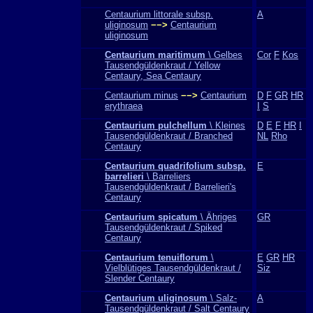
Centaurium littorale subsp.
A
uliginosum
−−>
Centaurium
uliginosum
Centaurium maritimum
\ Gelbes
Cor
F
Kos
Tausendgüldenkraut / Yellow
Centaury, Sea Centaury
Centaurium minus
−−>
Centaurium
D
F
GR
HR
erythraea
I
S
Centaurium pulchellum
\ Kleines
D
E
F
HR
I
Tausendgüldenkraut / Branched
NL
Rho
Centaury
Centaurium quadrifolium subsp.
E
barrelieri
\ Barreliers
Tausendgüldenkraut / Barrelieri's
Centaury
Centaurium spicatum
\ Ähriges
GR
Tausendgüldenkraut / Spiked
Centaury
Centaurium tenuiflorum
\
E
GR
HR
Vielblütiges Tausendgüldenkraut /
Siz
Slender Centaury
Centaurium uliginosum
\ Salz-
A
Tausendgüldenkraut / Salt Centaury