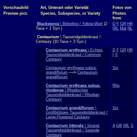
Vorschaubild
Art, Unterart oder Varietät
Fotos von
Preview pict.
Species, Subspecies, or Variety
Photos
from
Blackstonia
\ Bitterling / Yellow-Wort
(2
D
F
GR
HR
Taxa + 1 Syn.)
IRL
Mal
NL
Centaurium
\ Tausendgüldenkraut /
Centaury (10 Taxa + 3 Syn.)
Centaurium erythraea
\ Echtes
D
F
GR
HR
Tausendgüldenkraut / Common
I
S
Centaury
Centaurium erythraea subsp.
Siz
grandiflorum
−−>
Centaurium
grandiflorum
Centaurium erythraea subsp.
Rho
rhodense
\ Rhodisches
Tausendgüldenkraut / Rhodian
Centaury
Centaurium grandiflorum
\
Siz
Großblütiges Tausendgüldenkraut /
Large-Flowered Centaury
Centaurium littorale
\ Strand-
A
GB
IRL
S
Tausendgüldenkraut / Seaside
Centaury