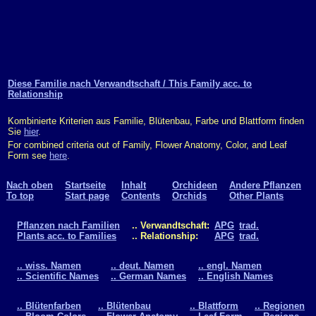
Diese Familie nach Verwandtschaft / This Family acc. to
Relationship
Kombinierte Kriterien aus Familie, Blütenbau, Farbe und Blattform finden
Sie
hier
.
For combined criteria out of Family, Flower Anatomy, Color, and Leaf
Form see
here
.
Nach oben
Startseite
Inhalt
Orchideen
Andere Pflanzen
To top
Start page
Contents
Orchids
Other Plants
Pflanzen nach Familien
.. Verwandtschaft:
APG
trad.
Plants acc. to Families
.. Relationship:
APG
trad.
.. wiss. Namen
.. deut. Namen
.. engl. Namen
.. Scientific Names
.. German Names
.. English Names
.. Blütenfarben
.. Blütenbau
.. Blattform
.. Regionen