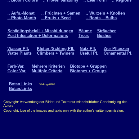
.. Bloom Colors
.. Flower Anatomy
.. Leaf Form
.. Regions
.. Aufn.-Monat
.. Früchten + Samen
.. Wurzeln + Knollen
.. Photo Month
.. Fruits + Seed
.. Roots + Bulbs
Schädlingsbefall + Missbildungen
Bäume
Sträucher
Pest Infestation + Deformations
Trees
Bushes
Wasser-Pfl.
Kletter-/Schling-Pfl.
Nutz-Pfl.
Zier-Pflanzen
Water Plants
Climbers + Twiners
Useful Pl.
Ornamental Pl.
Farb-Var.
Mehrere Kriterien
Biotope + Gruppen
Color Var.
Multiple Criteria
Biotopes + Groups
Botan.Links
06-Aug-2026
Botan.Links
Copyright: Verwendung der Bilder und Texte nur mit schriftlicher Genehmigung des
Autors.
Copyright: Use of the images and texts only with the author's written permission.