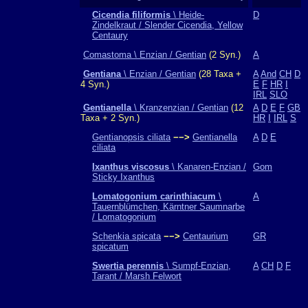
Cicendia filiformis
\ Heide-
D
Zindelkraut / Slender Cicendia, Yellow
Centaury
Comastoma \ Enzian / Gentian
(2 Syn.)
A
Gentiana
\ Enzian / Gentian
(28 Taxa +
A
And
CH
D
4 Syn.)
E
F
HR
I
IRL
SLO
Gentianella
\ Kranzenzian / Gentian
(12
A
D
E
F
GB
Taxa + 2 Syn.)
HR
I
IRL
S
Gentianopsis ciliata
−−>
Gentianella
A
D
E
ciliata
Ixanthus viscosus
\ Kanaren-Enzian /
Gom
Sticky Ixanthus
Lomatogonium carinthiacum
\
A
Tauernblümchen, Kärntner Saumnarbe
/ Lomatogonium
Schenkia spicata
−−>
Centaurium
GR
spicatum
Swertia perennis
\ Sumpf-Enzian,
A
CH
D
F
Tarant / Marsh Felwort