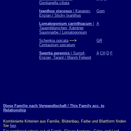
Gentianella ciliata
Ixanthus viscosus
\ Kanaren-
Gom
Enzian / Sticky Ixanthus
Lomatogonium carinthiacum
\
A
Tauernblümchen, Kärntner
Saumnarbe / Lomatogonium
Schenkia spicata
−−>
GR
Centaurium spicatum
Swertia perennis
\ Sumpf-
A
CH
D
F
Enzian, Tarant / Marsh Felwort
Diese Familie nach Verwandtschaft / This Family acc. to
Relationship
Kombinierte Kriterien aus Familie, Blütenbau, Farbe und Blattform finden
Sie
hier
.