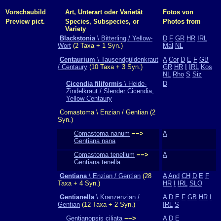
Vorschaubild
Art, Unterart oder Varietät
Fotos von
Preview pict.
Species, Subspecies, or
Photos from
Variety
Blackstonia
\ Bitterling / Yellow-
D
F
GR
HR
IRL
Wort
(2 Taxa + 1 Syn.)
Mal
NL
Centaurium
\ Tausendgüldenkraut
A
Cor
D
E
F
GB
/ Centaury
(10 Taxa + 3 Syn.)
GR
HR
I
IRL
Kos
NL
Rho
S
Siz
Cicendia filiformis
\ Heide-
D
Zindelkraut / Slender Cicendia,
Yellow Centaury
Comastoma \ Enzian / Gentian (2
Syn.)
Comastoma nanum
−−>
A
Gentiana nana
Comastoma tenellum
−−>
A
Gentiana tenella
Gentiana
\ Enzian / Gentian
(28
A
And
CH
D
E
F
Taxa + 4 Syn.)
HR
I
IRL
SLO
Gentianella
\ Kranzenzian /
A
D
E
F
GB
HR
I
Gentian
(12 Taxa + 2 Syn.)
IRL
S
Gentianopsis ciliata
−−>
A
D
E