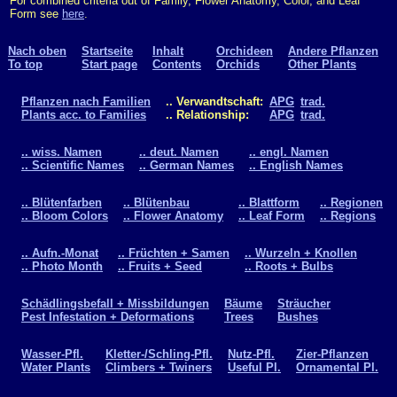
For combined criteria out of Family, Flower Anatomy, Color, and Leaf
Form see
here
.
Nach oben
Startseite
Inhalt
Orchideen
Andere Pflanzen
To top
Start page
Contents
Orchids
Other Plants
Pflanzen nach Familien
.. Verwandtschaft:
APG
trad.
Plants acc. to Families
.. Relationship:
APG
trad.
.. wiss. Namen
.. deut. Namen
.. engl. Namen
.. Scientific Names
.. German Names
.. English Names
.. Blütenfarben
.. Blütenbau
.. Blattform
.. Regionen
.. Bloom Colors
.. Flower Anatomy
.. Leaf Form
.. Regions
.. Aufn.-Monat
.. Früchten + Samen
.. Wurzeln + Knollen
.. Photo Month
.. Fruits + Seed
.. Roots + Bulbs
Schädlingsbefall + Missbildungen
Bäume
Sträucher
Pest Infestation + Deformations
Trees
Bushes
Wasser-Pfl.
Kletter-/Schling-Pfl.
Nutz-Pfl.
Zier-Pflanzen
Water Plants
Climbers + Twiners
Useful Pl.
Ornamental Pl.