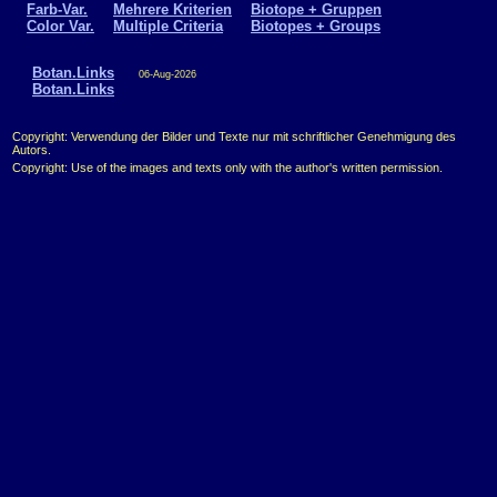
Farb-Var.
Mehrere Kriterien
Biotope + Gruppen
Color Var.
Multiple Criteria
Biotopes + Groups
Botan.Links
06-Aug-2026
Botan.Links
Copyright: Verwendung der Bilder und Texte nur mit schriftlicher Genehmigung des
Autors.
Copyright: Use of the images and texts only with the author's written permission.