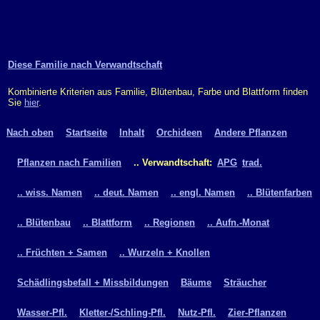
Diese Familie nach Verwandtschaft
Kombinierte Kriterien aus Familie, Blütenbau, Farbe und Blattform finden
Sie
hier
.
Nach oben
Startseite
Inhalt
Orchideen
Andere Pflanzen
Pflanzen nach Familien
.. Verwandtschaft:
APG
trad.
.. wiss. Namen
.. deut. Namen
.. engl. Namen
.. Blütenfarben
.. Blütenbau
.. Blattform
.. Regionen
.. Aufn.-Monat
.. Früchten + Samen
.. Wurzeln + Knollen
Schädlingsbefall + Missbildungen
Bäume
Sträucher
Wasser-Pfl.
Kletter-/Schling-Pfl.
Nutz-Pfl.
Zier-Pflanzen