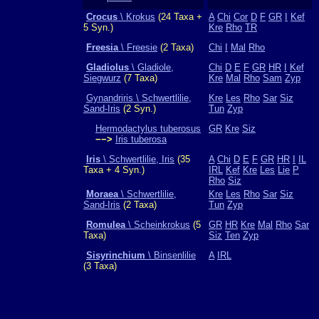
Crocus
\ Krokus
(24 Taxa +
A
Chi
Cor
D
F
GR
I
Kef
5 Syn.)
Kre
Rho
TR
Freesia
\ Freesie
(2 Taxa)
Chi
I
Mal
Rho
Gladiolus
\ Gladiole,
Chi
D
E
F
GR
HR
I
Kef
Siegwurz
(7 Taxa)
Kre
Mal
Rho
Sam
Zyp
Gynandriris \ Schwertlilie,
Kre
Les
Rho
Sar
Siz
Sand-Iris
(2 Syn.)
Tun
Zyp
Hermodactylus tuberosus
GR
Kre
Siz
−−>
Iris tuberosa
Iris
\ Schwertlilie, Iris
(35
A
Chi
D
E
F
GR
HR
I
IL
Taxa + 4 Syn.)
IRL
Kef
Kre
Les
Lie
P
Rho
Siz
Moraea
\ Schwertlilie,
Kre
Les
Rho
Sar
Siz
Sand-Iris
(2 Taxa)
Tun
Zyp
Romulea
\ Scheinkrokus
(5
GR
HR
Kre
Mal
Rho
Sar
Taxa)
Siz
Ten
Zyp
Sisyrinchium
\ Binsenlilie
A
IRL
(3 Taxa)