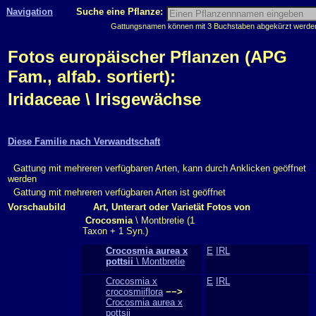
Navigation
Suche eine Pflanze:
Gattungsnamen können mit 3 Buchstaben abgekürzt werden, 
Fotos europäischer Pflanzen (APG
Fam., alfab. sortiert):
Iridaceae \ Irisgewächse
Diese Familie nach Verwandtschaft
Gattung mit mehreren verfügbaren Arten, kann durch Anklicken geöffnet
werden
Gattung mit mehreren verfügbaren Arten ist geöffnet
Vorschaubild
Art, Unterart oder Varietät
Fotos von
Crocosmia
\ Montbretie (1
Taxon + 1 Syn.)
Crocosmia aurea x
E
IRL
pottsii
\ Montbretie
Crocosmia x
E
IRL
crocosmiiflora
−−>
Crocosmia aurea x
pottsii