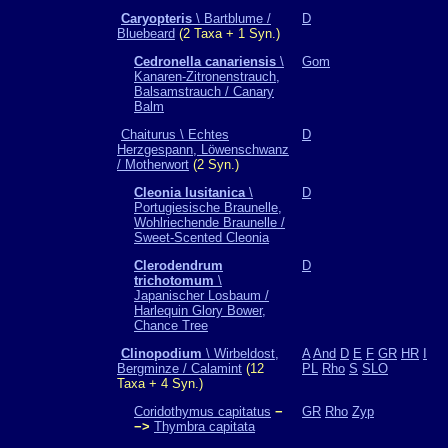
Caryopteris
\ Bartblume /
D
Bluebeard
(2 Taxa + 1 Syn.)
Cedronella canariensis
\
Gom
Kanaren-Zitronenstrauch,
Balsamstrauch / Canary
Balm
Chaiturus \ Echtes
D
Herzgespann, Löwenschwanz
/ Motherwort
(2 Syn.)
Cleonia lusitanica
\
D
Portugiesische Braunelle,
Wohlriechende Braunelle /
Sweet-Scented Cleonia
Clerodendrum
D
trichotomum
\
Japanischer Losbaum /
Harlequin Glory Bower,
Chance Tree
Clinopodium
\ Wirbeldost,
A
And
D
E
F
GR
HR
I
Bergminze / Calamint
(12
PL
Rho
S
SLO
Taxa + 4 Syn.)
Coridothymus capitatus
−
GR
Rho
Zyp
−>
Thymbra capitata