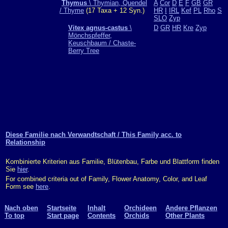
Thymus
\ Thymian, Quendel
A
Cor
D
E
F
GB
GR
/ Thyme
(17 Taxa + 12 Syn.)
HR
I
IRL
Kef
PL
Rho
S
SLO
Zyp
Vitex agnus-castus
\
D
GR
HR
Kre
Zyp
Mönchspfeffer,
Keuschbaum / Chaste-
Berry Tree
Diese Familie nach Verwandtschaft / This Family acc. to
Relationship
Kombinierte Kriterien aus Familie, Blütenbau, Farbe und Blattform finden
Sie
hier
.
For combined criteria out of Family, Flower Anatomy, Color, and Leaf
Form see
here
.
Nach oben
Startseite
Inhalt
Orchideen
Andere Pflanzen
To top
Start page
Contents
Orchids
Other Plants