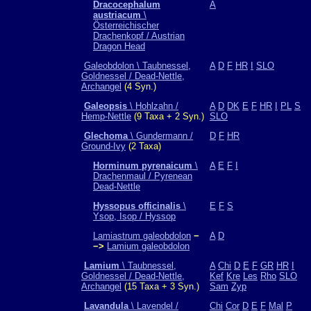
Dracocephalum
A
austriacum
\
Österreichischer
Drachenkopf / Austrian
Dragon Head
Galeobdolon \ Taubnessel,
A
D
F
HR
I
SLO
Goldnessel / Dead-Nettle,
Archangel
(4 Syn.)
Galeopsis
\ Hohlzahn /
A
D
DK
E
F
HR
I
PL
S
Hemp-Nettle
(9 Taxa + 2 Syn.)
SLO
Glechoma
\ Gundermann /
D
F
HR
Ground-Ivy
(2 Taxa)
Horminum pyrenaicum
\
A
E
F
I
Drachenmaul / Pyrenean
Dead-Nettle
Hyssopus officinalis
\
E
F
S
Ysop, Isop / Hyssop
Lamiastrum galeobdolon
−
A
D
−>
Lamium galeobdolon
Lamium
\ Taubnessel,
A
Chi
D
E
F
GR
HR
I
Goldnessel / Dead-Nettle,
Kef
Kre
Les
Rho
SLO
Archangel
(15 Taxa + 3 Syn.)
Sam
Zyp
Lavandula
\ Lavendel /
Chi
Cor
D
E
F
Mal
P