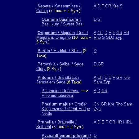
Nepeta
\ Katzenminze /
A
D
F
GR
Kre
S
Catnip
(7 Taxa + 2 Syn.)
Ocimum basilicum
\
D
S
Basilikum / Sweet Basil
Origanum
\ Majoran, Dost /
A
Chi
D
E
F
GR
HR
Marjoram, Oregano
(10 Taxa +
Rho
S
SLO
Zyp
3 Syn.)
Perilla
\ Erzblatt / Shiso
(2
D
Taxa)
Perovskia \ Salbei / Sage,
D
GR
Clary
(2 Syn.)
Phlomis
\ Brandkraut /
A
Chi
D
E
F
GR
Kre
Jerusalem Sage
(8 Taxa)
Sam
Zyp
Phlomoides tuberosa
−−>
A
D
GR
Phlomis tuberosa
Prasium majus
\ Großer
Chi
GR
Kre
Rho
Sam
Klippenziest / Great Hedge
Zyp
Nettle
Prunella
\ Braunelle /
A
D
E
F
GR
HR
I
IRL
Selfheal
(5 Taxa + 2 Syn.)
Pycnanthemum pilosum
\
D