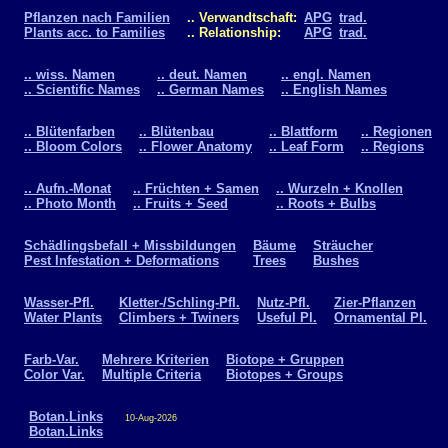
Pflanzen nach Familien
.. Verwandtschaft:
APG
trad.
Plants acc. to Families
.. Relationship:
APG
trad.
.. wiss. Namen
.. deut. Namen
.. engl. Namen
.. Scientific Names
.. German Names
.. English Names
.. Blütenfarben
.. Blütenbau
.. Blattform
.. Regionen
.. Bloom Colors
.. Flower Anatomy
.. Leaf Form
.. Regions
.. Aufn.-Monat
.. Früchten + Samen
.. Wurzeln + Knollen
.. Photo Month
.. Fruits + Seed
.. Roots + Bulbs
Schädlingsbefall + Missbildungen
Bäume
Sträucher
Pest Infestation + Deformations
Trees
Bushes
Wasser-Pfl.
Kletter-/Schling-Pfl.
Nutz-Pfl.
Zier-Pflanzen
Water Plants
Climbers + Twiners
Useful Pl.
Ornamental Pl.
Farb-Var.
Mehrere Kriterien
Biotope + Gruppen
Color Var.
Multiple Criteria
Biotopes + Groups
Botan.Links
10-Aug-2026
Botan.Links