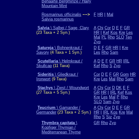
Behaarte Bergminze / Hairy
Mountain Mint
Rosmarinus officinalis
−−>
F
HR
I
Mal
Salvia rosmarinus
Salvia
\ Salbei / Sage, Clary
A
Chi
Cor
D
E
F
GR
(23 Taxa + 2 Syn.)
HR
I
Kef
Kos
Kre
Les
Mal
PL
Rho
SLO
Ten
Zyp
Satureja
\ Bohnenkraut /
D
E
F
GR
HR
I
Kre
Savory
(4 Taxa + 1 Syn.)
Les
Rho
Sam
Scutellaria
\ Helmkraut /
A
D
E
F
GR
HR
IRL
Skullcap
(11 Taxa)
Kef
Rho
S
Zyp
Sideritis
\ Gliedkraut /
Cor
D
E
F
GR
Gom
HR
Ironwort
(9 Taxa)
Kre
Les
Mal
Rho
Sam
Stachys
\ Ziest / Woundwort
A
Chi
Cor
D
DK
E
F
(27 Taxa + 5 Syn.)
GR
HR
I
IRL
Kef
Kos
Kre
Les
Mal
P
Rho
SLO
Sam
Zyp
Teucrium
\ Gamander /
A
Chi
Cor
D
E
F
GR
Germander
(23 Taxa + 2 Syn.)
HR
I
IRL
Kos
Kre
Mal
Rho
S
Siz
Zyp
Thymbra capitata
\
GR
Rho
Zyp
Kopfiger Thymian /
Mediterranean Thyme