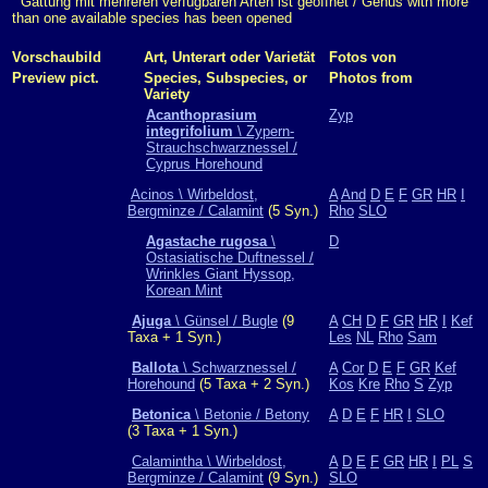
Gattung mit mehreren verfügbaren Arten ist geöffnet / Genus with more
than one available species has been opened
Vorschaubild
Art, Unterart oder Varietät
Fotos von
Preview pict.
Species, Subspecies, or
Photos from
Variety
Acanthoprasium
Zyp
integrifolium
\ Zypern-
Strauchschwarznessel /
Cyprus Horehound
Acinos \ Wirbeldost,
A
And
D
E
F
GR
HR
I
Bergminze / Calamint
(5 Syn.)
Rho
SLO
Agastache rugosa
\
D
Ostasiatische Duftnessel /
Wrinkles Giant Hyssop,
Korean Mint
Ajuga
\ Günsel / Bugle
(9
A
CH
D
F
GR
HR
I
Kef
Taxa + 1 Syn.)
Les
NL
Rho
Sam
Ballota
\ Schwarznessel /
A
Cor
D
E
F
GR
Kef
Horehound
(5 Taxa + 2 Syn.)
Kos
Kre
Rho
S
Zyp
Betonica
\ Betonie / Betony
A
D
E
F
HR
I
SLO
(3 Taxa + 1 Syn.)
Calamintha \ Wirbeldost,
A
D
E
F
GR
HR
I
PL
S
Bergminze / Calamint
(9 Syn.)
SLO