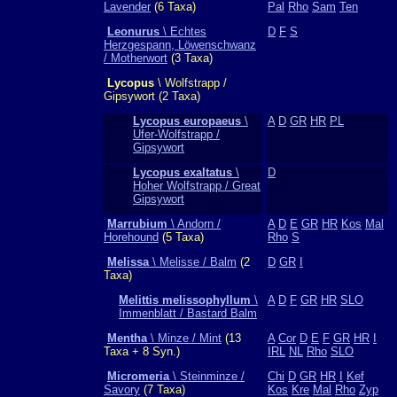
Lavender
(6 Taxa)
Pal
Rho
Sam
Ten
Leonurus
\ Echtes
D
F
S
Herzgespann, Löwenschwanz
/ Motherwort
(3 Taxa)
Lycopus
\ Wolfstrapp /
Gipsywort (2 Taxa)
Lycopus europaeus
\
A
D
GR
HR
PL
Ufer-Wolfstrapp /
Gipsywort
Lycopus exaltatus
\
D
Hoher Wolfstrapp / Great
Gipsywort
Marrubium
\ Andorn /
A
D
E
GR
HR
Kos
Mal
Horehound
(5 Taxa)
Rho
S
Melissa
\ Melisse / Balm
(2
D
GR
I
Taxa)
Melittis melissophyllum
\
A
D
F
GR
HR
SLO
Immenblatt / Bastard Balm
Mentha
\ Minze / Mint
(13
A
Cor
D
E
F
GR
HR
I
Taxa + 8 Syn.)
IRL
NL
Rho
SLO
Micromeria
\ Steinminze /
Chi
D
GR
HR
I
Kef
Savory
(7 Taxa)
Kos
Kre
Mal
Rho
Zyp