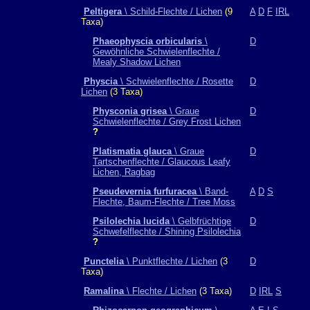
Peltigera
\ Schild-Flechte / Lichen
(9
A
D
F
IRL
Taxa)
Phaeophyscia orbicularis
\
D
Gewöhnliche Schwielenflechte /
Mealy Shadow Lichen
Physcia
\ Schwielenflechte / Rosette
D
Lichen
(3 Taxa)
Physconia grisea
\ Graue
D
Schwielenflechte / Grey Frost Lichen
?
Platismatia glauca
\ Graue
D
Tartschenflechte / Glaucous Leafy
Lichen, Ragbag
Pseudevernia furfuracea
\ Band-
A
D
S
Flechte, Baum-Flechte / Tree Moss
Psilolechia lucida
\ Gelbfrüchtige
D
Schwefelflechte / Shining Psilolechia
?
Punctelia
\ Punktflechte / Lichen
(3
D
Taxa)
Ramalina
\ Flechte / Lichen
(3 Taxa)
D
IRL
S