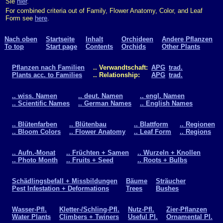
Sie
hier
.
For combined criteria out of Family, Flower Anatomy, Color, and Leaf
Form see
here
.
Nach oben
Startseite
Inhalt
Orchideen
Andere Pflanzen
To top
Start page
Contents
Orchids
Other Plants
Pflanzen nach Familien
.. Verwandtschaft:
APG
trad.
Plants acc. to Families
.. Relationship:
APG
trad.
.. wiss. Namen
.. deut. Namen
.. engl. Namen
.. Scientific Names
.. German Names
.. English Names
.. Blütenfarben
.. Blütenbau
.. Blattform
.. Regionen
.. Bloom Colors
.. Flower Anatomy
.. Leaf Form
.. Regions
.. Aufn.-Monat
.. Früchten + Samen
.. Wurzeln + Knollen
.. Photo Month
.. Fruits + Seed
.. Roots + Bulbs
Schädlingsbefall + Missbildungen
Bäume
Sträucher
Pest Infestation + Deformations
Trees
Bushes
Wasser-Pfl.
Kletter-/Schling-Pfl.
Nutz-Pfl.
Zier-Pflanzen
Water Plants
Climbers + Twiners
Useful Pl.
Ornamental Pl.