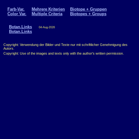
Farb-Var.
Mehrere Kriterien
Biotope + Gruppen
Color Var.
Multiple Criteria
Biotopes + Groups
Botan.Links
04-Aug-2026
Botan.Links
Copyright: Verwendung der Bilder und Texte nur mit schriftlicher Genehmigung des
Autors.
Copyright: Use of the images and texts only with the author's written permission.