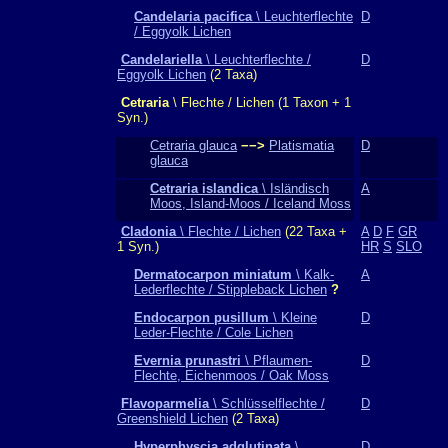
Candelaria pacifica
\ Leuchterflechte
D
/ Eggyolk Lichen
Candelariella
\ Leuchterflechte /
D
Eggyolk Lichen
(2 Taxa)
Cetraria
\ Flechte / Lichen (1 Taxon + 1
Syn.)
Cetraria glauca
−−>
Platismatia
D
glauca
Cetraria islandica
\ Isländisch
A
Moos, Island-Moos / Iceland Moss
Cladonia
\ Flechte / Lichen
(22 Taxa +
A
D
F
GR
1 Syn.)
HR
S
SLO
Dermatocarpon miniatum
\ Kalk-
A
Lederflechte / Stippleback Lichen
?
Endocarpon pusillum
\ Kleine
D
Leder-Flechte / Cole Lichen
Evernia prunastri
\ Pflaumen-
D
Flechte, Eichenmoos / Oak Moss
Flavoparmelia
\ Schlüsselflechte /
D
Greenshield Lichen
(2 Taxa)
Hyperphyscia adglutinata
\
D