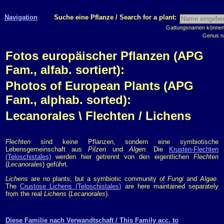
Navigation
Suche eine Pflanze / Search for a plant:
Gattungsnamen können m
Genus n
Fotos europäischer Pflanzen (APG
Fam., alfab. sortiert):
Photos of European Plants (APG
Fam., alphab. sorted):
Lecanorales \ Flechten / Lichens
Flechten
sind keine Pflanzen, sondern eine symbiotische
Lebensgemeinschaft aus
Pilzen
und
Algen
. Die
Krusten-Flechten
(Teloschistales)
werden hier getrennt von den eigentlichen
Flechten
(
Lecanorales
) geführt.
Lichens
are no plants, but a symbiotic community of
Fungi
and
Algae
.
The
Crustose Lichens (Teloschistales)
are here maintained separately
from the real
Lichens
(
Lecanorales
).
Diese Familie nach Verwandtschaft / This Family acc. to