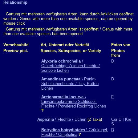
Relationship
Gattung mit mehreren verfügbaren Arten, kann durch Anklicken geöffnet
werden / Genus with more than one available species, can be opened by
mouse click
Gattung mit mehreren verfügbaren Arten ist geöffnet / Genus with more
than one available species has been opened
Vorschaubild
Art, Unterart oder Varietät
Fotos von
Preview pict.
Species, Subspecies, or Variety
Photos
from
Alyxoria ochrocheila
\
D
Ockerfrüchtige Zeichen-Flechte /
Scribble Lichen
Amandinea punctata
\ Punkt-
D
Scheibchenflechte / Tiny Button
Lichen
Arctoparmelia incurva
\
F
Einwärtsgekrümmte Schlüssel-
Flechte / Powdered Rockfrog Lichen
?
Aspicilia
\ Flechte / Lichen
(2 Taxa)
Cor
D
I
Kre
S
Botrydina botrydioides
\ Grünkugel-
D
Flechte / Omphalina
?