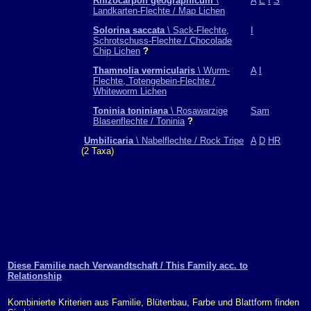
Rhizocarpon geographicum
\
A
E
I
S
Landkarten-Flechte / Map Lichen
Solorina saccata
\ Sack-Flechte,
I
Schrotschuss-Flechte / Chocolade
Chip Lichen
?
Thamnolia vermicularis
\ Wurm-
A
I
Flechte, Totengebein-Flechte /
Whiteworm Lichen
Toninia toniniana
\ Rosawarzige
Sam
Blasenflechte / Toninia
?
Umbilicaria
\ Nabelflechte / Rock Tripe
A
D
HR
(2 Taxa)
Diese Familie nach Verwandtschaft / This Family acc. to
Relationship
Kombinierte Kriterien aus Familie, Blütenbau, Farbe und Blattform finden