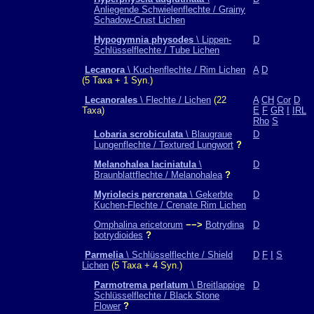
Anliegende Schwielenflechte / Grainy
Schadow-Crust Lichen
Hypogymnia physodes
\ Lippen-
D
Schlüsselflechte / Tube Lichen
Lecanora
\ Kuchenflechte / Rim Lichen
A
D
(5 Taxa + 1 Syn.)
Lecanorales
\ Flechte / Lichen
(22
A
CH
Cor
D
Taxa)
E
F
GR
I
IRL
Rho
S
Lobaria scrobiculata
\ Blaugraue
D
Lungenflechte / Textured Lungwort
?
Melanohalea laciniatula
\
D
Braunblattflechte / Melanohalea
?
Myriolecis percrenata
\ Gekerbte
D
Kuchen-Flechte / Crenate Rim Lichen
Omphalina ericetorum
−−>
Botrydina
D
botrydioides
?
Parmelia
\ Schlüsselflechte / Shield
D
F
I
S
Lichen
(5 Taxa + 4 Syn.)
Parmotrema perlatum
\ Breitlappige
D
Schlüsselflechte / Black Stone
Flower
?