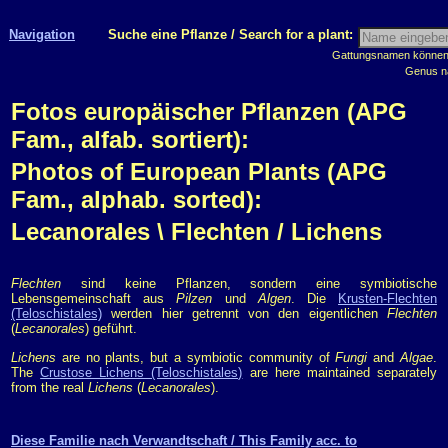
Navigation
Suche eine Pflanze / Search for a plant:
Gattungsnamen können m
Genus n
Fotos europäischer Pflanzen (APG
Fam., alfab. sortiert):
Photos of European Plants (APG
Fam., alphab. sorted):
Lecanorales \ Flechten / Lichens
Flechten
sind keine Pflanzen, sondern eine symbiotische
Lebensgemeinschaft aus
Pilzen
und
Algen
. Die
Krusten-Flechten
(Teloschistales)
werden hier getrennt von den eigentlichen
Flechten
(
Lecanorales
) geführt.
Lichens
are no plants, but a symbiotic community of
Fungi
and
Algae
.
The
Crustose Lichens (Teloschistales)
are here maintained separately
from the real
Lichens
(
Lecanorales
).
Diese Familie nach Verwandtschaft / This Family acc. to