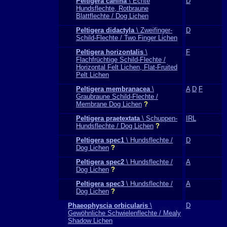
Peltigera canina
\ Echte
D
Hundsflechte, Rotbraune
Blattflechte / Dog Lichen
Peltigera didactyla
\ Zweifinger-
D
Schild-Flechte / Two Finger Lichen
Peltigera horizontalis
\
F
Flachfrüchtige Schild-Flechte /
Horizontal Felt Lichen, Flat-Fruited
Pelt Lichen
Peltigera membranacea
\
A
D
F
Graubraune Schild-Flechte /
Membrane Dog Lichen
?
Peltigera praetextata
\ Schuppen-
IRL
Hundsflechte / Dog Lichen
?
Peltigera spec1
\ Hundsflechte /
D
Dog Lichen
?
Peltigera spec2
\ Hundsflechte /
A
Dog Lichen
?
Peltigera spec3
\ Hundsflechte /
A
Dog Lichen
?
Phaeophyscia orbicularis
\
D
Gewöhnliche Schwielenflechte / Mealy
Shadow Lichen