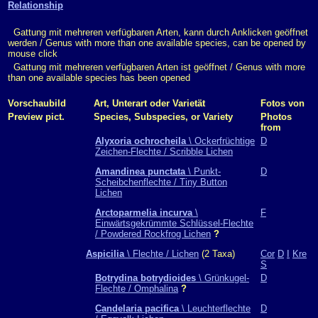
Relationship
Gattung mit mehreren verfügbaren Arten, kann durch Anklicken geöffnet
werden / Genus with more than one available species, can be opened by
mouse click
Gattung mit mehreren verfügbaren Arten ist geöffnet / Genus with more
than one available species has been opened
Vorschaubild
Art, Unterart oder Varietät
Fotos von
Preview pict.
Species, Subspecies, or Variety
Photos
from
Alyxoria ochrocheila
\ Ockerfrüchtige
D
Zeichen-Flechte / Scribble Lichen
Amandinea punctata
\ Punkt-
D
Scheibchenflechte / Tiny Button
Lichen
Arctoparmelia incurva
\
F
Einwärtsgekrümmte Schlüssel-Flechte
/ Powdered Rockfrog Lichen
?
Aspicilia
\ Flechte / Lichen
(2 Taxa)
Cor
D
I
Kre
S
Botrydina botrydioides
\ Grünkugel-
D
Flechte / Omphalina
?
Candelaria pacifica
\ Leuchterflechte
D