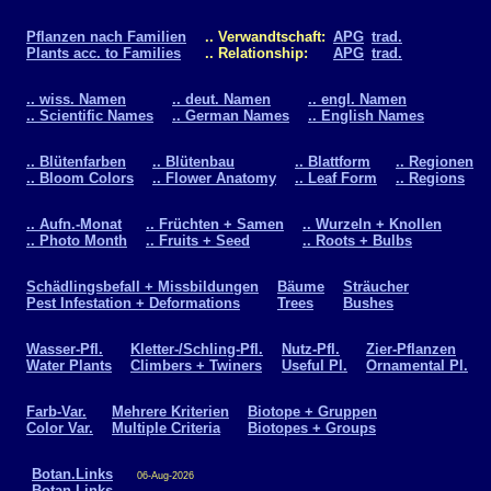
Pflanzen nach Familien
.. Verwandtschaft:
APG
trad.
Plants acc. to Families
.. Relationship:
APG
trad.
.. wiss. Namen
.. deut. Namen
.. engl. Namen
.. Scientific Names
.. German Names
.. English Names
.. Blütenfarben
.. Blütenbau
.. Blattform
.. Regionen
.. Bloom Colors
.. Flower Anatomy
.. Leaf Form
.. Regions
.. Aufn.-Monat
.. Früchten + Samen
.. Wurzeln + Knollen
.. Photo Month
.. Fruits + Seed
.. Roots + Bulbs
Schädlingsbefall + Missbildungen
Bäume
Sträucher
Pest Infestation + Deformations
Trees
Bushes
Wasser-Pfl.
Kletter-/Schling-Pfl.
Nutz-Pfl.
Zier-Pflanzen
Water Plants
Climbers + Twiners
Useful Pl.
Ornamental Pl.
Farb-Var.
Mehrere Kriterien
Biotope + Gruppen
Color Var.
Multiple Criteria
Biotopes + Groups
Botan.Links
06-Aug-2026
Botan.Links