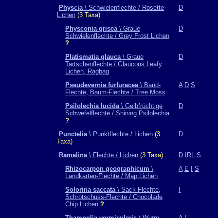
Physcia
\ Schwielenflechte / Rosette
D
Lichen
(3 Taxa)
Physconia grisea
\ Graue
D
Schwielenflechte / Grey Frost Lichen
?
Platismatia glauca
\ Graue
D
Tartschenflechte / Glaucous Leafy
Lichen, Ragbag
Pseudevernia furfuracea
\ Band-
A
D
S
Flechte, Baum-Flechte / Tree Moss
Psilolechia lucida
\ Gelbfrüchtige
D
Schwefelflechte / Shining Psilolechia
?
Punctelia
\ Punktflechte / Lichen
(3
D
Taxa)
Ramalina
\ Flechte / Lichen
(3 Taxa)
D
IRL
S
Rhizocarpon geographicum
\
A
E
I
S
Landkarten-Flechte / Map Lichen
Solorina saccata
\ Sack-Flechte,
I
Schrotschuss-Flechte / Chocolade
Chip Lichen
?
Thamnolia vermicularis
\ Wurm-
A
I