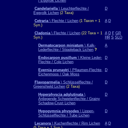
/ Eggyolk Lichen
Candelariella
\ Leuchterflechte /
D
Eggyolk Lichen
(2 Taxa)
Cetraria
\ Flechte / Lichen
(1 Taxon + 1
A
D
Syn.)
Cladonia
\ Flechte / Lichen
(22 Taxa + 1
A
D
F
GR
Syn.)
HR
S
SLO
Dermatocarpon miniatum
\ Kalk-
A
Lederflechte / Stippleback Lichen
?
Endocarpon pusillum
\ Kleine Leder-
D
Flechte / Cole Lichen
Evernia prunastri
\ Pflaumen-Flechte,
D
Eichenmoos / Oak Moss
Flavoparmelia
\ Schlüsselflechte /
D
Greenshield Lichen
(2 Taxa)
Hyperphyscia adglutinata
\
D
Anliegende Schwielenflechte / Grainy
Schadow-Crust Lichen
Hypogymnia physodes
\ Lippen-
D
Schlüsselflechte / Tube Lichen
Lecanora
\ Kuchenflechte / Rim Lichen
A
D
(5 Taxa + 1 Syn.)