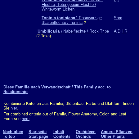
Flechte, Totengebein-Flechte /
Whiteworm Lichen
Toninia toniniana
\ Rosawarzige
Sam
Blasenflechte / Toninia
?
Umbilicaria
\ Nabelflechte / Rock Tripe
A
D
HR
(2 Taxa)
Diese Familie nach Verwandtschaft / This Family acc. to
Relationship
Kombinierte Kriterien aus Familie, Blütenbau, Farbe und Blattform finden
Sie
hier
.
For combined criteria out of Family, Flower Anatomy, Color, and Leaf
Form see
here
.
Nach oben
Startseite
Inhalt
Orchideen
Andere Pflanzen
To top
Start page
Contents
Orchids
Other Plants