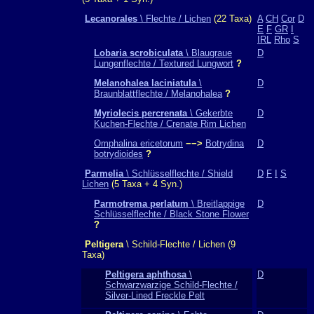
Lecanorales
\ Flechte / Lichen
(22 Taxa)
A
CH
Cor
D
E
F
GR
I
IRL
Rho
S
Lobaria scrobiculata
\ Blaugraue
D
Lungenflechte / Textured Lungwort
?
Melanohalea laciniatula
\
D
Braunblattflechte / Melanohalea
?
Myriolecis percrenata
\ Gekerbte
D
Kuchen-Flechte / Crenate Rim Lichen
Omphalina ericetorum
−−>
Botrydina
D
botrydioides
?
Parmelia
\ Schlüsselflechte / Shield
D
F
I
S
Lichen
(5 Taxa + 4 Syn.)
Parmotrema perlatum
\ Breitlappige
D
Schlüsselflechte / Black Stone Flower
?
Peltigera
\ Schild-Flechte / Lichen (9
Taxa)
Peltigera aphthosa
\
D
Schwarzwarzige Schild-Flechte /
Silver-Lined Freckle Pelt