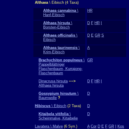
Althaea
\ Eibisch (4 Taxa)
Althaea cannabina
\
HR
Hanf-Eibisch
Althaea hirsuta
\
D
F
HR
I
Borsten-Eibisch
Althaea officinalis
\
D
E
GR
S
Eibisch
Althaea taurinensis
\
A
Krim-Eibisch
Brachychiton populneus
\
GR
Pappelblättriger
Flaschenbaum, Kurrajong-
Flaschenbaum
Dinacrusa hirsuta
−−>
D
F
HR
I
Althaea hirsuta
Gossypium hirsutum
\
D
Baumwolle
?
Hibiscus
\ Eibisch
(2 Taxa)
D
Kitaibela vitifolia
\
D
Scheinmalve, Kitaibelie
Lavatera \ Malve
(6 Syn.)
A
Cor
D
E
F
GR
I
Kos