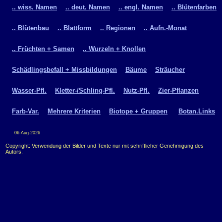
.. wiss. Namen
.. deut. Namen
.. engl. Namen
.. Blütenfarben
.. Blütenbau
.. Blattform
.. Regionen
.. Aufn.-Monat
.. Früchten + Samen
.. Wurzeln + Knollen
Schädlingsbefall + Missbildungen
Bäume
Sträucher
Wasser-Pfl.
Kletter-/Schling-Pfl.
Nutz-Pfl.
Zier-Pflanzen
Farb-Var.
Mehrere Kriterien
Biotope + Gruppen
Botan.Links
06-Aug-2026
Copyright: Verwendung der Bilder und Texte nur mit schriftlicher Genehmigung des
Autors.