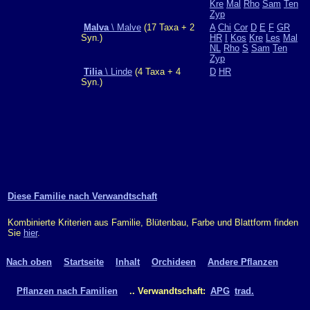
Kre
Mal
Rho
Sam
Ten
Zyp
Malva
\ Malve
(17 Taxa + 2
A
Chi
Cor
D
E
F
GR
Syn.)
HR
I
Kos
Kre
Les
Mal
NL
Rho
S
Sam
Ten
Zyp
Tilia
\ Linde
(4 Taxa + 4
D
HR
Syn.)
Diese Familie nach Verwandtschaft
Kombinierte Kriterien aus Familie, Blütenbau, Farbe und Blattform finden
Sie
hier
.
Nach oben
Startseite
Inhalt
Orchideen
Andere Pflanzen
Pflanzen nach Familien
.. Verwandtschaft:
APG
trad.