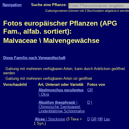
Navigation
Suche eine Pflanze:
Gattungsnamen können mit 3 Buchstaben abgekürzt werden, 
Fotos europäischer Pflanzen (APG
Fam., alfab. sortiert):
Malvaceae \ Malvengewächse
Diese Familie nach Verwandtschaft
Gattung mit mehreren verfügbaren Arten, kann durch Anklicken geöffnet
werden
Gattung mit mehreren verfügbaren Arten ist geöffnet
Vorschaubild
Art, Unterart oder Varietät
Fotos von
Abelmoschus esculentus
GR
\ Okra
Abutilon theophrasti
\
D
I
Chinesische Samtpappel,
Lindenblättrige Schönmalve
Alcea
\ Stockrose
(3 Taxa +
D
GR
HR
Les
1 Syn.)