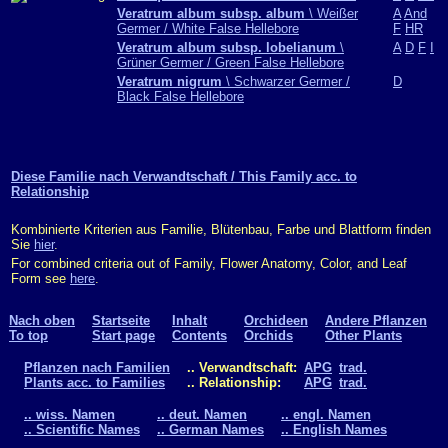
Veratrum album subsp. album
\ Weißer
A
And
Germer / White False Hellebore
F
HR
Veratrum album subsp. lobelianum
\
A
D
F
I
Grüner Germer / Green False Hellebore
Veratrum nigrum
\ Schwarzer Germer /
D
Black False Hellebore
Diese Familie nach Verwandtschaft / This Family acc. to
Relationship
Kombinierte Kriterien aus Familie, Blütenbau, Farbe und Blattform finden
Sie
hier
.
For combined criteria out of Family, Flower Anatomy, Color, and Leaf
Form see
here
.
Nach oben
Startseite
Inhalt
Orchideen
Andere Pflanzen
To top
Start page
Contents
Orchids
Other Plants
Pflanzen nach Familien
.. Verwandtschaft:
APG
trad.
Plants acc. to Families
.. Relationship:
APG
trad.
.. wiss. Namen
.. deut. Namen
.. engl. Namen
.. Scientific Names
.. German Names
.. English Names