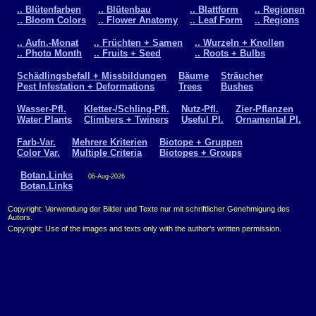
.. Blütenfarben
.. Blütenbau
.. Blattform
.. Regionen
.. Bloom Colors
.. Flower Anatomy
.. Leaf Form
.. Regions
.. Aufn.-Monat
.. Früchten + Samen
.. Wurzeln + Knollen
.. Photo Month
.. Fruits + Seed
.. Roots + Bulbs
Schädlingsbefall + Missbildungen
Bäume
Sträucher
Pest Infestation + Deformations
Trees
Bushes
Wasser-Pfl.
Kletter-/Schling-Pfl.
Nutz-Pfl.
Zier-Pflanzen
Water Plants
Climbers + Twiners
Useful Pl.
Ornamental Pl.
Farb-Var.
Mehrere Kriterien
Biotope + Gruppen
Color Var.
Multiple Criteria
Biotopes + Groups
Botan.Links
06-Aug-2026
Botan.Links
Copyright: Verwendung der Bilder und Texte nur mit schriftlicher Genehmigung des
Autors.
Copyright: Use of the images and texts only with the author's written permission.