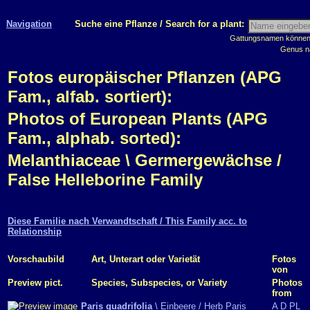
Navigation
Suche eine Pflanze / Search for a plant:
Gattungsnamen können m
Genus n
Fotos europäischer Pflanzen (APG
Fam., alfab. sortiert):
Photos of European Plants (APG
Fam., alphab. sorted):
Melanthiaceae \ Germergewächse /
False Helleborine Family
Diese Familie nach Verwandtschaft / This Family acc. to
Relationship
Vorschaubild
Art, Unterart oder Varietät
Fotos
von
Preview pict.
Species, Subspecies, or Variety
Photos
from
Paris quadrifolia
\ Einbeere / Herb Paris
A
D
PL