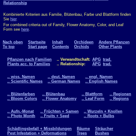
Relationship
Kombinierte Kriterien aus Familie, Blütenbau, Farbe und Blattform finden
Sie
hier
.
For combined criteria out of Family, Flower Anatomy, Color, and Leaf
Form see
here
.
Nach oben
Startseite
Inhalt
Orchideen
Andere Pflanzen
To top
Start page
Contents
Orchids
Other Plants
Pflanzen nach Familien
.. Verwandtschaft:
APG
trad.
Plants acc. to Families
.. Relationship:
APG
trad.
.. wiss. Namen
.. deut. Namen
.. engl. Namen
.. Scientific Names
.. German Names
.. English Names
.. Blütenfarben
.. Blütenbau
.. Blattform
.. Regionen
.. Bloom Colors
.. Flower Anatomy
.. Leaf Form
.. Regions
.. Aufn.-Monat
.. Früchten + Samen
.. Wurzeln + Knollen
.. Photo Month
.. Fruits + Seed
.. Roots + Bulbs
Schädlingsbefall + Missbildungen
Bäume
Sträucher
Pest Infestation + Deformations
Trees
Bushes