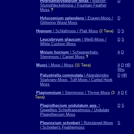
Hygroamblystegium tenax
\ Wasser-
D
Stumpfdeckelmoos / Fountain Feather
Moss
?
Hylocomium splendens
\ Etagen-Moos /
D
Glittering Wood Moss
Hypnum
\ Schlafmoos / Plait Moss
(2 Taxa)
D
S
Leucobryum glaucum
\ Weiß-Moos /
D
S
White Cushion Moss
Mnium hornum
\ Schwanenhals-
A
D
Sternmoos / Carpet Moss
?
Musci
\ Moos / Moss
(11 Taxa)
A
D
HR
Rho
Palustriella commutata
\ Abänderndes
D
HR
Starknerv-Moos, Tuff-Moos / Curled Hook
Moss
Plagiomnium
\ Sternmoos / Thyme Moss
(3
A
D
F
Taxa)
Plagiothecium undulatum agg.
\
D
S
Gewelltes Schiefkapselmoos / Undulate
Plagiothecium Moss
Pleurozium schreberi
\ Rotstängel-Moos
S
/ Schreber's Feathermoss