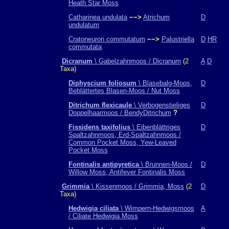
Heath Star Moss
Catharinea undulata
−−>
Atrichum
D
undulatum
Cratoneuron commutatum
−−>
Palustriella
D
HR
commutata
Dicranum
\ Gabelzahnmoos / Dicranum
(2
A
D
Taxa)
Diphyscium foliosum
\ Blasebalg-Moos,
D
Beblättertes Blasen-Moos / Nut Moss
Ditrichum flexicaule
\ Verbogenstieliges
D
Doppelhaarmoos / BendyDitrichum
?
Fissidens taxifolius
\ Eibenblättriges
D
Spaltzahnmoos, Erd-Spaltzahnmoos /
Common Pocket Moss, Yew-Leaved
Pocket Moss
Fontinalis antipyretica
\ Brunnen-Moos /
D
Willow Moss, Antifever Fontinalis Moss
Grimmia
\ Kissenmoos / Grimmia, Moss
(2
D
Taxa)
Hedwigia ciliata
\ Wimpern-Hedwigsmoos
A
/ Ciliate Hedwigia Moss