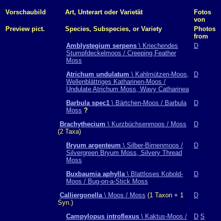
Vorschaubild
Art, Unterart oder Varietät
Fotos
von
Preview pict.
Species, Subspecies, or Variety
Photos
from
Amblystegium serpens
\ Kriechendes
D
Stumpfdeckelmoos / Creeping Feather
Moss
Atrichum undulatum
\ Kahlmützen-Moos,
D
Wellenblättriges Katharinen-Moos /
Undulate Atrichum Moss, Wavy Catharinea
Barbula spec1
\ Bärtchen-Moos / Barbula
D
Moss
?
Brachythecium
\ Kurzbüchsenmoos / Moss
D
(2 Taxa)
Bryum argenteum
\ Silber-Birnenmoos /
D
Silvergreen Bryum Moss, Silvery Thread
Moss
Buxbaumia aphylla
\ Blattloses Kobold-
D
Moos / Bug-on-a-Stick Moss
Calliergonella
\ Moos / Moss
(1 Taxon + 1
D
Syn.)
Campylopus introflexus
\ Kaktus-Moos /
D
S