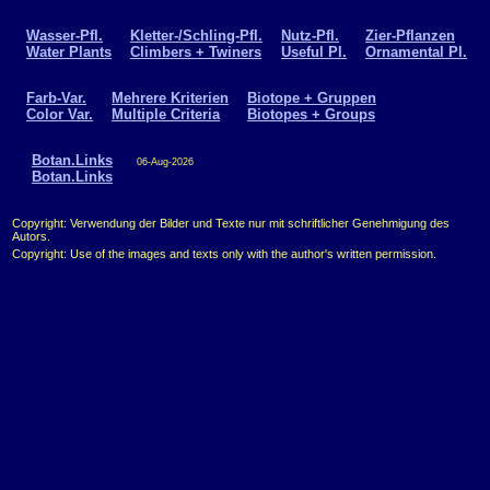
Wasser-Pfl.
Kletter-/Schling-Pfl.
Nutz-Pfl.
Zier-Pflanzen
Water Plants
Climbers + Twiners
Useful Pl.
Ornamental Pl.
Farb-Var.
Mehrere Kriterien
Biotope + Gruppen
Color Var.
Multiple Criteria
Biotopes + Groups
Botan.Links
06-Aug-2026
Botan.Links
Copyright: Verwendung der Bilder und Texte nur mit schriftlicher Genehmigung des
Autors.
Copyright: Use of the images and texts only with the author's written permission.