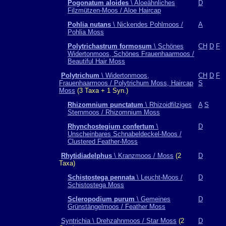
Pogonatum aloides
\ Aloeähnliches
D
Filzmützen-Moos / Aloe Haircap
Pohlia nutans
\ Nickendes Pohlmoos /
A
Pohlia Moss
Polytrichastrum formosum
\ Schönes
CH
D
F
Widertonmoos, Schönes Frauenhaarmoos /
Beautiful Hair Moss
Polytrichum
\ Widertonmoos,
CH
D
F
Frauenhaarmoos / Polytrichum Moss, Haircap
S
Moss
(3 Taxa + 1 Syn.)
Rhizomnium punctatum
\ Rhizoidfilziges
A
S
Sternmoos / Rhizomnium Moss
Rhynchostegium confertum
\
D
Unscheinbares Schnabeldeckel-Moos /
Clustered Feather-Moss
Rhytidiadelphus
\ Kranzmoos / Moss
(2
D
Taxa)
Schistostega pennata
\ Leucht-Moos /
D
Schistostega Moss
Scleropodium purum
\ Gemeines
D
Grünstängelmoos / Feather Moss
Syntrichia \ Drehzahnmoos / Star Moss
(2
D