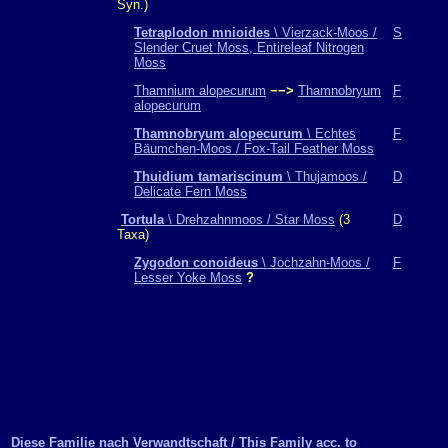
Syn.)
Tetraplodon mnioides
\ Vierzack-Moos /
S
Slender Cruet Moss, Entireleaf Nitrogen
Moss
Thamnium alopecurum
−−>
Thamnobryum
F
alopecurum
Thamnobryum alopecurum
\ Echtes
F
Bäumchen-Moos / Fox-Tail Feather Moss
Thuidium tamariscinum
\ Thujamoos /
D
Delicate Fern Moss
Tortula
\ Drehzahnmoos / Star Moss
(3
D
Taxa)
Zygodon conoideus
\ Jochzahn-Moos /
F
Lesser Yoke Moss
?
Diese Familie nach Verwandtschaft / This Family acc. to