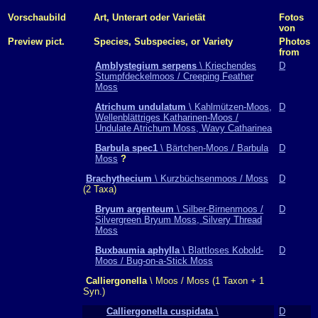
Vorschaubild
Art, Unterart oder Varietät
Fotos
von
Preview pict.
Species, Subspecies, or Variety
Photos
from
Amblystegium serpens
\ Kriechendes
D
Stumpfdeckelmoos / Creeping Feather
Moss
Atrichum undulatum
\ Kahlmützen-Moos,
D
Wellenblättriges Katharinen-Moos /
Undulate Atrichum Moss, Wavy Catharinea
Barbula spec1
\ Bärtchen-Moos / Barbula
D
Moss
?
Brachythecium
\ Kurzbüchsenmoos / Moss
D
(2 Taxa)
Bryum argenteum
\ Silber-Birnenmoos /
D
Silvergreen Bryum Moss, Silvery Thread
Moss
Buxbaumia aphylla
\ Blattloses Kobold-
D
Moos / Bug-on-a-Stick Moss
Calliergonella
\ Moos / Moss (1 Taxon + 1
Syn.)
Calliergonella cuspidata
\
D