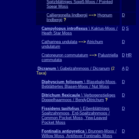
Spitzblättriges Spieß-Moos / Pointed
Spear Moss
Calliergonella lindbergii
−−>
Hypnum
D
lindbergii
?
Campylopus introflexus
\ Kaktus-Moos /
D
S
Heath Star Moss
Catharinea undulata
−−>
Atrichum
D
undulatum
Cratoneuron commutatum
−−>
Palustriella
D
HR
commutata
Dicranum
\ Gabelzahnmoos / Dicranum
(2
A
D
Taxa)
Diphyscium foliosum
\ Blasebalg-Moos,
D
Beblättertes Blasen-Moos / Nut Moss
Ditrichum flexicaule
\ Verbogenstieliges
D
Doppelhaarmoos / BendyDitrichum
?
Fissidens taxifolius
\ Eibenblättriges
D
Spaltzahnmoos, Erd-Spaltzahnmoos /
Common Pocket Moss, Yew-Leaved
Pocket Moss
Fontinalis antipyretica
\ Brunnen-Moos /
D
Willow Moss, Antifever Fontinalis Moss