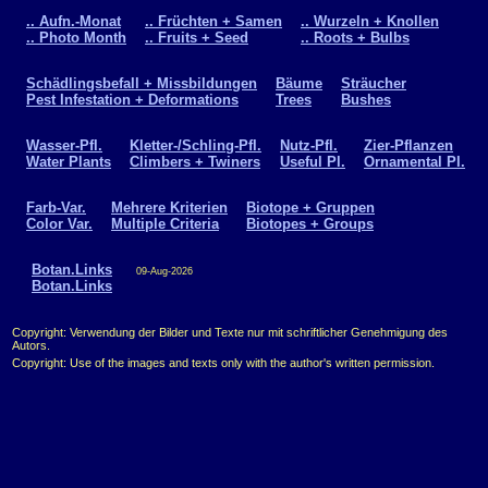
.. Aufn.-Monat
.. Früchten + Samen
.. Wurzeln + Knollen
.. Photo Month
.. Fruits + Seed
.. Roots + Bulbs
Schädlingsbefall + Missbildungen
Bäume
Sträucher
Pest Infestation + Deformations
Trees
Bushes
Wasser-Pfl.
Kletter-/Schling-Pfl.
Nutz-Pfl.
Zier-Pflanzen
Water Plants
Climbers + Twiners
Useful Pl.
Ornamental Pl.
Farb-Var.
Mehrere Kriterien
Biotope + Gruppen
Color Var.
Multiple Criteria
Biotopes + Groups
Botan.Links
09-Aug-2026
Botan.Links
Copyright: Verwendung der Bilder und Texte nur mit schriftlicher Genehmigung des
Autors.
Copyright: Use of the images and texts only with the author's written permission.