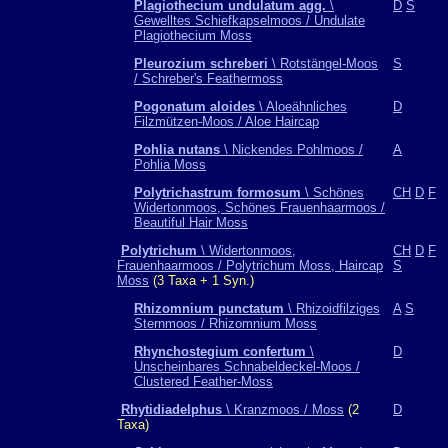
Plagiothecium undulatum agg.
\
D
S
Gewelltes Schiefkapselmoos / Undulate
Plagiothecium Moss
Pleurozium schreberi
\ Rotstängel-Moos
S
/ Schreber's Feathermoss
Pogonatum aloides
\ Aloeähnliches
D
Filzmützen-Moos / Aloe Haircap
Pohlia nutans
\ Nickendes Pohlmoos /
A
Pohlia Moss
Polytrichastrum formosum
\ Schönes
CH
D
F
Widertonmoos, Schönes Frauenhaarmoos /
Beautiful Hair Moss
Polytrichum
\ Widertonmoos,
CH
D
F
Frauenhaarmoos / Polytrichum Moss, Haircap
S
Moss
(3 Taxa + 1 Syn.)
Rhizomnium punctatum
\ Rhizoidfilziges
A
S
Sternmoos / Rhizomnium Moss
Rhynchostegium confertum
\
D
Unscheinbares Schnabeldeckel-Moos /
Clustered Feather-Moss
Rhytidiadelphus
\ Kranzmoos / Moss
(2
D
Taxa)