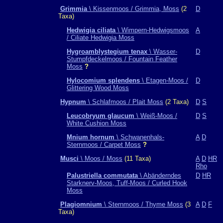
Grimmia
\ Kissenmoos / Grimmia, Moss
(2
D
Taxa)
Hedwigia ciliata
\ Wimpern-Hedwigsmoos
A
/ Ciliate Hedwigia Moss
Hygroamblystegium tenax
\ Wasser-
D
Stumpfdeckelmoos / Fountain Feather
Moss
?
Hylocomium splendens
\ Etagen-Moos /
D
Glittering Wood Moss
Hypnum
\ Schlafmoos / Plait Moss
(2 Taxa)
D
S
Leucobryum glaucum
\ Weiß-Moos /
D
S
White Cushion Moss
Mnium hornum
\ Schwanenhals-
A
D
Sternmoos / Carpet Moss
?
Musci
\ Moos / Moss
(11 Taxa)
A
D
HR
Rho
Palustriella commutata
\ Abänderndes
D
HR
Starknerv-Moos, Tuff-Moos / Curled Hook
Moss
Plagiomnium
\ Sternmoos / Thyme Moss
(3
A
D
F
Taxa)