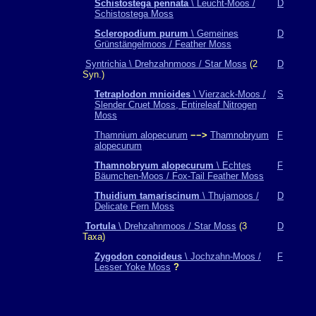
Schistostega pennata
\ Leucht-Moos /
D
Schistostega Moss
Scleropodium purum
\ Gemeines
D
Grünstängelmoos / Feather Moss
Syntrichia \ Drehzahnmoos / Star Moss
(2
D
Syn.)
Tetraplodon mnioides
\ Vierzack-Moos /
S
Slender Cruet Moss, Entireleaf Nitrogen
Moss
Thamnium alopecurum
−−>
Thamnobryum
F
alopecurum
Thamnobryum alopecurum
\ Echtes
F
Bäumchen-Moos / Fox-Tail Feather Moss
Thuidium tamariscinum
\ Thujamoos /
D
Delicate Fern Moss
Tortula
\ Drehzahnmoos / Star Moss
(3
D
Taxa)
Zygodon conoideus
\ Jochzahn-Moos /
F
Lesser Yoke Moss
?