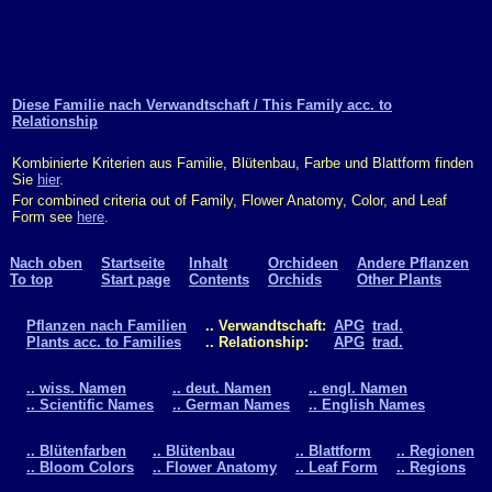
Diese Familie nach Verwandtschaft / This Family acc. to
Relationship
Kombinierte Kriterien aus Familie, Blütenbau, Farbe und Blattform finden
Sie
hier
.
For combined criteria out of Family, Flower Anatomy, Color, and Leaf
Form see
here
.
Nach oben
Startseite
Inhalt
Orchideen
Andere Pflanzen
To top
Start page
Contents
Orchids
Other Plants
Pflanzen nach Familien
.. Verwandtschaft:
APG
trad.
Plants acc. to Families
.. Relationship:
APG
trad.
.. wiss. Namen
.. deut. Namen
.. engl. Namen
.. Scientific Names
.. German Names
.. English Names
.. Blütenfarben
.. Blütenbau
.. Blattform
.. Regionen
.. Bloom Colors
.. Flower Anatomy
.. Leaf Form
.. Regions