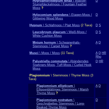
Hygroamblystegium tenax
\ Wasser-
D
Stumpfdeckelmoos / Fountain Feather
Moss
?
Hylocomium splendens
\ Etagen-Moos /
D
Glittering Wood Moss
Hypnum
\ Schlafmoos / Plait Moss
(2 Taxa)
D
S
Leucobryum glaucum
\ Weiß-Moos /
D
S
White Cushion Moss
Mnium hornum
\ Schwanenhals-
A
D
Sternmoos / Carpet Moss
?
Musci
\ Moos / Moss
(11 Taxa)
A
D
HR
Rho
Palustriella commutata
\ Abänderndes
D
HR
Starknerv-Moos, Tuff-Moos / Curled Hook
Moss
Plagiomnium
\ Sternmoos / Thyme Moss (3
Taxa)
Plagiomnium ellipticum
\
A
D
Ellipsenblättriges Sternmoos / Marsh
Thyme Moss
?
Plagiomnium rostratum
\
D
Geschnäbeltes Sternmoos / Long-
Beaked Thyme Moss