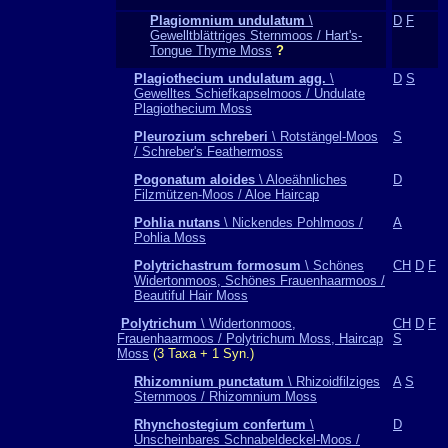
Plagiomnium undulatum
\
D
F
Gewelltblättriges Sternmoos / Hart's-
Tongue Thyme Moss
?
Plagiothecium undulatum agg.
\
D
S
Gewelltes Schiefkapselmoos / Undulate
Plagiothecium Moss
Pleurozium schreberi
\ Rotstängel-Moos
S
/ Schreber's Feathermoss
Pogonatum aloides
\ Aloeähnliches
D
Filzmützen-Moos / Aloe Haircap
Pohlia nutans
\ Nickendes Pohlmoos /
A
Pohlia Moss
Polytrichastrum formosum
\ Schönes
CH
D
F
Widertonmoos, Schönes Frauenhaarmoos /
Beautiful Hair Moss
Polytrichum
\ Widertonmoos,
CH
D
F
Frauenhaarmoos / Polytrichum Moss, Haircap
S
Moss
(3 Taxa + 1 Syn.)
Rhizomnium punctatum
\ Rhizoidfilziges
A
S
Sternmoos / Rhizomnium Moss
Rhynchostegium confertum
\
D
Unscheinbares Schnabeldeckel-Moos /