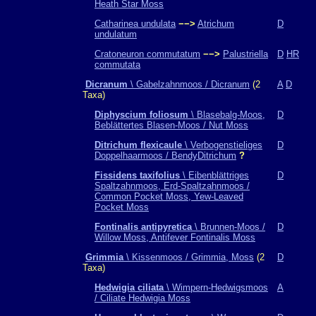
Heath Star Moss
Catharinea undulata
−−>
Atrichum
D
undulatum
Cratoneuron commutatum
−−>
Palustriella
D
HR
commutata
Dicranum
\ Gabelzahnmoos / Dicranum
(2
A
D
Taxa)
Diphyscium foliosum
\ Blasebalg-Moos,
D
Beblättertes Blasen-Moos / Nut Moss
Ditrichum flexicaule
\ Verbogenstieliges
D
Doppelhaarmoos / BendyDitrichum
?
Fissidens taxifolius
\ Eibenblättriges
D
Spaltzahnmoos, Erd-Spaltzahnmoos /
Common Pocket Moss, Yew-Leaved
Pocket Moss
Fontinalis antipyretica
\ Brunnen-Moos /
D
Willow Moss, Antifever Fontinalis Moss
Grimmia
\ Kissenmoos / Grimmia, Moss
(2
D
Taxa)
Hedwigia ciliata
\ Wimpern-Hedwigsmoos
A
/ Ciliate Hedwigia Moss