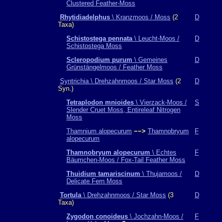
Clustered Feather-Moss
Rhytidiadelphus
\ Kranzmoos / Moss
(2
D
Taxa)
Schistostega pennata
\ Leucht-Moos /
D
Schistostega Moss
Scleropodium purum
\ Gemeines
D
Grünstängelmoos / Feather Moss
Syntrichia \ Drehzahnmoos / Star Moss
(2
D
Syn.)
Tetraplodon mnioides
\ Vierzack-Moos /
S
Slender Cruet Moss, Entireleaf Nitrogen
Moss
Thamnium alopecurum
−−>
Thamnobryum
F
alopecurum
Thamnobryum alopecurum
\ Echtes
F
Bäumchen-Moos / Fox-Tail Feather Moss
Thuidium tamariscinum
\ Thujamoos /
D
Delicate Fern Moss
Tortula
\ Drehzahnmoos / Star Moss
(3
D
Taxa)
Zygodon conoideus
\ Jochzahn-Moos /
F