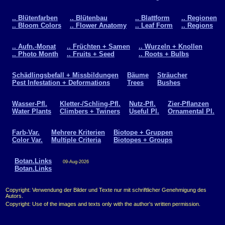
.. Blütenfarben
.. Blütenbau
.. Blattform
.. Regionen
.. Bloom Colors
.. Flower Anatomy
.. Leaf Form
.. Regions
.. Aufn.-Monat
.. Früchten + Samen
.. Wurzeln + Knollen
.. Photo Month
.. Fruits + Seed
.. Roots + Bulbs
Schädlingsbefall + Missbildungen
Bäume
Sträucher
Pest Infestation + Deformations
Trees
Bushes
Wasser-Pfl.
Kletter-/Schling-Pfl.
Nutz-Pfl.
Zier-Pflanzen
Water Plants
Climbers + Twiners
Useful Pl.
Ornamental Pl.
Farb-Var.
Mehrere Kriterien
Biotope + Gruppen
Color Var.
Multiple Criteria
Biotopes + Groups
Botan.Links
09-Aug-2026
Botan.Links
Copyright: Verwendung der Bilder und Texte nur mit schriftlicher Genehmigung des
Autors.
Copyright: Use of the images and texts only with the author's written permission.