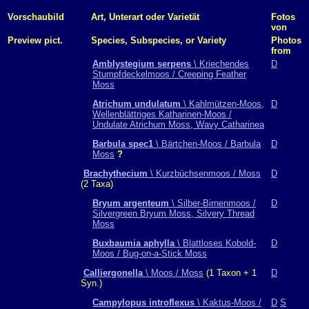
Vorschaubild
Art, Unterart oder Varietät
Fotos
von
Preview pict.
Species, Subspecies, or Variety
Photos
from
Amblystegium serpens
\ Kriechendes
D
Stumpfdeckelmoos / Creeping Feather
Moss
Atrichum undulatum
\ Kahlmützen-Moos,
D
Wellenblättriges Katharinen-Moos /
Undulate Atrichum Moss, Wavy Catharinea
Barbula spec1
\ Bärtchen-Moos / Barbula
D
Moss
?
Brachythecium
\ Kurzbüchsenmoos / Moss
D
(2 Taxa)
Bryum argenteum
\ Silber-Birnenmoos /
D
Silvergreen Bryum Moss, Silvery Thread
Moss
Buxbaumia aphylla
\ Blattloses Kobold-
D
Moos / Bug-on-a-Stick Moss
Calliergonella
\ Moos / Moss
(1 Taxon + 1
D
Syn.)
Campylopus introflexus
\ Kaktus-Moos /
D
S