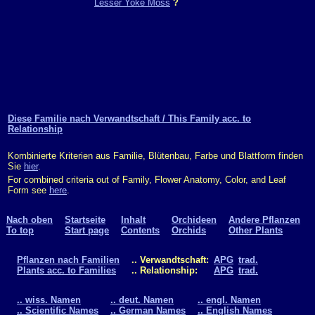
Lesser Yoke Moss
?
Diese Familie nach Verwandtschaft / This Family acc. to
Relationship
Kombinierte Kriterien aus Familie, Blütenbau, Farbe und Blattform finden
Sie
hier
.
For combined criteria out of Family, Flower Anatomy, Color, and Leaf
Form see
here
.
Nach oben
Startseite
Inhalt
Orchideen
Andere Pflanzen
To top
Start page
Contents
Orchids
Other Plants
Pflanzen nach Familien
.. Verwandtschaft:
APG
trad.
Plants acc. to Families
.. Relationship:
APG
trad.
.. wiss. Namen
.. deut. Namen
.. engl. Namen
.. Scientific Names
.. German Names
.. English Names