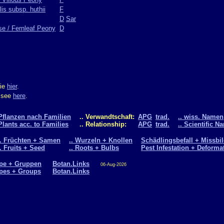
lis subsp. huthii
F
D
Sar
ose / Fernleaf Peony
D
Sie
hier
.
m see
here
.
Pflanzen nach Familien
.. Verwandtschaft:
APG
trad.
.. wiss. Namen
Plants acc. to Families
.. Relationship:
APG
trad.
.. Scientific N
.. Früchten + Samen
.. Wurzeln + Knollen
Schädlingsbefall + Missbi
.. Fruits + Seed
.. Roots + Bulbs
Pest Infestation + Deforma
pe + Gruppen
Botan.Links
06-Aug-2026
pes + Groups
Botan.Links