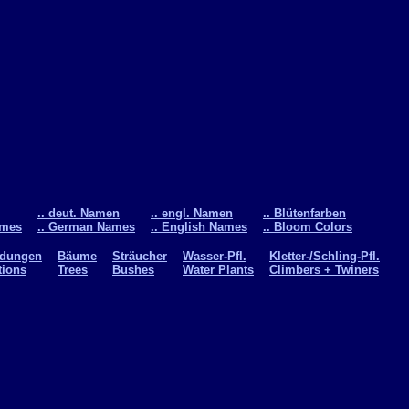
.. deut. Namen
.. engl. Namen
.. Blütenfarben
ames
.. German Names
.. English Names
.. Bloom Colors
ldungen
Bäume
Sträucher
Wasser-Pfl.
Kletter-/Schling-Pfl.
tions
Trees
Bushes
Water Plants
Climbers + Twiners