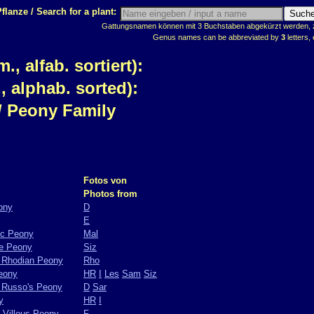
flanze / Search for a plant:
Gattungsnamen können mit 3 Buchstaben abgekürzt werden, z.
Genus names can be abbreviated by
3
letters, 
 alfab. sortiert):
 alphab. sorted):
/ Peony Family
Fotos von
Photos from
ony
D
E
ric Peony
Mal
te Peony
Siz
/ Rhodian Peony
Rho
Peony
HR
I
Les
Sam
Siz
/ Russo's Peony
D
Sar
y
HR
I
/ Villous Peony
F