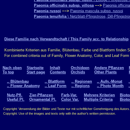
Paeonia officinalis subsp. villosa
−−>
Paeonia officina
Paeonia russoi
−−>
Paeonia mascula subsp. russoi
Paeonia tenuifolia
\ Netzblatt-Pfingstrose, Dill-Pfingstr
Diese Familie nach Verwandtschaft / This Family acc. to Relationship
Kombinierte Kriterien aus Familie, Blütenbau, Farbe und Blattform finden 
For combined criteria out of Family, Flower Anatomy, Color, and Leaf For
Nach oben
Startseite
Inhalt
Orchideen
Andere Pflanzen
To top
Start page
Contents
Orchids
Other Plants
.. Blütenbau
.. Blattform
.. Regionen
.. Aufn.-Monat
.. Flower Anatomy
.. Leaf Form
.. Regions
.. Photo Month
Nutz-Pfl.
Zier-Pflanzen
Farb-Var.
Mehrere Kriterien
Bioto
Useful Pl.
Ornamental Pl.
Color Var.
Multiple Criteria
Bioto
Copyright: Verwendung der Bilder und Texte nur mit schriftlicher Genehmigung des Autors.
Copyright: Use of the images and texts only with the author's written permission.