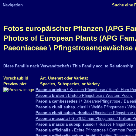
Navigation
Suche eine P
Fotos europäischer Pflanzen (APG Fam.,
Photos of European Plants (APG Fam.,
Paeoniaceae \ Pfingstrosengewächse 
Diese Familie nach Verwandtschaft / This Family acc. to Relationship
Vorschaubild
Art, Unterart oder Varietät
Preview pict.
Species, Subspecies, or Variety
Paeonia arietina
\ Korallen-Pfingstrose / Ram's Horn Pe
Paeonia broteri
\ Brotero-Pfingstrose / Western Peony
Paeonia cambessedesii
\ Balearen-Pfingstrose / Balea
Paeonia clusii subsp. clusii
\ Weiße Pfingstrose / Whi
Paeonia clusii subsp. rhodia
\ Rhodische Pfingstrose 
Paeonia mascula
\ Großblättrige Pfingstrose / Balkan 
Paeonia mascula subsp. russoi
\ Russos Pfingstrose 
Paeonia officinalis
\ Echte Pfingstrose / Common Peon
Paeonia officinalis subsp. huthii
\ Zottige Pfingstrose 