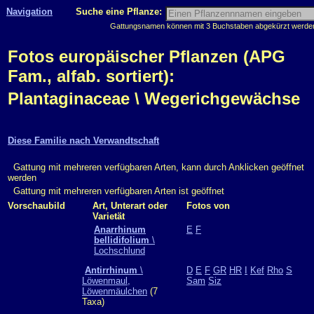
Navigation
Suche eine Pflanze:
Gattungsnamen können mit 3 Buchstaben abgekürzt werden, 
Fotos europäischer Pflanzen (APG
Fam., alfab. sortiert):
Plantaginaceae \ Wegerichgewächse
Diese Familie nach Verwandtschaft
Gattung mit mehreren verfügbaren Arten, kann durch Anklicken geöffnet
werden
Gattung mit mehreren verfügbaren Arten ist geöffnet
Vorschaubild
Art, Unterart oder
Fotos von
Varietät
Anarrhinum
E
F
bellidifolium
\
Lochschlund
Antirrhinum
\
D
E
F
GR
HR
I
Kef
Rho
S
Löwenmaul,
Sam
Siz
Löwenmäulchen
(7
Taxa)