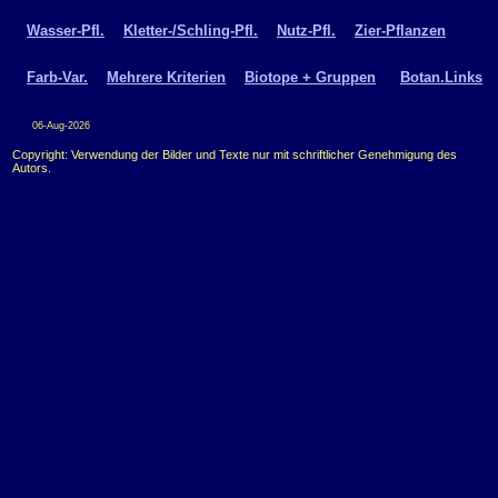
Wasser-Pfl.
Kletter-/Schling-Pfl.
Nutz-Pfl.
Zier-Pflanzen
Farb-Var.
Mehrere Kriterien
Biotope + Gruppen
Botan.Links
06-Aug-2026
Copyright: Verwendung der Bilder und Texte nur mit schriftlicher Genehmigung des
Autors.