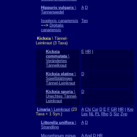
Hippuris vulgaris
\
A
D
Tannenwedel
Isoplexis canariensis
Ten
−−>
Digitalis
canariensis
Kickxia
\ Tännel-
Leinkraut (3 Taxa)
Kickxia
E
HR
I
commutata
\
Verändertes
Tännelkraut
Kickxia elatine
\
D
Spießblättriges
Tännel-Leinkraut
Kickxia spuria
\
D
Unechtes Tännel-
Leinkraut
Linaria
\ Leinkraut
(23
A
Chi
Cor
D
E
F
GR
HR
I
Kre
Taxa + 1 Syn.)
Les
NL
PL
Rho
S
Siz
Zyp
Littorella uniflora
\
A
D
Strandling
Microrrhinum minus
A
And
D
HR