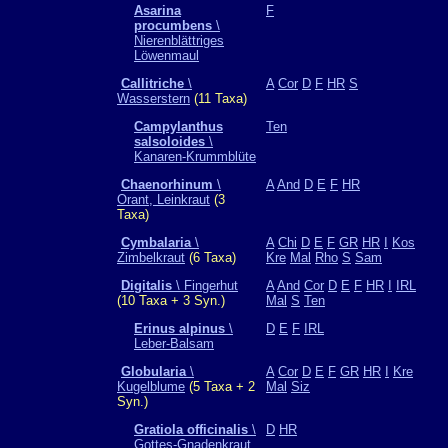
Asarina
F
procumbens
\
Nierenblättriges
Löwenmaul
Callitriche
\
A
Cor
D
F
HR
S
Wasserstern
(11 Taxa)
Campylanthus
Ten
salsoloides
\
Kanaren-Krummblüte
Chaenorhinum
\
A
And
D
E
F
HR
Orant, Leinkraut
(3
Taxa)
Cymbalaria
\
A
Chi
D
E
F
GR
HR
I
Kos
Zimbelkraut
(6 Taxa)
Kre
Mal
Rho
S
Sam
Digitalis
\ Fingerhut
A
And
Cor
D
E
F
HR
I
IRL
(10 Taxa + 3 Syn.)
Mal
S
Ten
Erinus alpinus
\
D
E
F
IRL
Leber-Balsam
Globularia
\
A
Cor
D
E
F
GR
HR
I
Kre
Kugelblume
(5 Taxa + 2
Mal
Siz
Syn.)
Gratiola officinalis
\
D
HR
Gottes-Gnadenkraut