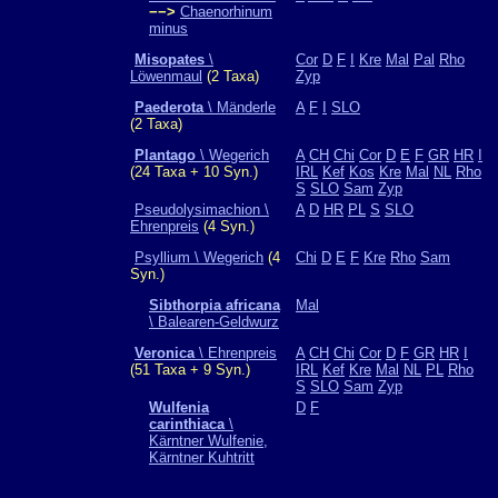
−−>
Chaenorhinum
minus
Misopates
\
Cor
D
F
I
Kre
Mal
Pal
Rho
Löwenmaul
(2 Taxa)
Zyp
Paederota
\ Mänderle
A
F
I
SLO
(2 Taxa)
Plantago
\ Wegerich
A
CH
Chi
Cor
D
E
F
GR
HR
I
(24 Taxa + 10 Syn.)
IRL
Kef
Kos
Kre
Mal
NL
Rho
S
SLO
Sam
Zyp
Pseudolysimachion \
A
D
HR
PL
S
SLO
Ehrenpreis
(4 Syn.)
Psyllium \ Wegerich
(4
Chi
D
E
F
Kre
Rho
Sam
Syn.)
Sibthorpia africana
Mal
\ Balearen-Geldwurz
Veronica
\ Ehrenpreis
A
CH
Chi
Cor
D
F
GR
HR
I
(51 Taxa + 9 Syn.)
IRL
Kef
Kre
Mal
NL
PL
Rho
S
SLO
Sam
Zyp
Wulfenia
D
F
carinthiaca
\
Kärntner Wulfenie,
Kärntner Kuhtritt