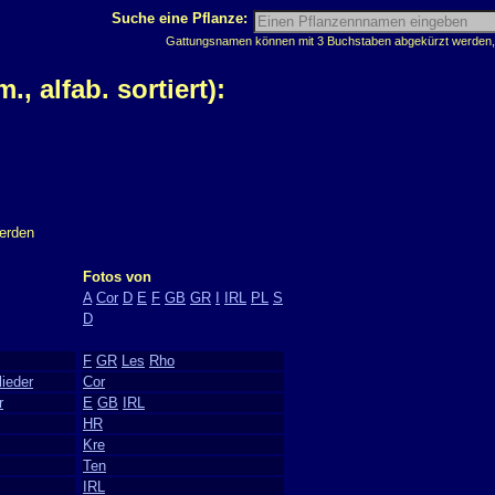
Suche eine Pflanze:
Gattungsnamen können mit 3 Buchstaben abgekürzt werden, z
 alfab. sortiert):
werden
Fotos von
A
Cor
D
E
F
GB
GR
I
IRL
PL
S
D
F
GR
Les
Rho
lieder
Cor
r
E
GB
IRL
HR
Kre
Ten
IRL