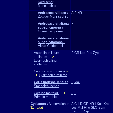
Nordischer
Mannsschild
Androsace villosa
\
A
F
HR
Zottiger Mannsschild
Androsace vitaliana
F
subsp. cinerea
\
Graue Goldprimel
Androsace vitaliana
F
subsp. vitaliana
\
Vitals Goldprimel
Asterolinon linum-
F
GR
Kre
Rho
Zyp
stellatum
−−>
Lysimachia linum-
stellatum
Centunculus minimus
−
F
−>
Lysimachia minima
Coris monspeliensis
\
F
Mal
Stachelträubchen
Cortusa matthioli
−−>
A
F
Primula matthioli
Cyclamen
\ Alpenveilchen
A
Chi
D
GR
HR
I
Kos
Kre
(11 Taxa)
Les
Mal
Rho
SLO
Sam
Sar
Siz
Zyp