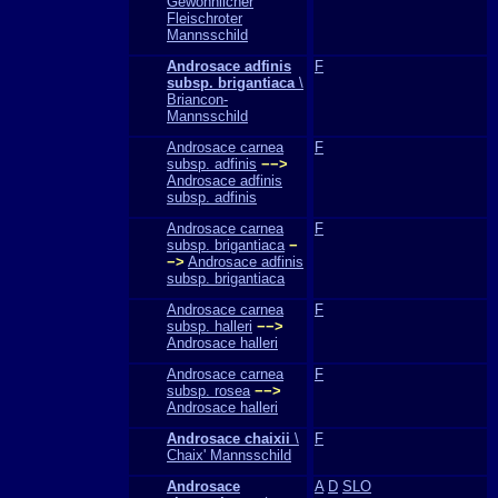
Gewöhnlicher
Fleischroter
Mannsschild
Androsace adfinis
F
subsp. brigantiaca
\
Briancon-
Mannsschild
Androsace carnea
F
subsp. adfinis
−−>
Androsace adfinis
subsp. adfinis
Androsace carnea
F
subsp. brigantiaca
−
−>
Androsace adfinis
subsp. brigantiaca
Androsace carnea
F
subsp. halleri
−−>
Androsace halleri
Androsace carnea
F
subsp. rosea
−−>
Androsace halleri
Androsace chaixii
\
F
Chaix' Mannsschild
Androsace
A
D
SLO