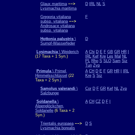
Glaux maritima
−−>
D
IRL
NL
S
Lysimachia maritima
Gregoria vitaliana
F
subsp. vitaliana
−−>
Androsace vitaliana
subsp. vitaliana
Hottonia palustris
\
D
Sumpf-Wasserfeder
Lysimachia
\ Weiderich
A
Chi
D
E
F
GB
GR
HR
I
(17 Taxa + 1 Syn.)
IRL
Kef
Kre
Les
Mal
NL
PL
Rho
S
SLO
Sam
Siz
Tun
Zyp
Primula
\ Primel,
A
CH
D
E
F
GR
HR
I
IRL
Himmelsschlüssel
(22
Kre
S
Siz
Taxa + 2 Syn.)
Samolus valerandi
\
Cor
D
F
GR
Kef
NL
Zyp
Salzbunge
Soldanella
\
A
CH
CZ
D
F
I
Alpenglöckchen,
Soldanelle
(6 Taxa + 2
Syn.)
Trientalis europaea
−−>
D
S
Lysimachia borealis