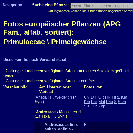
Navigation
Suche eine Pflanze:
Gattungsnamen können mit 3 Buchstaben abgekürzt werden, 
Fotos europäischer Pflanzen (APG
Fam., alfab. sortiert):
Primulaceae \ Primelgewächse
Diese Familie nach Verwandtschaft
Gattung mit mehreren verfügbaren Arten, kann durch Anklicken geöffnet
werden
Gattung mit mehreren verfügbaren Arten ist geöffnet
Vorschaubild
Art, Unterart oder
Fotos von
Varietät
Anagallis \ Weiderich
(7
Chi
D
F
GR
HR
I
IRL
Kef
Syn.)
Kre
Les
Mal
Rho
S
Sam
Siz
Tun
Zyp
Androsace
\ Mannsschild
(13 Taxa + 5 Syn.)
Androsace adfinis
F
subsp. adfinis
\