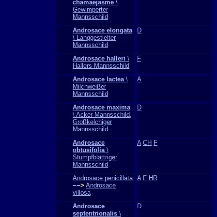
chamaejasme
\
Gewimperter
Mannsschild
Androsace elongata
D
\ Langgestielter
Mannsschild
Androsace halleri
\
F
Hallers Mannsschild
Androsace lactea
\
A
Milchweißer
Mannsschild
Androsace maxima
D
\ Acker-Mannsschild,
Großkelchiger
Mannsschild
Androsace
A
CH
F
obtusifolia
\
Stumpfblättriger
Mannsschild
Androsace penicillata
A
F
HR
−−>
Androsace
villosa
Androsace
D
septentrionalis
\