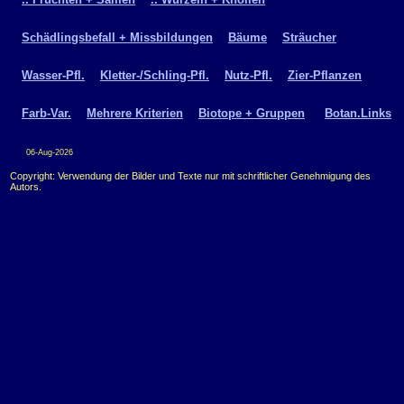
Schädlingsbefall + Missbildungen
Bäume
Sträucher
Wasser-Pfl.
Kletter-/Schling-Pfl.
Nutz-Pfl.
Zier-Pflanzen
Farb-Var.
Mehrere Kriterien
Biotope + Gruppen
Botan.Links
06-Aug-2026
Copyright: Verwendung der Bilder und Texte nur mit schriftlicher Genehmigung des
Autors.