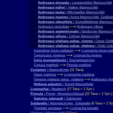
Androsace elongata
\ Langgestielter Mannsschild
Androsace halleri
\ Hallers Mannsschild
Androsace lactea
\ Milchweißer Mannsschild
Androsace maxima
\ Acker-Mannsschild, Großkel
Androsace obtusifolia
\ Stumpfblättriger Mannssc
Androsace penicillata
−−>
Androsace villosa
Androsace septentrionalis
\ Nordischer Mannssch
Androsace villosa
\ Zottiger Mannsschild
Androsace vitaliana subsp. cinerea
\ Graue Gold
Androsace vitaliana subsp. vitaliana
\ Vitals Gol
Asterolinon linum-stellatum
−−>
Lysimachia linum-ste
Centunculus minimus
−−>
Lysimachia minima
Coris monspeliensis
\ Stachelträubchen
Cortusa matthioli
−−>
Primula matthioli
Cyclamen
\ Alpenveilchen
(11 Taxa)
Glaux maritima
−−>
Lysimachia maritima
Gregoria vitaliana subsp. vitaliana
−−>
Androsace vita
Hottonia palustris
\ Sumpf-Wasserfeder
Lysimachia
\ Weiderich
(17 Taxa + 1 Syn.)
Primula
\ Primel, Himmelsschlüssel
(22 Taxa + 2 Syn.)
Samolus valerandi
\ Salzbunge
Soldanella
\ Alpenglöckchen, Soldanelle
(6 Taxa + 2 Sy
Trientalis europaea
−−>
Lysimachia borealis
Vitaliana \ Mannsschild
(2 Syn.)