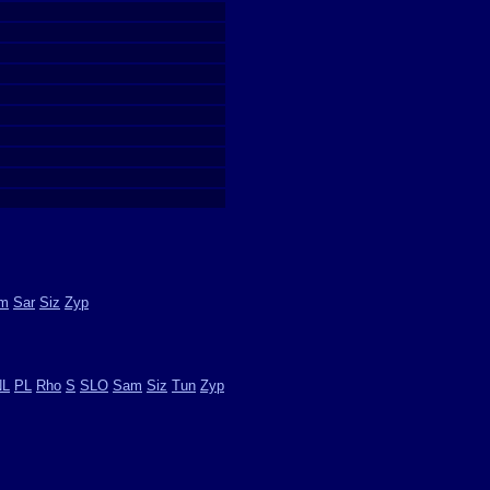
m
Sar
Siz
Zyp
NL
PL
Rho
S
SLO
Sam
Siz
Tun
Zyp