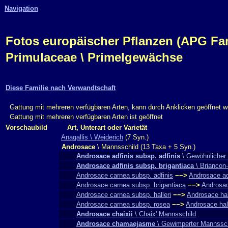
Navigation
Fotos europäischer Pflanzen (APG Fam.,
Primulaceae \ Primelgewächse
Diese Familie nach Verwandtschaft
Gattung mit mehreren verfügbaren Arten, kann durch Anklicken geöffnet 
Gattung mit mehreren verfügbaren Arten ist geöffnet
Vorschaubild
Art, Unterart oder Varietät
Anagallis \ Weiderich
(7 Syn.)
Androsace
\ Mannsschild (13 Taxa + 5 Syn.)
Androsace adfinis subsp. adfinis
\ Gewöhnlicher 
Androsace adfinis subsp. brigantiaca
\ Briancon
Androsace carnea subsp. adfinis
−−>
Androsace adf
Androsace carnea subsp. brigantiaca
−−>
Androsac
Androsace carnea subsp. halleri
−−>
Androsace hal
Androsace carnea subsp. rosea
−−>
Androsace hall
Androsace chaixii
\ Chaix' Mannsschild
Androsace chamaejasme
\ Gewimperter Mannssch