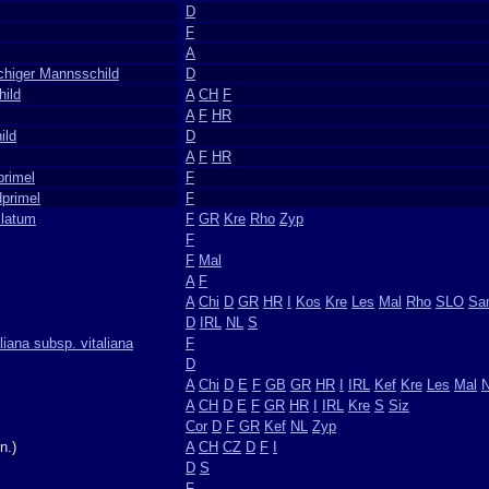
D
F
A
chiger Mannsschild
D
hild
A
CH
F
A
F
HR
ild
D
A
F
HR
primel
F
dprimel
F
llatum
F
GR
Kre
Rho
Zyp
F
F
Mal
A
F
A
Chi
D
GR
HR
I
Kos
Kre
Les
Mal
Rho
SLO
Sa
D
IRL
NL
S
liana subsp. vitaliana
F
D
A
Chi
D
E
F
GB
GR
HR
I
IRL
Kef
Kre
Les
Mal
A
CH
D
E
F
GR
HR
I
IRL
Kre
S
Siz
Cor
D
F
GR
Kef
NL
Zyp
n.)
A
CH
CZ
D
F
I
D
S
F