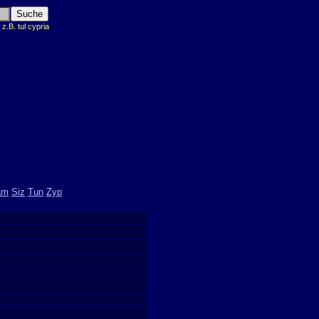
.B. tul cypria
am
Siz
Tun
Zyp