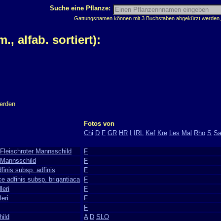
Suche eine Pflanze:
Gattungsnamen können mit 3 Buchstaben abgekürzt werden, z
 alfab. sortiert):
werden
Fotos von
Chi
D
F
GR
HR
I
IRL
Kef
Kre
Les
Mal
Rho
S
S
Fleischroter Mannsschild
F
-Mannsschild
F
inis subsp. adfinis
F
e adfinis subsp. brigantiaca
F
leri
F
eri
F
F
ild
A
D
SLO