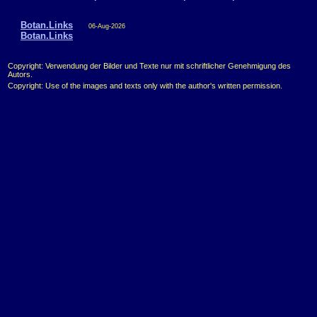
Botan.Links
06-Aug-2026
Botan.Links
Copyright: Verwendung der Bilder und Texte nur mit schriftlicher Genehmigung des
Autors.
Copyright: Use of the images and texts only with the author's written permission.