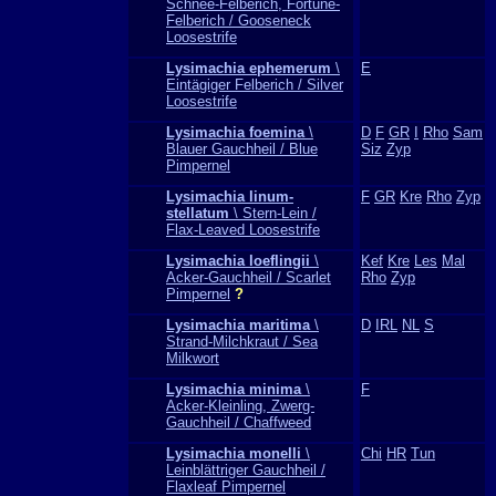
Schnee-Felberich, Fortune-
Felberich / Gooseneck
Loosestrife
Lysimachia ephemerum
\
E
Eintägiger Felberich / Silver
Loosestrife
Lysimachia foemina
\
D
F
GR
I
Rho
Sam
Blauer Gauchheil / Blue
Siz
Zyp
Pimpernel
Lysimachia linum-
F
GR
Kre
Rho
Zyp
stellatum
\ Stern-Lein /
Flax-Leaved Loosestrife
Lysimachia loeflingii
\
Kef
Kre
Les
Mal
Acker-Gauchheil / Scarlet
Rho
Zyp
Pimpernel
?
Lysimachia maritima
\
D
IRL
NL
S
Strand-Milchkraut / Sea
Milkwort
Lysimachia minima
\
F
Acker-Kleinling, Zwerg-
Gauchheil / Chaffweed
Lysimachia monelli
\
Chi
HR
Tun
Leinblättriger Gauchheil /
Flaxleaf Pimpernel