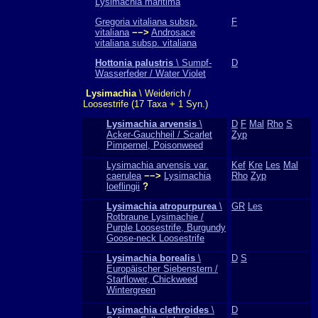
Lysimachia maritima
Gregoria vitaliana subsp.
F
vitaliana
−−>
Androsace
vitaliana subsp. vitaliana
Hottonia palustris
\ Sumpf-
D
Wasserfeder / Water Violet
Lysimachia
\ Weiderich /
Loosestrife (17 Taxa + 1 Syn.)
Lysimachia arvensis
\
D
F
Mal
Rho
S
Acker-Gauchheil / Scarlet
Zyp
Pimpernel, Poisonweed
Lysimachia arvensis var.
Kef
Kre
Les
Mal
caerulea
−−>
Lysimachia
Rho
Zyp
loeflingii
?
Lysimachia atropurpurea
\
GR
Les
Rotbraune Lysimachie /
Purple Loosestrife, Burgundy
Goose-neck Loosestrife
Lysimachia borealis
\
D
S
Europäischer Siebenstern /
Starflower, Chickweed
Wintergreen
Lysimachia clethroides
\
D