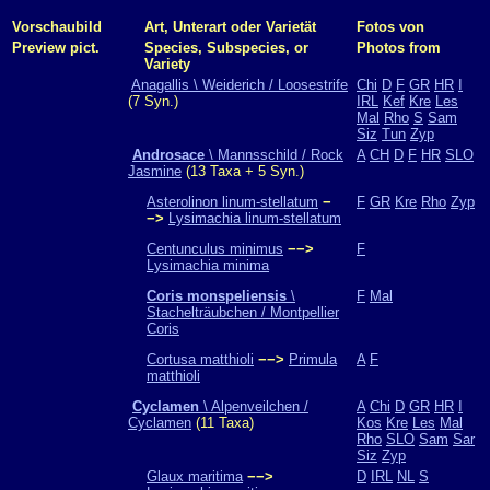
Vorschaubild
Art, Unterart oder Varietät
Fotos von
Preview pict.
Species, Subspecies, or
Photos from
Variety
Anagallis \ Weiderich / Loosestrife
Chi
D
F
GR
HR
I
(7 Syn.)
IRL
Kef
Kre
Les
Mal
Rho
S
Sam
Siz
Tun
Zyp
Androsace
\ Mannsschild / Rock
A
CH
D
F
HR
SLO
Jasmine
(13 Taxa + 5 Syn.)
Asterolinon linum-stellatum
−
F
GR
Kre
Rho
Zyp
−>
Lysimachia linum-stellatum
Centunculus minimus
−−>
F
Lysimachia minima
Coris monspeliensis
\
F
Mal
Stachelträubchen / Montpellier
Coris
Cortusa matthioli
−−>
Primula
A
F
matthioli
Cyclamen
\ Alpenveilchen /
A
Chi
D
GR
HR
I
Cyclamen
(11 Taxa)
Kos
Kre
Les
Mal
Rho
SLO
Sam
Sar
Siz
Zyp
Glaux maritima
−−>
D
IRL
NL
S