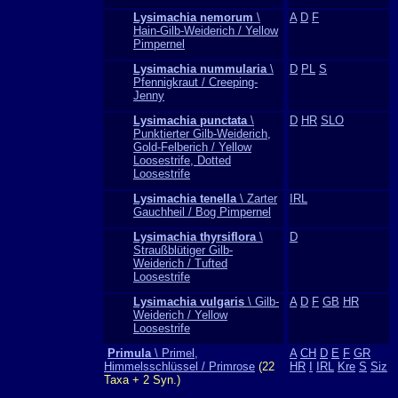
Lysimachia nemorum
\
A
D
F
Hain-Gilb-Weiderich / Yellow
Pimpernel
Lysimachia nummularia
\
D
PL
S
Pfennigkraut / Creeping-
Jenny
Lysimachia punctata
\
D
HR
SLO
Punktierter Gilb-Weiderich,
Gold-Felberich / Yellow
Loosestrife, Dotted
Loosestrife
Lysimachia tenella
\ Zarter
IRL
Gauchheil / Bog Pimpernel
Lysimachia thyrsiflora
\
D
Straußblütiger Gilb-
Weiderich / Tufted
Loosestrife
Lysimachia vulgaris
\ Gilb-
A
D
F
GB
HR
Weiderich / Yellow
Loosestrife
Primula
\ Primel,
A
CH
D
E
F
GR
Himmelsschlüssel / Primrose
(22
HR
I
IRL
Kre
S
Siz
Taxa + 2 Syn.)