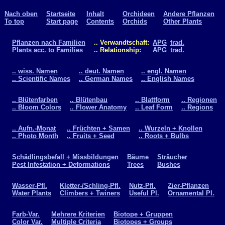
Nach oben
Startseite
Inhalt
Orchideen
Andere Pflanzen
To top
Start page
Contents
Orchids
Other Plants
Pflanzen nach Familien
.. Verwandtschaft:
APG
trad.
Plants acc. to Families
.. Relationship:
APG
trad.
.. wiss. Namen
.. deut. Namen
.. engl. Namen
.. Scientific Names
.. German Names
.. English Names
.. Blütenfarben
.. Blütenbau
.. Blattform
.. Regionen
.. Bloom Colors
.. Flower Anatomy
.. Leaf Form
.. Regions
.. Aufn.-Monat
.. Früchten + Samen
.. Wurzeln + Knollen
.. Photo Month
.. Fruits + Seed
.. Roots + Bulbs
Schädlingsbefall + Missbildungen
Bäume
Sträucher
Pest Infestation + Deformations
Trees
Bushes
Wasser-Pfl.
Kletter-/Schling-Pfl.
Nutz-Pfl.
Zier-Pflanzen
Water Plants
Climbers + Twiners
Useful Pl.
Ornamental Pl.
Farb-Var.
Mehrere Kriterien
Biotope + Gruppen
Color Var.
Multiple Criteria
Biotopes + Groups