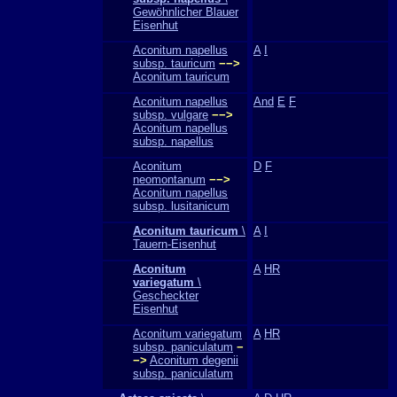
Gewöhnlicher Blauer
Eisenhut
Aconitum napellus
A
I
subsp. tauricum
−−>
Aconitum tauricum
Aconitum napellus
And
E
F
subsp. vulgare
−−>
Aconitum napellus
subsp. napellus
Aconitum
D
F
neomontanum
−−>
Aconitum napellus
subsp. lusitanicum
Aconitum tauricum
\
A
I
Tauern-Eisenhut
Aconitum
A
HR
variegatum
\
Gescheckter
Eisenhut
Aconitum variegatum
A
HR
subsp. paniculatum
−
−>
Aconitum degenii
subsp. paniculatum