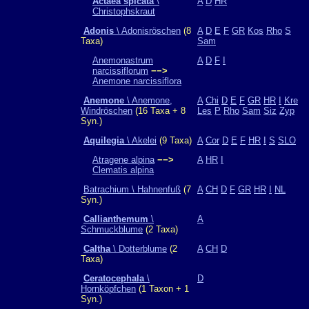
Actaea spicata
\
A
D
HR
Christophskraut
Adonis
\ Adonisröschen
(8
A
D
E
F
GR
Kos
Rho
S
Taxa)
Sam
Anemonastrum
A
D
F
I
narcissiflorum
−−>
Anemone narcissiflora
Anemone
\ Anemone,
A
Chi
D
E
F
GR
HR
I
Kre
Windröschen
(16 Taxa + 8
Les
P
Rho
Sam
Siz
Zyp
Syn.)
Aquilegia
\ Akelei
(9 Taxa)
A
Cor
D
E
F
HR
I
S
SLO
Atragene alpina
−−>
A
HR
I
Clematis alpina
Batrachium \ Hahnenfuß
(7
A
CH
D
F
GR
HR
I
NL
Syn.)
Callianthemum
\
A
Schmuckblume
(2 Taxa)
Caltha
\ Dotterblume
(2
A
CH
D
Taxa)
Ceratocephala
\
D
Hornköpfchen
(1 Taxon + 1
Syn.)