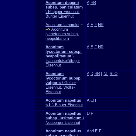
Aconitum degenii
A
HR
subsp. paniculatum
\ Rispiger Eisenhut,
Bunter Eisenhut
Aconitum lamarckii
−
A
E
F
HR
−>
Aconitum
lycoctonum subsp.
neapolitanum
Aconitum
A
E
F
HR
lycoctonum subsp.
neapolitanum
\
Hahnenfußblättriger
Eisenhut
Aconitum
A
D
HR
I
NL
SLO
lycoctonum subsp.
vulparia
\ Gelber
Eisenhut, Wolfs-
Eisenhut
Aconitum napellus
A
CH
s.l.
\ Blauer Eisenhut
Aconitum napellus
D
F
subsp. lusitanicum
\
Neuberger Eisenhut
Aconitum napellus
And
E
F
subsp. napellus
\