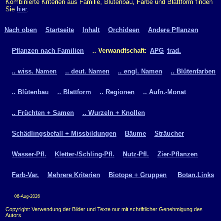
Kombinierte Kriterien aus Familie, Blütenbau, Farbe und Blattform finden
Sie
hier
.
Nach oben
Startseite
Inhalt
Orchideen
Andere Pflanzen
Pflanzen nach Familien
.. Verwandtschaft:
APG
trad.
.. wiss. Namen
.. deut. Namen
.. engl. Namen
.. Blütenfarben
.. Blütenbau
.. Blattform
.. Regionen
.. Aufn.-Monat
.. Früchten + Samen
.. Wurzeln + Knollen
Schädlingsbefall + Missbildungen
Bäume
Sträucher
Wasser-Pfl.
Kletter-/Schling-Pfl.
Nutz-Pfl.
Zier-Pflanzen
Farb-Var.
Mehrere Kriterien
Biotope + Gruppen
Botan.Links
06-Aug-2026
Copyright: Verwendung der Bilder und Texte nur mit schriftlicher Genehmigung des
Autors.