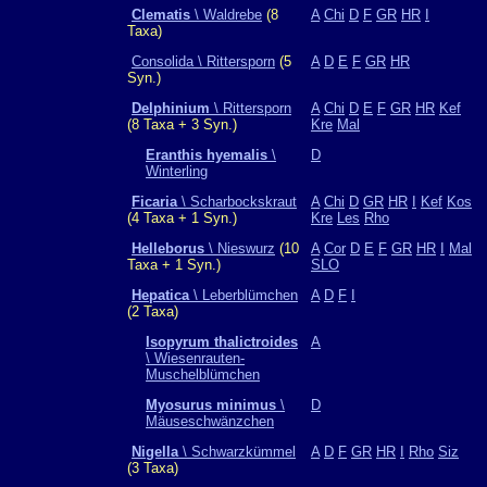
Clematis
\ Waldrebe
(8
A
Chi
D
F
GR
HR
I
Taxa)
Consolida \ Rittersporn
(5
A
D
E
F
GR
HR
Syn.)
Delphinium
\ Rittersporn
A
Chi
D
E
F
GR
HR
Kef
(8 Taxa + 3 Syn.)
Kre
Mal
Eranthis hyemalis
\
D
Winterling
Ficaria
\ Scharbockskraut
A
Chi
D
GR
HR
I
Kef
Kos
(4 Taxa + 1 Syn.)
Kre
Les
Rho
Helleborus
\ Nieswurz
(10
A
Cor
D
E
F
GR
HR
I
Mal
Taxa + 1 Syn.)
SLO
Hepatica
\ Leberblümchen
A
D
F
I
(2 Taxa)
Isopyrum thalictroides
A
\ Wiesenrauten-
Muschelblümchen
Myosurus minimus
\
D
Mäuseschwänzchen
Nigella
\ Schwarzkümmel
A
D
F
GR
HR
I
Rho
Siz
(3 Taxa)