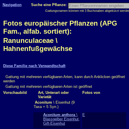
Navigation
Suche eine Pflanze:
Gattungsnamen können mit 3 Buchstaben abgekürzt werden, 
Fotos europäischer Pflanzen (APG
Fam., alfab. sortiert):
Ranunculaceae \
Hahnenfußgewächse
Diese Familie nach Verwandtschaft
Gattung mit mehreren verfügbaren Arten, kann durch Anklicken geöffnet
werden
Gattung mit mehreren verfügbaren Arten ist geöffnet
Vorschaubild
Art, Unterart oder
Fotos von
Varietät
Aconitum
\ Eisenhut (9
Taxa + 5 Syn.)
Aconitum anthora
\
E
Blassgelber Eisenhut,
Gift-Eisenhut