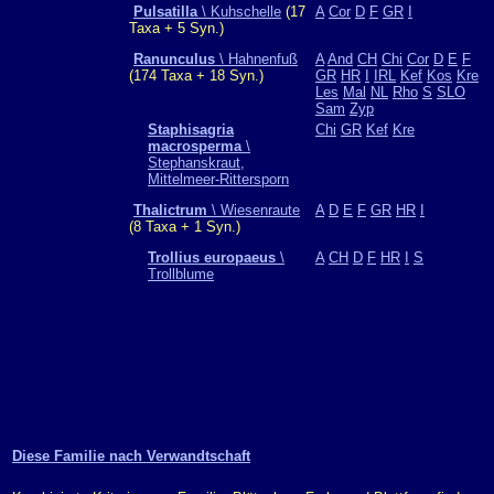
Pulsatilla
\ Kuhschelle
(17
A
Cor
D
F
GR
I
Taxa + 5 Syn.)
Ranunculus
\ Hahnenfuß
A
And
CH
Chi
Cor
D
E
F
(174 Taxa + 18 Syn.)
GR
HR
I
IRL
Kef
Kos
Kre
Les
Mal
NL
Rho
S
SLO
Sam
Zyp
Staphisagria
Chi
GR
Kef
Kre
macrosperma
\
Stephanskraut,
Mittelmeer-Rittersporn
Thalictrum
\ Wiesenraute
A
D
E
F
GR
HR
I
(8 Taxa + 1 Syn.)
Trollius europaeus
\
A
CH
D
F
HR
I
S
Trollblume
Diese Familie nach Verwandtschaft