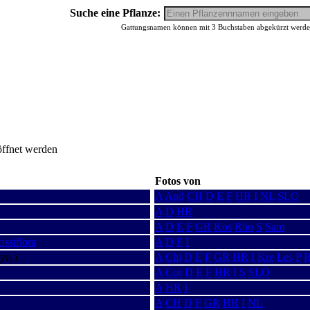
Suche eine Pflanze:
Gattungsnamen können mit 3 Buchstaben abgekürzt werden,
öffnet werden
Fotos von
A
And
CH
D
E
F
HR
I
NL
SLO
A
D
HR
A
D
E
F
GR
Kos
Rho
S
Sam
ssiflora
A
D
F
I
yn.)
A
Chi
D
E
F
GR
HR
I
Kre
Les
P
R
A
Cor
D
E
F
HR
I
S
SLO
A
HR
I
A
CH
D
F
GR
HR
I
NL