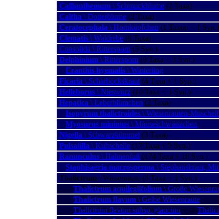
Callianthemum
\ Schmuckblume
(2 Taxa)
Caltha
\ Dotterblume
(2 Taxa)
Ceratocephala
\ Hornköpfchen
(1 Taxon + 1 Syn.)
Clematis
\ Waldrebe
(8 Taxa)
Consolida \ Rittersporn
(5 Syn.)
Delphinium
\ Rittersporn
(8 Taxa + 3 Syn.)
Eranthis hyemalis
\ Winterling
Ficaria
\ Scharbockskraut
(4 Taxa + 1 Syn.)
Helleborus
\ Nieswurz
(10 Taxa + 1 Syn.)
Hepatica
\ Leberblümchen
(2 Taxa)
Isopyrum thalictroides
\ Wiesenrauten-Muschel
Myosurus minimus
\ Mäuseschwänzchen
Nigella
\ Schwarzkümmel
(3 Taxa)
Pulsatilla
\ Kuhschelle
(17 Taxa + 5 Syn.)
Ranunculus
\ Hahnenfuß
(174 Taxa + 18 Syn.)
Staphisagria macrosperma
\ Stephanskraut, Mit
Thalictrum
\ Wiesenraute (8 Taxa + 1 Syn.)
Thalictrum aquilegiifolium
\ Große Wiesenrau
Thalictrum flavum
\ Gelbe Wiesenraute
Thalictrum flavum subsp. glaucum
−−>
Thalic