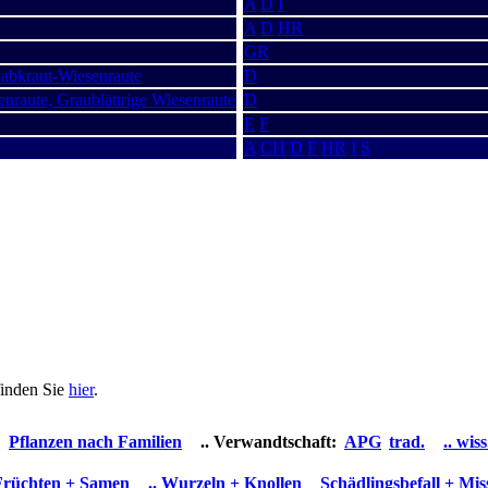
A
D
I
A
D
HR
GR
Labkraut-Wiesenraute
D
nraute, Graublättrige Wiesenraute
D
E
F
A
CH
D
F
HR
I
S
finden Sie
hier
.
Pflanzen nach Familien
.. Verwandtschaft:
APG
trad.
.. wi
 Früchten + Samen
.. Wurzeln + Knollen
Schädlingsbefall + Mi