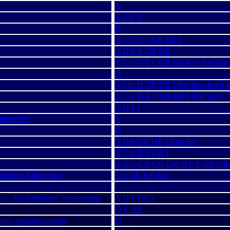
A
A
CH
D
D
A
Chi
D
F
GR
HR
I
A
D
E
F
GR
HR
A
Chi
D
E
F
GR
HR
Kef
Kre
Mal
D
A
Chi
D
GR
HR
I
Kef
Kos
Kre
Le
A
Cor
D
E
F
GR
HR
I
Mal
SLO
A
D
F
I
blümchen
A
D
A
D
F
GR
HR
I
Rho
Siz
A
Cor
D
F
GR
I
A
And
CH
Chi
Cor
D
E
F
GR
HR
telmeer-Rittersporn
Chi
GR
Kef
Kre
te, Akeleiblättrige Wiesenraute
A
D
F
HR
I
D
E
HR
trum speciosissimum
D