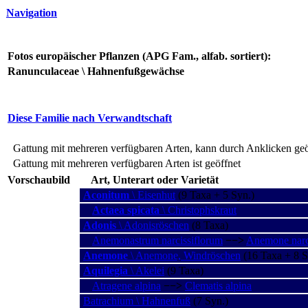
Navigation
Fotos europäischer Pflanzen (APG Fam., alfab. sortiert):
Ranunculaceae \ Hahnenfußgewächse
Diese Familie nach Verwandtschaft
Gattung mit mehreren verfügbaren Arten, kann durch Anklicken ge
Gattung mit mehreren verfügbaren Arten ist geöffnet
Vorschaubild
Art, Unterart oder Varietät
Aconitum
\ Eisenhut
(9 Taxa + 5 Syn.)
Actaea spicata
\ Christophskraut
Adonis
\ Adonisröschen
(8 Taxa)
Anemonastrum narcissiflorum
−−>
Anemone narci
Anemone
\ Anemone, Windröschen
(16 Taxa + 8 S
Aquilegia
\ Akelei
(9 Taxa)
Atragene alpina
−−>
Clematis alpina
Batrachium \ Hahnenfuß
(7 Syn.)