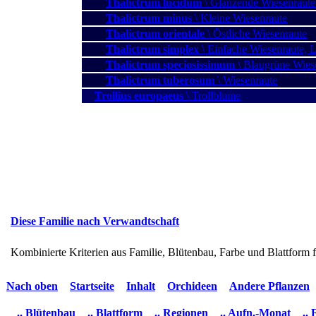
Thalictrum lucidum
\ Glänzende Wiesenraute
Thalictrum minus
\ Kleine Wiesenraute
Thalictrum orientale
\ Östliche Wiesenraute
Thalictrum simplex
\ Einfache Wiesenraute, 
Thalictrum speciosissimum
\ Blaugrüne Wiese
Thalictrum tuberosum
\ Wiesenraute
Trollius europaeus
\ Trollblume
Diese Familie nach Verwandtschaft
Kombinierte Kriterien aus Familie, Blütenbau, Farbe und Blattform 
Nach oben
Startseite
Inhalt
Orchideen
Andere Pflanzen
.. Blütenbau
.. Blattform
.. Regionen
.. Aufn.-Monat
..