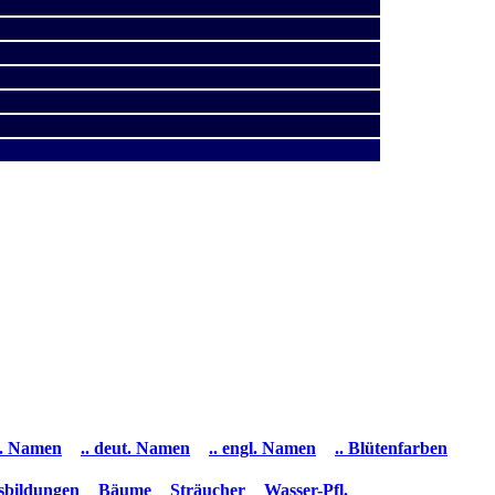
ss. Namen
.. deut. Namen
.. engl. Namen
.. Blütenfarben
ssbildungen
Bäume
Sträucher
Wasser-Pfl.