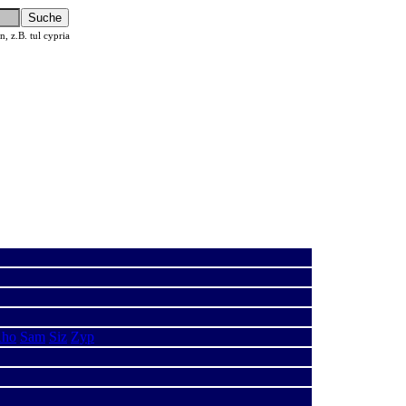
 z.B. tul cypria
ho
Sam
Siz
Zyp