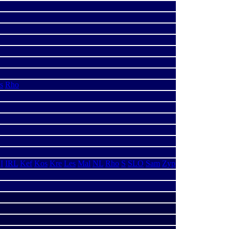
s
Rho
I
IRL
Kef
Kos
Kre
Les
Mal
NL
Rho
S
SLO
Sam
Zyp