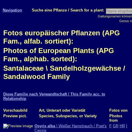
Navigation
Suche eine Pflanze / Search for a plant:
Gattungsnamen können m
Genus n
Fotos europäischer Pflanzen (APG
Fam., alfab. sortiert):
Photos of European Plants (APG
Fam., alphab. sorted):
Santalaceae \ Sandelholzgewächse /
Sandalwood Family
Diese Familie nach Verwandtschaft / This Family acc. to
Relationship
Vorschaubild
Art, Unterart oder Varietät
Fotos von
Preview pict.
Species, Subspecies, or Variety
Photos
from
Osyris alba
\ Weißer Harnstrauch / Poet's
F
GR
HR
I
Cassia