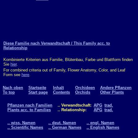
Diese Familie nach Verwandtschaft / This Family acc. to
Relationship
Kombinierte Kriterien aus Familie, Blütenbau, Farbe und Blattform finden
Sie
hier
.
For combined criteria out of Family, Flower Anatomy, Color, and Leaf
Form see
here
.
Nach oben
Startseite
Inhalt
Orchideen
Andere Pflanzen
To top
Start page
Contents
Orchids
Other Plants
Pflanzen nach Familien
.. Verwandtschaft:
APG
trad.
Plants acc. to Families
.. Relationship:
APG
trad.
.. wiss. Namen
.. deut. Namen
.. engl. Namen
.. Scientific Names
.. German Names
.. English Names