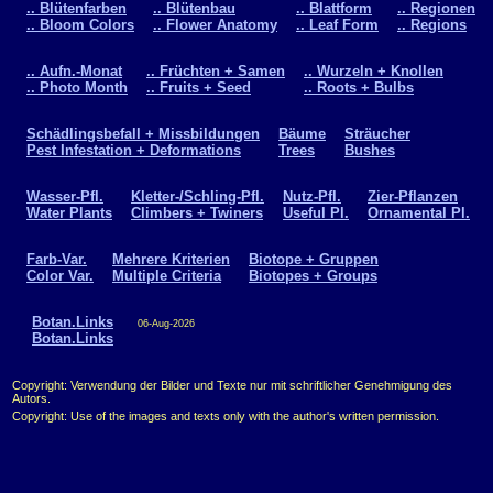
.. Blütenfarben
.. Blütenbau
.. Blattform
.. Regionen
.. Bloom Colors
.. Flower Anatomy
.. Leaf Form
.. Regions
.. Aufn.-Monat
.. Früchten + Samen
.. Wurzeln + Knollen
.. Photo Month
.. Fruits + Seed
.. Roots + Bulbs
Schädlingsbefall + Missbildungen
Bäume
Sträucher
Pest Infestation + Deformations
Trees
Bushes
Wasser-Pfl.
Kletter-/Schling-Pfl.
Nutz-Pfl.
Zier-Pflanzen
Water Plants
Climbers + Twiners
Useful Pl.
Ornamental Pl.
Farb-Var.
Mehrere Kriterien
Biotope + Gruppen
Color Var.
Multiple Criteria
Biotopes + Groups
Botan.Links
06-Aug-2026
Botan.Links
Copyright: Verwendung der Bilder und Texte nur mit schriftlicher Genehmigung des
Autors.
Copyright: Use of the images and texts only with the author's written permission.