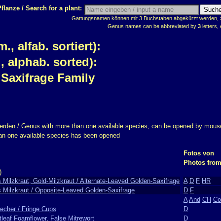
flanze / Search for a plant:
Gattungsnamen können mit 3 Buchstaben abgekürzt werden, z.
Genus names can be abbreviated by
3
letters, 
 alfab. sortiert):
 alphab. sorted):
 Saxifrage Family
erden / Genus with more than one available species, can be opened by mouse
han one available species has been opened
Fotos von
Photos fro
)
 Milzkraut, Gold-Milzkraut / Alternate-Leaved Golden-Saxifrage
A
D
F
HR
s Milzkraut / Opposite-Leaved Golden-Saxifrage
D
F
A
And
CH
Co
echer / Fringe Cups
D
tleaf Foamflower, False Mitrewort
D