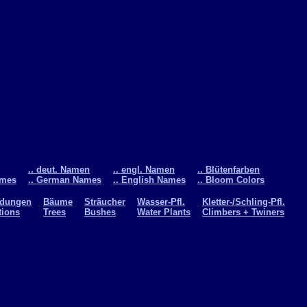
.. deut. Namen
.. engl. Namen
.. Blütenfarben
ames
.. German Names
.. English Names
.. Bloom Colors
ldungen
Bäume
Sträucher
Wasser-Pfl.
Kletter-/Schling-Pfl.
tions
Trees
Bushes
Water Plants
Climbers + Twiners