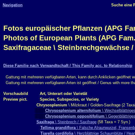
Navigation
Suche eine P
Fotos europäischer Pflanzen (APG Fam.,
Photos of European Plants (APG Fam.,
Saxifragaceae \ Steinbrechgewächse /
Diese Familie nach Verwandtschaft / This Family acc. to Relationship
Gattung mit mehreren verfügbaren Arten, kann durch Anklicken geöffnet w
Gattung mit mehreren verfügbaren Arten ist geöffnet / Genus with more t
Vorschaubild
Art, Unterart oder Varietät
Preview pict.
Species, Subspecies, or Variety
Chrysosplenium
\ Milzkraut / Golden-Saxifrage (2 Taxa
Chrysosplenium alternifolium
\ Wechselblättriges
Chrysosplenium oppositifolium
\ Gegenblättrige
Saxifraga
\ Steinbrech / Saxifrage
(58 Taxa + 7 Syn.)
Tellima grandiflora
\ Falsche Alraunwurzel, Fransenb
Tiarella cordifolia
\ Herzblättrige Schaumblüte / Hear