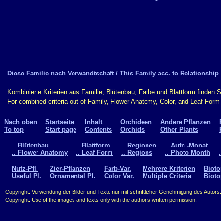
Diese Familie nach Verwandtschaft / This Family acc. to Relationship
Kombinierte Kriterien aus Familie, Blütenbau, Farbe und Blattform finden 
For combined criteria out of Family, Flower Anatomy, Color, and Leaf For
Nach oben
Startseite
Inhalt
Orchideen
Andere Pflanzen
To top
Start page
Contents
Orchids
Other Plants
.. Blütenbau
.. Blattform
.. Regionen
.. Aufn.-Monat
.. Flower Anatomy
.. Leaf Form
.. Regions
.. Photo Month
Nutz-Pfl.
Zier-Pflanzen
Farb-Var.
Mehrere Kriterien
Bioto
Useful Pl.
Ornamental Pl.
Color Var.
Multiple Criteria
Bioto
Copyright: Verwendung der Bilder und Texte nur mit schriftlicher Genehmigung des Autors.
Copyright: Use of the images and texts only with the author's written permission.