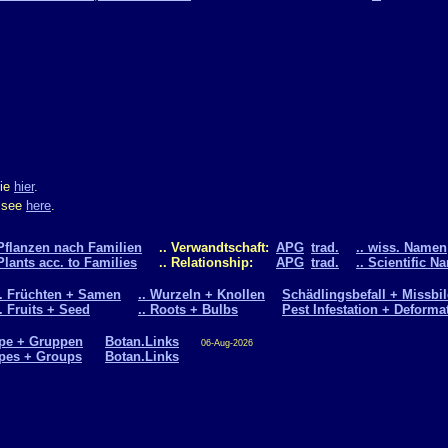
Sie
hier
.
m see
here
.
Pflanzen nach Familien
.. Verwandtschaft:
APG
trad.
.. wiss. Namen
Plants acc. to Families
.. Relationship:
APG
trad.
.. Scientific N
.. Früchten + Samen
.. Wurzeln + Knollen
Schädlingsbefall + Missbi
.. Fruits + Seed
.. Roots + Bulbs
Pest Infestation + Deforma
pe + Gruppen
Botan.Links
06-Aug-2026
pes + Groups
Botan.Links