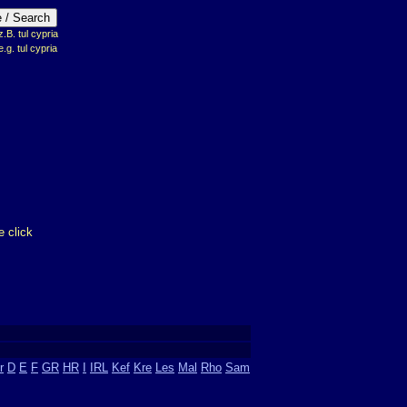
B. tul cypria
e.g. tul cypria
 click
m
r
D
E
F
GR
HR
I
IRL
Kef
Kre
Les
Mal
Rho
Sam