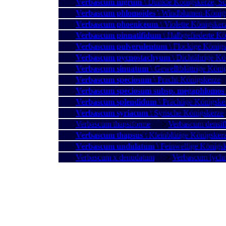
Verbascum nigrum
\ Dunkle Königskerze, S
Verbascum phlomoides
\ Windblumen-König
Verbascum phoeniceum
\ Violette Königsker
Verbascum pinnatifidum
\ Halbgefiederte Kö
Verbascum pulverulentum
\ Flockige Königs
Verbascum pycnostachyum
\ Dichtährige Kö
Verbascum sinuatum
\ Gewelltblättrige Köni
Verbascum speciosum
\ Pracht-Königskerze
Verbascum speciosum subsp. megaphlomos
Verbascum splendidum
\ Prächtige Königske
Verbascum syriacum
\ Syrische Königskerze
Verbascum thapsiforme
−−>
Verbascum densif
Verbascum thapsus
\ Kleinblütige Königsker
Verbascum undulatum
\ Feinwellige Königs
Verbascum x denudatum
−−>
Verbascum lychn