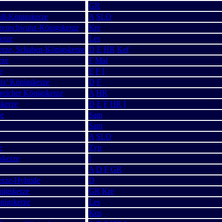
GR
ll-Königskerze
A
SLO
ärenschwanz-Königskerze
Kre
erze
Les
erze, Schaben-Königskerze
D
E
HR
Kef
rze
F
Mal
e
E
F
I
ix' Königskerze
D
F
rreicher Königskerze
A
HR
skerze
D
E
F
HR
I
ze
Sam
Sam
A
SLO
e
Zyp
skerze
I
A
D
F
GR
erze-Hybride
D
nigskerze
GR
Kre
önigskerze
Les
Kos