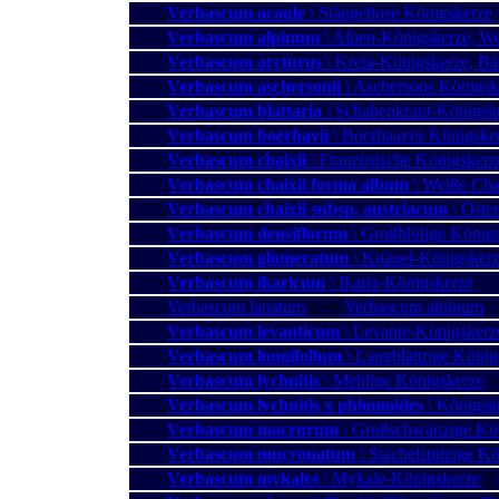
Verbascum acaule
\ Stängellose Königskerze
Verbascum alpinum
\ Alpen-Königskerze, Wo
Verbascum arcturus
\ Kreta-Königskerze, B
Verbascum aschersonii
\ Aschersons Königsk
Verbascum blattaria
\ Schabenkraut-Königsk
Verbascum boerhavii
\ Boerhaaves Königske
Verbascum chaixii
\ Französische Königskerz
Verbascum chaixii forma album
\ Weiße Cha
Verbascum chaixii subsp. austriacum
\ Öste
Verbascum densiflorum
\ Großblütige König
Verbascum glomeratum
\ Knäuel-Königsker
Verbascum ikaricum
\ Ikaria-Königskerze
Verbascum lanatum
−−>
Verbascum alpinum
Verbascum levanticum
\ Levante-Königskerz
Verbascum longifolium
\ Langblättrige König
Verbascum lychnitis
\ Mehlige Königskerze
Verbascum lychnitis x phlomoides
\ Königsk
Verbascum macrurum
\ Großschwänzige Kö
Verbascum mucronatum
\ Stachelspitzige K
Verbascum mykales
\ Mykale-Königskerze
?