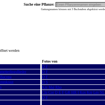
Suche eine Pflanze:
Gattungsnamen können mit 3 Buchstaben abgekürzt werden,
öffnet werden
Fotos von
D
F
metterlingsflieder
D
F
 Bacopa
D
F
ammkraut
D
S
m
Kre
Mal
Rho
Chi
Cor
D
E
F
GR
HR
I
Kos
Kre
Les
NL
D
F