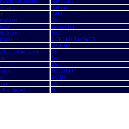
chwarze Königskerze
A
D
F
HR
I
skerze
A
D
HR
ze
A
HR
nigskerze
GR
kerze
D
F
GR
HR
nigskerze
Sam
gskerze
F
GR
I
Les
Rho
Sar
TR
D
GR
HR
\ Riesen-Königskerze
GR
rze
Sam
Rho
lorum
D
E
F
HR
I
ze
D
F
HR
kerze
GR
itis x phlomoides
D