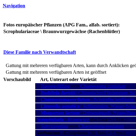
Navigation
Fotos europäischer Pflanzen (APG Fam., alfab. sortiert):
Scrophulariaceae \ Braunwurzgewächse (Rachenblütler)
Diese Familie nach Verwandtschaft
Gattung mit mehreren verfügbaren Arten, kann durch Anklicken ge
Gattung mit mehreren verfügbaren Arten ist geöffnet
Vorschaubild
Art, Unterart oder Varietät
Bacopa diffusa
−−>
Chaenostoma cordatum
Buddleja davidii
\ Chinesischer Fliederspeer, Sch
Chaenostoma cordatum
\ Schneeflockenblume,
Limosella aquatica
\ Schlammling, Wasser-Schl
Myoporum laetum
\ Drüsenstrauch, Ngaio-Bau
Scrophularia
\ Braunwurz
(14 Taxa + 1 Syn.)
Sutera cordata
−−>
Chaenostoma cordatum
Verbascum
\ Königskerze (32 Taxa + 3 Syn.)