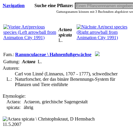
Navigation
Suche eine Pflanze:
Gattungsnamen können mit 3 Buchstaben abgekürzt werd
Actaea
spicata
L.
Fam.:
Ranunculaceae \ Hahnenfußgewächse
Gattung:
Actaea
L.
Autoren:
Carl von Linné (Linnaeus, 1707 - 1777), schwedischer
L.:
Naturforscher, der das binäre Benennungs-System für
Pflanzen und Tiere einführte
Etymologie:
Actaea:
Actaeon, griechische Sagengestalt
spicata:
ährig