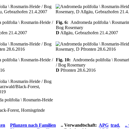
olifolia \ Rosmarin-Heide /
Fig. 6:
Andromeda polifolia \ Rosmarin
Bog Rosemary
ofen 21.4.2007
D
Allgäu, Gebrazhofen 21.4.2007
olifolia \ Rosmarin-Heide /
Fig. 10:
Andromeda polifolia \ Rosmar
/ Bog Rosemary
016
D
Pfronten 28.6.2016
polifolia \ Rosmarin-Heide
ck-Forest, Hornisgrinde
zen
Pflanzen nach Familien
.. Verwandtschaft:
APG
trad.
..