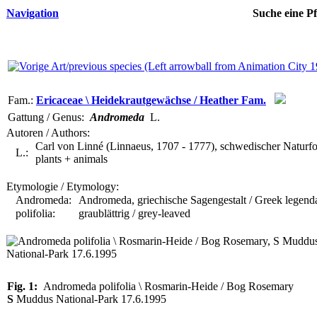
Navigation
Suche eine Pf
Fam.:
Ericaceae \ Heidekrautgewächse / Heather Fam.
Gattung / Genus:
Andromeda
L.
Autoren / Authors:
Carl von Linné (Linnaeus, 1707 - 1777), schwedischer Naturfor
L.:
plants + animals
Etymologie / Etymology:
Andromeda:
Andromeda, griechische Sagengestalt / Greek legenda
polifolia:
graublättrig / grey-leaved
Fig. 1:
Andromeda polifolia \ Rosmarin-Heide / Bog Rosemary
S
Muddus National-Park 17.6.1995