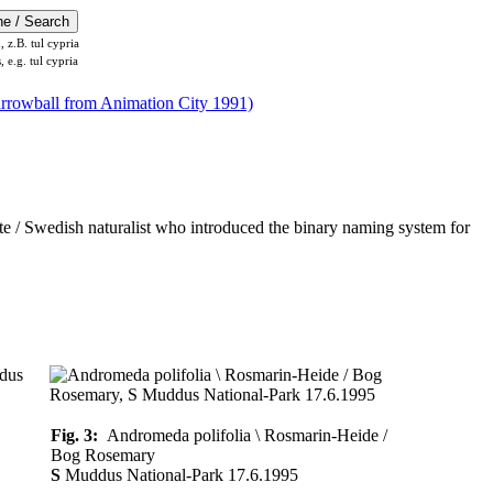
z.B. tul cypria
s, e.g. tul cypria
e / Swedish naturalist who introduced the binary naming system for
Fig. 3:
Andromeda polifolia \ Rosmarin-Heide /
Bog Rosemary
S
Muddus National-Park 17.6.1995