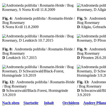
Fig. 4:
Andromeda polifolia \ Rosmarin-Heide /
Fig. 5:
Andromeda p
Bog Rosemary
Bog Rosemary
S
Norra Kvill 11.8.2009
D
Allgäu, Gebrazh
Fig. 8:
Andromeda polifolia \ Rosmarin-Heide /
Fig. 9:
Andromeda p
Bog Rosemary
Bog Rosemary
D
Leutkirch 10.7.2015
D
Pfronten 28.6.2
Fig. 12:
Andromeda polifolia \ Rosmarin-Heide
Fig. 13:
Andromeda 
/ Bog Rosemary
/ Bog Rosemary
D
Schwarzwald/Black-Forest, Hornisgrinde
D
Schwarzwald/Bla
3.9.2019
3.9.2019
Nach oben
Startseite
Inhalt
Orchideen
Andere Pflan