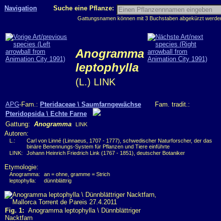
Navigation
Suche eine Pflanze:
Gattungsnamen können mit 3 Buchstaben abgekürzt werden, 
Anogramma
leptophylla
(L.) LINK
APG
-Fam.:
Pteridaceae \ Saumfarngewächse
Fam. tradit.:
Pteridopsida \ Echte Farne
Gattung:
Anogramma
LINK
Autoren:
L.:
Carl von Linné (Linnaeus, 1707 - 1777), schwedischer Naturforscher, der das
binäre Benennungs-System für Pflanzen und Tiere einführte
LINK:
Johann Heinrich Friedrich Link (1767 - 1851), deutscher Botaniker
Etymologie:
Anogramma:
an = ohne, gramme = Strich
leptophylla:
dünnblättrig
Fig. 1:
Anogramma leptophylla \ Dünnblättriger
Nacktfarn