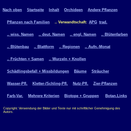
Nach oben
Startseite
Inhalt
Orchideen
Andere Pflanzen
Pflanzen nach Familien
.. Verwandtschaft:
APG
trad.
.. wiss. Namen
.. deut. Namen
.. engl. Namen
.. Blütenfarben
.. Blütenbau
.. Blattform
.. Regionen
.. Aufn.-Monat
.. Früchten + Samen
.. Wurzeln + Knollen
Schädlingsbefall + Missbildungen
Bäume
Sträucher
Wasser-Pfl.
Kletter-/Schling-Pfl.
Nutz-Pfl.
Zier-Pflanzen
Farb-Var.
Mehrere Kriterien
Biotope + Gruppen
Botan.Links
Copyright: Verwendung der Bilder und Texte nur mit schriftlicher Genehmigung des
Autors.