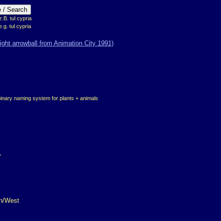
B. tul cypria
e.g. tul cypria
binary naming system for plants + animals
y