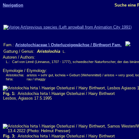
Navigation
Suche eine P
Fam.:
Aristolochiaceae \ Osterluzeigewächse / Birthwort Fam.
Gattung / Genus:
Aristolochia
L.
Autoren / Authors:
L.:
Carl von Linné (Linnaeus, 1707 - 1777), schwedischer Naturforscher, der das binäre
Etymologie / Etymology:
Aristolochia:
aristos = sehr gut, locheia = Geburt (Wehenmittel) / aristos = very good, loc
hirta:
rau / shaggy
Fig. 1:
Aristolochia hirta \ Haarige Osterluzei / Hairy Birthwort
Lesbos, Agiasos 17.5.1995
Fig. 3:
Aristolochia hirta \ Haarige Osterluzei / Hairy Birthwort