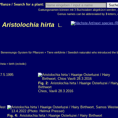
flanze / Search for a plant:
Gattungsnamen können mit 3 Buchstaben abgekürzt werden, z.
Genus names can be abbreviated by
3
letters, 
Aristolochia hirta
L.
 Benennungs-System für Pflanzen + Tiere einführte / Swedish naturalist who introduced the 
heia = birth (ecbolic)
Fig. 2:
Aristolochia hirta \ Haarige Osterluzei / Hair
Birthwort
Chios, Vavili 28.3.2016
Fig. 4:
Aristolochia hirta \ Haarige Osterluzei / Hairy Birthwort