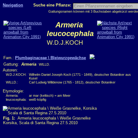
Navigation
Suche eine Pflanze:
Gattungsnamen können mit 3 Buchstaben abgekürzt werden, 
Armeria
leucocephala
W.D.J.KOCH
Fam.:
Plumbaginaceae \ Bleiwurzgewächse
Gattung:
Armeria
WILLD.
Autoren:
W.D.J.KOCH:
Wilhelm Daniel Joseph Koch (1771 - 1849), deutscher Botaniker aus
Kusel
WILLD.:
Carl Ludwig Willdenow (1765 - 1812), deutscher Botaniker
Etymologie:
Armeria:
ar mar (keltisch) = am Meer
leucocephala:
weiß-köpfig
Fig. 1:
Armeria leucocephala \ Weiße Grasnelke
Korsika, Scala di Santa Regina 27.5.2010