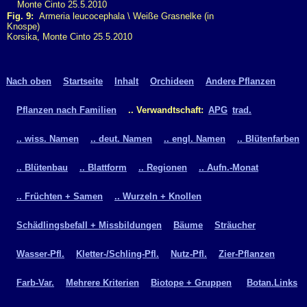
Fig. 9:
Armeria leucocephala \ Weiße Grasnelke (in
Knospe)
Korsika, Monte Cinto 25.5.2010
Nach oben
Startseite
Inhalt
Orchideen
Andere Pflanzen
Pflanzen nach Familien
.. Verwandtschaft:
APG
trad.
.. wiss. Namen
.. deut. Namen
.. engl. Namen
.. Blütenfarben
.. Blütenbau
.. Blattform
.. Regionen
.. Aufn.-Monat
.. Früchten + Samen
.. Wurzeln + Knollen
Schädlingsbefall + Missbildungen
Bäume
Sträucher
Wasser-Pfl.
Kletter-/Schling-Pfl.
Nutz-Pfl.
Zier-Pflanzen
Farb-Var.
Mehrere Kriterien
Biotope + Gruppen
Botan.Links