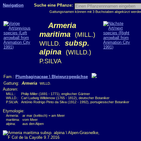
Navigation
Suche eine Pflanze:
Gattungsnamen können mit 3 Buchstaben abgekürzt werden, 
Armeria
maritima
(MILL.)
subsp.
WILLD.
alpina
(WILLD.)
P.SILVA
Fam.:
Plumbaginaceae \ Bleiwurzgewächse
Gattung:
Armeria
WILLD.
Autoren:
MILL.:
Philip Miller (1691 - 1771), englischer Gärtner
WILLD.:
Carl Ludwig Willdenow (1765 - 1812), deutscher Botaniker
P.SILVA:
António Rodrigo Pinto da Silva (1912 - 1992), portugiesischer Botaniker
Etymologie:
Armeria:
ar mar (keltisch) = am Meer
maritima:
vom Meer
alpina:
aus den Alpen