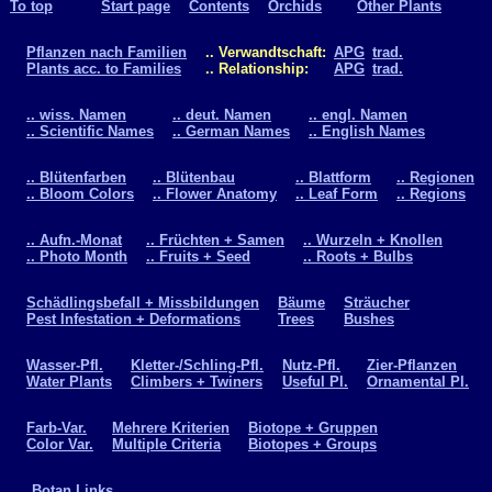
To top
Start page
Contents
Orchids
Other Plants
Pflanzen nach Familien
.. Verwandtschaft:
APG
trad.
Plants acc. to Families
.. Relationship:
APG
trad.
.. wiss. Namen
.. deut. Namen
.. engl. Namen
.. Scientific Names
.. German Names
.. English Names
.. Blütenfarben
.. Blütenbau
.. Blattform
.. Regionen
.. Bloom Colors
.. Flower Anatomy
.. Leaf Form
.. Regions
.. Aufn.-Monat
.. Früchten + Samen
.. Wurzeln + Knollen
.. Photo Month
.. Fruits + Seed
.. Roots + Bulbs
Schädlingsbefall + Missbildungen
Bäume
Sträucher
Pest Infestation + Deformations
Trees
Bushes
Wasser-Pfl.
Kletter-/Schling-Pfl.
Nutz-Pfl.
Zier-Pflanzen
Water Plants
Climbers + Twiners
Useful Pl.
Ornamental Pl.
Farb-Var.
Mehrere Kriterien
Biotope + Gruppen
Color Var.
Multiple Criteria
Biotopes + Groups
Botan.Links