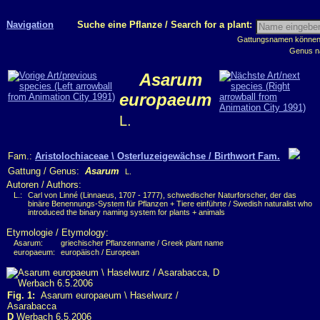
Navigation
Suche eine Pflanze / Search for a plant:
Gattungsnamen können m
Genus n
Asarum
europaeum
L.
Fam.:
Aristolochiaceae \ Osterluzeigewächse / Birthwort Fam.
Gattung / Genus:
Asarum
L.
Autoren / Authors:
L.:
Carl von Linné (Linnaeus, 1707 - 1777), schwedischer Naturforscher, der das
binäre Benennungs-System für Pflanzen + Tiere einführte / Swedish naturalist who
introduced the binary naming system for plants + animals
Etymologie / Etymology:
Asarum:
griechischer Pflanzenname / Greek plant name
europaeum:
europäisch / European
Fig. 1:
Asarum europaeum \ Haselwurz /
Asarabacca
D
Werbach 6.5.2006