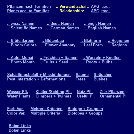
Pflanzen nach Familien
.. Verwandtschaft:
APG
trad.
Plants acc. to Families
.. Relationship:
APG
trad.
.. wiss. Namen
.. deut. Namen
.. engl. Namen
.. Scientific Names
.. German Names
.. English Names
.. Blütenfarben
.. Blütenbau
.. Blattform
.. Regionen
.. Bloom Colors
.. Flower Anatomy
.. Leaf Form
.. Regions
.. Aufn.-Monat
.. Früchten + Samen
.. Wurzeln + Knollen
.. Photo Month
.. Fruits + Seed
.. Roots + Bulbs
Schädlingsbefall + Missbildungen
Bäume
Sträucher
Pest Infestation + Deformations
Trees
Bushes
Wasser-Pfl.
Kletter-/Schling-Pfl.
Nutz-Pfl.
Zier-Pflanzen
Water Plants
Climbers + Twiners
Useful Pl.
Ornamental Pl.
Farb-Var.
Mehrere Kriterien
Biotope + Gruppen
Color Var.
Multiple Criteria
Biotopes + Groups
Botan.Links
Botan.Links