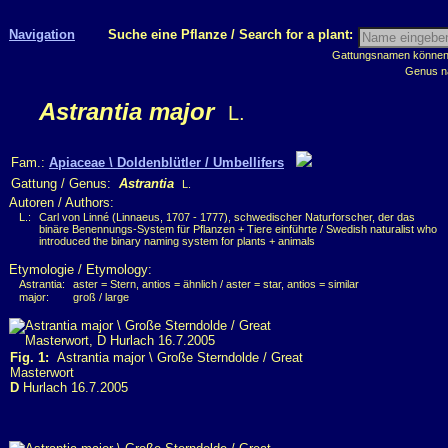
Navigation
Suche eine Pflanze / Search for a plant:
Gattungsnamen können m
Genus n
Astrantia major
L.
Fam.:
Apiaceae \ Doldenblütler / Umbellifers
Gattung / Genus:
Astrantia
L.
Autoren / Authors:
L.:
Carl von Linné (Linnaeus, 1707 - 1777), schwedischer Naturforscher, der das
binäre Benennungs-System für Pflanzen + Tiere einführte / Swedish naturalist who
introduced the binary naming system for plants + animals
Etymologie / Etymology:
Astrantia:
aster = Stern, antios = ähnlich / aster = star, antios = similar
major:
groß / large
Fig. 1:
Astrantia major \ Große Sterndolde / Great
Masterwort
D
Hurlach 16.7.2005