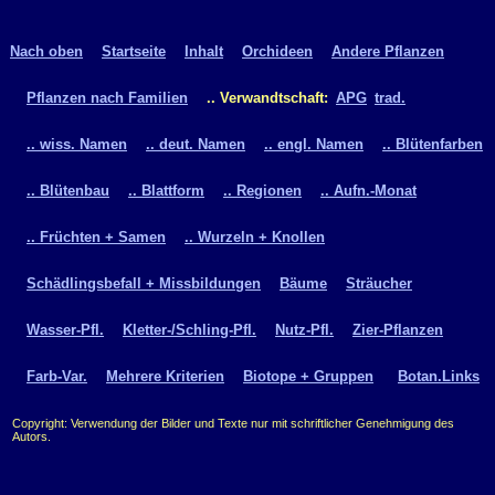
Nach oben
Startseite
Inhalt
Orchideen
Andere Pflanzen
Pflanzen nach Familien
.. Verwandtschaft:
APG
trad.
.. wiss. Namen
.. deut. Namen
.. engl. Namen
.. Blütenfarben
.. Blütenbau
.. Blattform
.. Regionen
.. Aufn.-Monat
.. Früchten + Samen
.. Wurzeln + Knollen
Schädlingsbefall + Missbildungen
Bäume
Sträucher
Wasser-Pfl.
Kletter-/Schling-Pfl.
Nutz-Pfl.
Zier-Pflanzen
Farb-Var.
Mehrere Kriterien
Biotope + Gruppen
Botan.Links
Copyright: Verwendung der Bilder und Texte nur mit schriftlicher Genehmigung des
Autors.