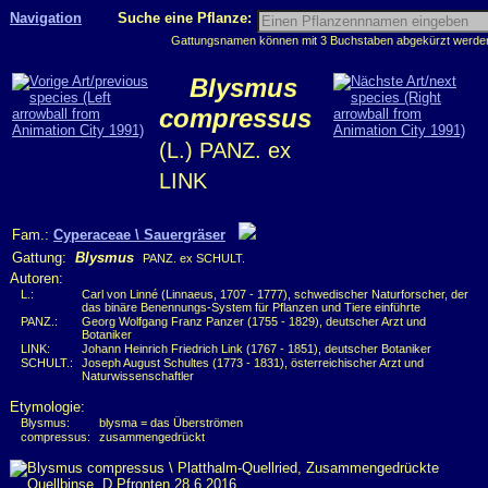
Navigation
Suche eine Pflanze:
Gattungsnamen können mit 3 Buchstaben abgekürzt werden, 
Blysmus
compressus
(L.) PANZ. ex
LINK
Fam.:
Cyperaceae \ Sauergräser
Gattung:
Blysmus
PANZ. ex SCHULT.
Autoren:
L.:
Carl von Linné (Linnaeus, 1707 - 1777), schwedischer Naturforscher, der
das binäre Benennungs-System für Pflanzen und Tiere einführte
PANZ.:
Georg Wolfgang Franz Panzer (1755 - 1829), deutscher Arzt und
Botaniker
LINK:
Johann Heinrich Friedrich Link (1767 - 1851), deutscher Botaniker
SCHULT.:
Joseph August Schultes (1773 - 1831), österreichischer Arzt und
Naturwissenschaftler
Etymologie:
Blysmus:
blysma = das Überströmen
compressus:
zusammengedrückt