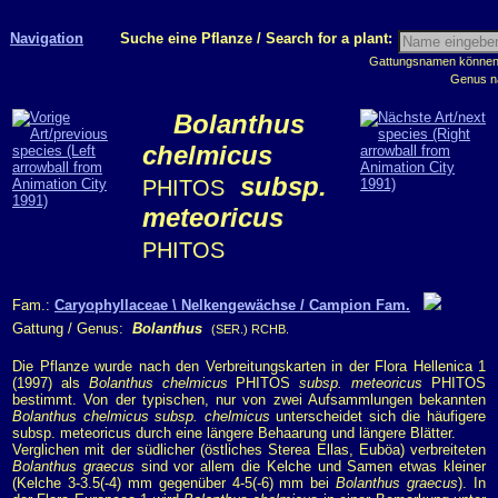
Navigation
Suche eine Pflanze / Search for a plant:
Gattungsnamen können m
Genus n
Bolanthus
chelmicus
subsp.
PHITOS
meteoricus
PHITOS
Fam.:
Caryophyllaceae \ Nelkengewächse / Campion Fam.
Gattung / Genus:
Bolanthus
(SER.) RCHB.
Die Pflanze wurde nach den Verbreitungskarten in der Flora Hellenica 1
(1997) als
Bolanthus chelmicus
PHITOS
subsp. meteoricus
PHITOS
bestimmt. Von der typischen, nur von zwei Aufsammlungen bekannten
Bolanthus chelmicus subsp. chelmicus
unterscheidet sich die häufigere
subsp. meteoricus durch eine längere Behaarung und längere Blätter.
Verglichen mit der südlicher (östliches Sterea Ellas, Euböa) verbreiteten
Bolanthus graecus
sind vor allem die Kelche und Samen etwas kleiner
(Kelche 3-3.5(-4) mm gegenüber 4-5(-6) mm bei
Bolanthus graecus
). In