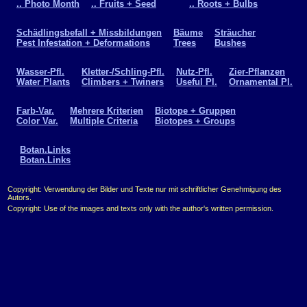
.. Photo Month
.. Fruits + Seed
.. Roots + Bulbs
Schädlingsbefall + Missbildungen
Bäume
Sträucher
Pest Infestation + Deformations
Trees
Bushes
Wasser-Pfl.
Kletter-/Schling-Pfl.
Nutz-Pfl.
Zier-Pflanzen
Water Plants
Climbers + Twiners
Useful Pl.
Ornamental Pl.
Farb-Var.
Mehrere Kriterien
Biotope + Gruppen
Color Var.
Multiple Criteria
Biotopes + Groups
Botan.Links
Botan.Links
Copyright: Verwendung der Bilder und Texte nur mit schriftlicher Genehmigung des
Autors.
Copyright: Use of the images and texts only with the author's written permission.