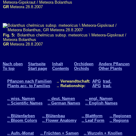
Meteora-Gipskraut / Meteora Bolanthus
GR
Meteora 28.8.2007
Fig. 5:
Bolanthus chelmicus subsp. meteoricus \ Meteora-Gipskraut /
Meteora Bolanthus
GR
Meteora 28.8.2007
Nach oben
Startseite
Inhalt
Orchideen
Andere Pflanzen
To top
Start page
Contents
Orchids
Other Plants
Pflanzen nach Familien
.. Verwandtschaft:
APG
trad.
Plants acc. to Families
.. Relationship:
APG
trad.
.. wiss. Namen
.. deut. Namen
.. engl. Namen
.. Scientific Names
.. German Names
.. English Names
.. Blütenfarben
.. Blütenbau
.. Blattform
.. Regionen
.. Bloom Colors
.. Flower Anatomy
.. Leaf Form
.. Regions
.. Aufn.-Monat
.. Früchten + Samen
.. Wurzeln + Knollen