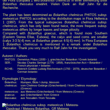
der Flora Europaea 1 wird
Bolanthus chelmicus
in einer Bemerkung unter
Bolanthus thessalus
erwähnt. Vielen Dank an Ralf Jahn für die
Recherche.
The plant has been determined as
Bolanthus chelmicus
PHITOS
subsp.
meteoricus
PHITOS according to the distribution maps in Flora Hellenica
1 (1997). From the typical subspecies
Bolanthus chelmicus subsp.
chelmicus
, which has only been found twice, the more frequent subsp.
meteoricus differs by longer leaves and longer pilosity.
Compared with
Bolanthus graecus
, which is found more Southern
(Eastern Sterea Ellas, Euboea), the calyx and seed corns are smaller
(calyx 3-3.5(-4) mm, at
Bolanthus graecus
4-5(-6) mm). In Flora Europaea
1
Bolanthus chelmicus
is mentioned in a remark under
Bolanthus
thessalus
. Thank you very much to Ralf Jahn for the investigation.
Autoren / Authors:
PHITOS:
Demetrius Phitos (1930 - ), griechischer Botaniker / Greek botanist
SER.:
Nicolas Charles Seringe (1776 - 1858), französischer Arzt + Botaniker /
French physician + botanist
RCHB.:
Heinrich Gottlieb Ludwig Reichenbach (1793 - 1879), deutscher Botaniker /
German botanist
Etymologie / Etymology:
Bolanthus:
Klumpen, Blüte / clump, blossom
chelmicus:
vom Chelmos-Gebirge (Griechenland) / from Chelmos mountains
(Greece)
meteoricus:
aus Meteora (Griechenland) / from Meteora (Greece)
graecus:
aus Griechenland / from Greece
thessalus:
aus Tessalien / from Tessalia