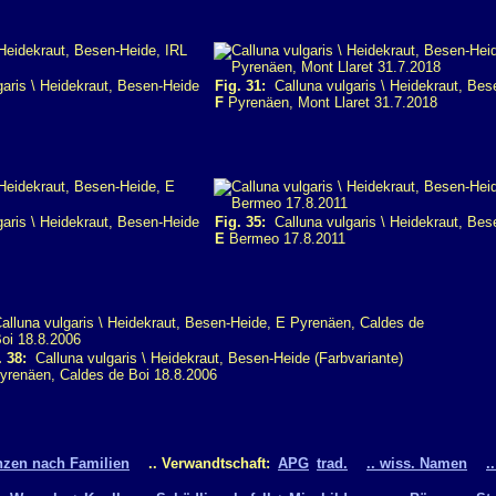
aris \ Heidekraut, Besen-Heide
Fig. 31:
Calluna vulgaris \ Heidekraut, Bes
F
Pyrenäen, Mont Llaret 31.7.2018
aris \ Heidekraut, Besen-Heide
Fig. 35:
Calluna vulgaris \ Heidekraut, Bes
E
Bermeo 17.8.2011
. 38:
Calluna vulgaris \ Heidekraut, Besen-Heide (Farbvariante)
renäen, Caldes de Boi 18.8.2006
nzen nach Familien
.. Verwandtschaft:
APG
trad.
.. wiss. Namen
.