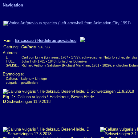
Navigation
Fam.:
Ericaceae \ Heidekrautgewächse
Gattung:
Calluna
SALISB.
Autoren:
L.:
Carl von Linné (Linnaeus, 1707 - 1777), schwedischer Naturforscher, der das
HULL:
John Hull (1761 - 1843), britischer Botaniker
SALISB.:
Richard Anthony Salisbury (Richard Markham, 1761 - 1829), englischer Botan
Etymologie:
Calluna:
kallyno = ich fege
vulgaris:
gewöhnlich
Fig. 1:
Calluna vulgaris \ Heidekraut, Besen-Heide
D
Schwetzingen 11.9.2018