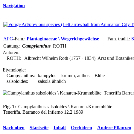
Navigation
APG
-Fam.:
Plantaginaceae \ Wegerichgewächse
Fam. tradit.:
S
Gattung:
Campylanthus
ROTH
Autoren:
ROTH:
Albrecht Wilhelm Roth (1757 - 1834), Arzt und Botanike
Etymologie:
Campylanthus:
kampylos = krumm, anthos = Blüte
salsoloides:
salsola-ähnlich
Fig. 1:
Campylanthus salsoloides \ Kanaren-Krummblüte
Teneriffa, Barranco del Infierno 12.2.1989
Nach oben
Startseite
Inhalt
Orchideen
Andere Pflanzen