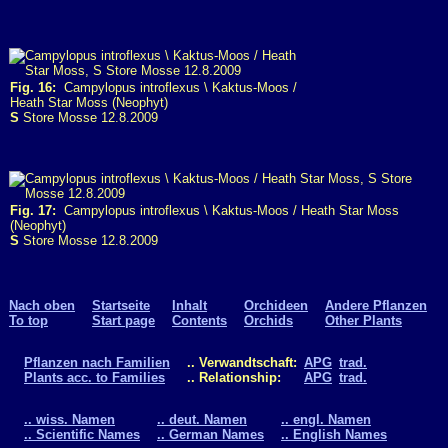
Fig. 16:
Campylopus introflexus \ Kaktus-Moos /
Heath Star Moss (Neophyt)
S
Store Mosse 12.8.2009
Fig. 17:
Campylopus introflexus \ Kaktus-Moos / Heath Star Moss
(Neophyt)
S
Store Mosse 12.8.2009
Nach oben
Startseite
Inhalt
Orchideen
Andere Pflanzen
To top
Start page
Contents
Orchids
Other Plants
Pflanzen nach Familien
.. Verwandtschaft:
APG
trad.
Plants acc. to Families
.. Relationship:
APG
trad.
.. wiss. Namen
.. deut. Namen
.. engl. Namen
.. Scientific Names
.. German Names
.. English Names