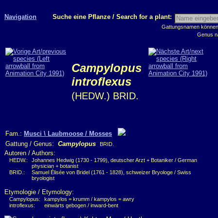
Navigation
Suche eine Pflanze / Search for a plant:
Gattungsnamen können m
Genus n
Campylopus
introflexus
(HEDW.) BRID.
Fam.:
Musci \ Laubmoose / Mosses
Gattung / Genus:
Campylopus
BRID.
Autoren / Authors:
HEDW.:
Johannes Hedwig (1730 - 1799), deutscher Arzt + Botaniker / German
physician + botanist
BRID.:
Samuel Élisée von Bridel (1761 - 1828), schweizer Bryologe / Swiss
bryologist
Etymologie / Etymology:
Campylopus:
kampylos = krumm / kampylos = awry
introflexus:
einwärts gebogen / inward-bent