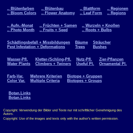
.. Blütenfarben
.. Blütenbau
.. Blattform
.. Regionen
.. Bloom Colors
.. Flower Anatomy
.. Leaf Form
.. Regions
.. Aufn.-Monat
.. Früchten + Samen
.. Wurzeln + Knollen
.. Photo Month
.. Fruits + Seed
.. Roots + Bulbs
Schädlingsbefall + Missbildungen
Bäume
Sträucher
Pest Infestation + Deformations
Trees
Bushes
Wasser-Pfl.
Kletter-/Schling-Pfl.
Nutz-Pfl.
Zier-Pflanzen
Water Plants
Climbers + Twiners
Useful Pl.
Ornamental Pl.
Farb-Var.
Mehrere Kriterien
Biotope + Gruppen
Color Var.
Multiple Criteria
Biotopes + Groups
Botan.Links
Botan.Links
Copyright: Verwendung der Bilder und Texte nur mit schriftlicher Genehmigung des
Autors.
Copyright: Use of the images and texts only with the author's written permission.