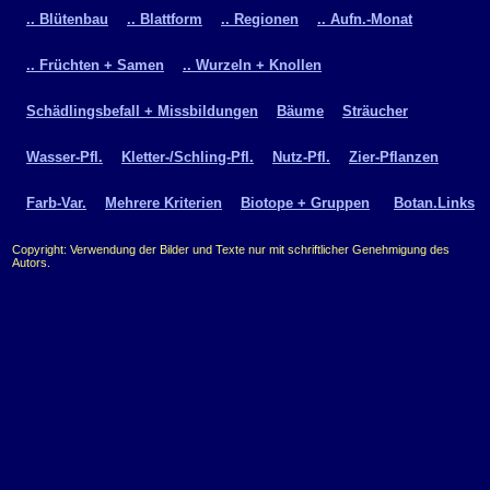
.. Blütenbau
.. Blattform
.. Regionen
.. Aufn.-Monat
.. Früchten + Samen
.. Wurzeln + Knollen
Schädlingsbefall + Missbildungen
Bäume
Sträucher
Wasser-Pfl.
Kletter-/Schling-Pfl.
Nutz-Pfl.
Zier-Pflanzen
Farb-Var.
Mehrere Kriterien
Biotope + Gruppen
Botan.Links
Copyright: Verwendung der Bilder und Texte nur mit schriftlicher Genehmigung des
Autors.