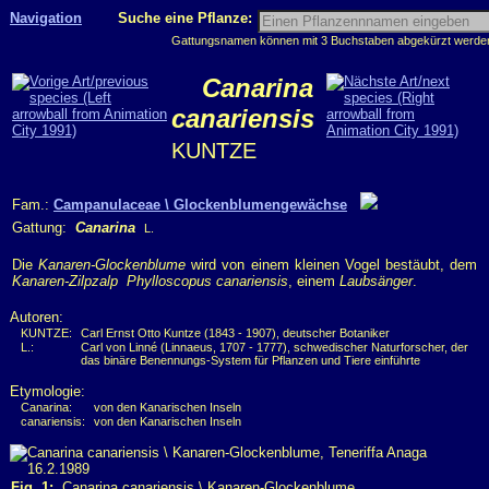
Navigation
Suche eine Pflanze:
Gattungsnamen können mit 3 Buchstaben abgekürzt werden, 
Canarina
canariensis
KUNTZE
Fam.:
Campanulaceae \ Glockenblumengewächse
Gattung:
Canarina
L.
Die
Kanaren-Glockenblume
wird von einem kleinen Vogel bestäubt, dem
Kanaren-Zilpzalp Phylloscopus canariensis
, einem
Laubsänger
.
Autoren:
KUNTZE:
Carl Ernst Otto Kuntze (1843 - 1907), deutscher Botaniker
L.:
Carl von Linné (Linnaeus, 1707 - 1777), schwedischer Naturforscher, der
das binäre Benennungs-System für Pflanzen und Tiere einführte
Etymologie:
Canarina:
von den Kanarischen Inseln
canariensis:
von den Kanarischen Inseln
Fig. 1:
Canarina canariensis \ Kanaren-Glockenblume