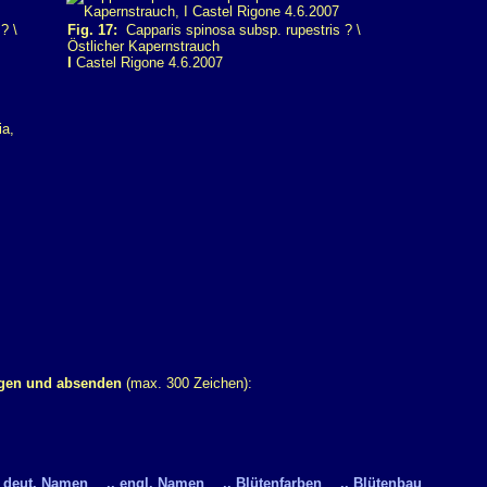
? \
Fig. 17:
Capparis spinosa subsp. rupestris ? \
Östlicher Kapernstrauch
I
Castel Rigone 4.6.2007
ragen und absenden
(max. 300 Zeichen):
. deut. Namen
.. engl. Namen
.. Blütenfarben
.. Blütenbau