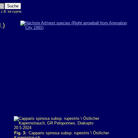
.B. tul cypria
.)
Fig. 3:
Capparis spinosa subsp. rupestris \ Östlicher
Kapernstrauch