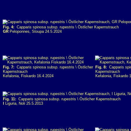
Fig. 4:
Capparis spinosa subsp. rupestris \ Östlicher Kapernstrauch
GR
Peloponnes, Stoupa 24.5.2024
Fig. 7:
Capparis spinosa subsp. rupestris \ Östlicher
Fig. 8:
Capparis spin
Kapernstrauch
Kapernstrauch
Kefalonia, Fiskardo 16.4.2024
Kefalonia, Fiskardo 
Fig. 11:
Capparis spinosa subsp. rupestris \ Östlicher Kapernstrauch
I
Liguria, Noli 25.5.2013