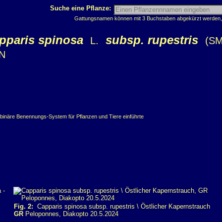
Suche eine Pflanze:
Gattungsnamen können mit 3 Buchstaben abgekürzt werden, z
pparis spinosa
subsp. rupestris
L.
(SM
N
 binäre Benennungs-System für Pflanzen und Tiere einführte
Fig. 2:
Capparis spinosa subsp. rupestris \ Östlicher Kapernstrauch
GR
Peloponnes, Diakopto 20.5.2024