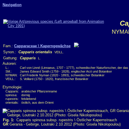
Navigation
Ca
NYMA
Fam.:
Capparaceae \ Kaperngewächse
Synon.:
Capparis orientalis
VEILL.
Gattung:
Capparis
L.
Autoren:
L.:
Carl von Linné (Linnaeus, 1707 - 1777), schwedischer Naturforscher, der das
SM.:
James Edward Smith (1759 - 1828), englischer Arzt und Botaniker
NYMAN:
Carl Frederik Nyman (1820 - 1893), schwedischer Botaniker
VEILL.:
S. Veillard (1750 - 1820), französischer Botaniker
Etymologie:
Capparis:
arabischer Pflanzenname
spinosa:
dornig
rupestris:
felsliebend
orientalis:
östlich, aus dem Orient
Fig. 1:
Capparis spinosa subsp. rupestris \ Östlicher Kapernstrauch
GR
Gerania - Gebirge, Loutraki 2.10.2012 (Photo: Gisela Nikolopoulou)