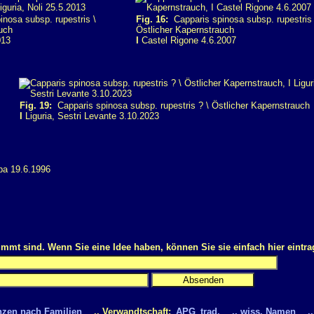
nosa subsp. rupestris \
Fig. 16:
Capparis spinosa subsp. rupestris 
uch
Östlicher Kapernstrauch
013
I
Castel Rigone 4.6.2007
Fig. 19:
Capparis spinosa subsp. rupestris ? \ Östlicher Kapernstrauch
I
Liguria, Sestri Levante 3.10.2023
stimmt sind. Wenn Sie eine Idee haben, können Sie sie einfach hier eint
nzen nach Familien
.. Verwandtschaft:
APG
trad.
.. wiss. Namen
.