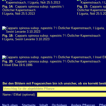
Fig. 14:
Capparis spinosa subsp. rupestris \
Fig. 15:
Capparis spi
Östlicher Kapernstrauch
Östlicher Kapernstra
I
Liguria, Noli 25.5.2013
I
Liguria, Noli 25.5.2
Fig. 18:
Capparis spinosa subsp. rupestris ? \ Östlicher Kapernstrauch
I
Liguria, Sestri Levante 3.10.2023
Fig. 20:
Capparis spinosa subsp. rupestris ? \ Östlicher Kapernstrauch
I
Insel Elba 19.6.1996
Bei den Bildern mit Fragezeichen bin ich unsicher, ob sie korrekt be
Name / EMail (optional):
Nach oben
Startseite
Inhalt
Orchideen
Andere Pflanzen
Pfla