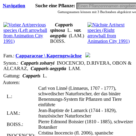
Navigation
Suche eine Pflanze:
Gattungsnamen können mit 3 Buchstaben abgekürzt werd
Capparis
spinosa
L.
var.
aegyptia
(LAM.)
BOISS.
Fam.:
Capparaceae \ Kaperngewächse
Synon.:
Capparis zoharyi
INOCENCIO, D.RIVERA, OBON &
ALCARAZ
,
Capparis aegyptia
LAM.
Gattung:
Capparis
L.
Autoren:
Carl von Linné (Linnaeus, 1707 - 1777),
schwedischer Naturforscher, der das binäre
L.:
Benennungs-System für Pflanzen und Tiere
einführte
Jean-Baptiste de Lamarck (1744 - 1829),
LAM.:
französischer Naturforscher
Pierre Edmond Boissier (1810 - 1885), schweizer
BOISS.:
Botaniker
Cristina Inocencio (fl. 2006), spanische
INOCENCIO: