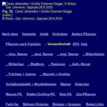
Fig. 12:
Carex atherodes \ Große Grannen-Segge
(cultiv.)
S
Botan. Gar. Universit. Uppsala 28.8.2010
Nach oben
Startseite
Inhalt
Orchideen
Andere Pflanzen
Pflanzen nach Familien
.. Verwandtschaft:
APG
trad.
.. wiss. Namen
.. deut. Namen
.. engl. Namen
.. Blütenfarben
.. Blütenbau
.. Blattform
.. Regionen
.. Aufn.-Monat
.. Früchten + Samen
.. Wurzeln + Knollen
Schädlingsbefall + Missbildungen
Bäume
Sträucher
Wasser-Pfl.
Kletter-/Schling-Pfl.
Nutz-Pfl.
Zier-Pflanzen
Farb-Var.
Mehrere Kriterien
Biotope + Gruppen
Botan.Links