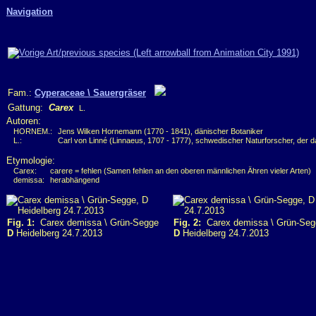
Navigation
Fam.:
Cyperaceae \ Sauergräser
Gattung:
Carex
L.
Autoren:
HORNEM.:
Jens Wilken Hornemann (1770 - 1841), dänischer Botaniker
L.:
Carl von Linné (Linnaeus, 1707 - 1777), schwedischer Naturforscher, der 
Etymologie:
Carex:
carere = fehlen (Samen fehlen an den oberen männlichen Ähren vieler Arten)
demissa:
herabhängend
Fig. 1:
Carex demissa \ Grün-Segge
Fig. 2:
Carex demissa \ Grün-Seg
D
Heidelberg 24.7.2013
D
Heidelberg 24.7.2013