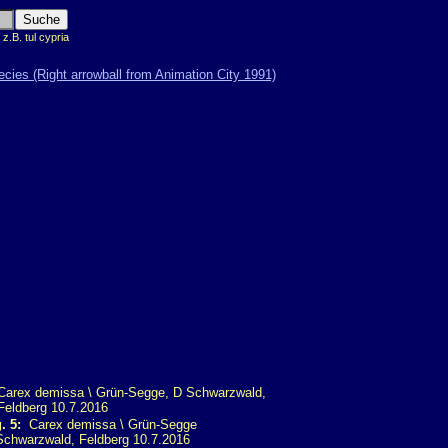
.B. tul cypria
. 5:
Carex demissa \ Grün-Segge
chwarzwald, Feldberg 10.7.2016