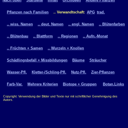
Nach oben
Startseite
Inhalt
Orchideen
Andere Pflanzen
Pflanzen nach Familien
.. Verwandtschaft:
APG
trad.
.. wiss. Namen
.. deut. Namen
.. engl. Namen
.. Blütenfarben
.. Blütenbau
.. Blattform
.. Regionen
.. Aufn.-Monat
.. Früchten + Samen
.. Wurzeln + Knollen
Schädlingsbefall + Missbildungen
Bäume
Sträucher
Wasser-Pfl.
Kletter-/Schling-Pfl.
Nutz-Pfl.
Zier-Pflanzen
Farb-Var.
Mehrere Kriterien
Biotope + Gruppen
Botan.Links
Copyright: Verwendung der Bilder und Texte nur mit schriftlicher Genehmigung des
Autors.