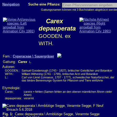
Navigation
Suche eine Pflanze:
Gattungsnamen können mit 3 Buchstaben abgekürzt werden, 
Carex
depauperata
GOODEN. ex
WITH.
Fam.:
Cyperaceae \ Sauergräser
Gattung:
Carex
L.
Autoren:
GOODEN.:
Samuel Goodenough (1743 - 1827), britischer Geistlicher und Botaniker
WITH.:
William Withering (1741 - 1799), britischer Arzt und Botaniker
L.:
Carl von Linné (Linnaeus, 1707 - 1777), schwedischer Naturforscher, der
das binäre Benennungs-System für Pflanzen und Tiere einführte
Etymologie:
Carex:
carere = fehlen (Samen fehlen an den oberen männlichen Ähren vieler
Arten)
depauperata:
verarmt
Fig. 1:
Carex depauperata \ Armblütige Segge, Verarmte Segge