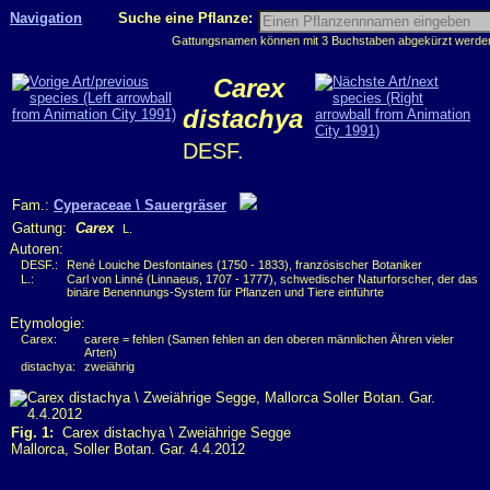
Navigation
Suche eine Pflanze:
Gattungsnamen können mit 3 Buchstaben abgekürzt werden, 
Carex
distachya
DESF.
Fam.:
Cyperaceae \ Sauergräser
Gattung:
Carex
L.
Autoren:
DESF.:
René Louiche Desfontaines (1750 - 1833), französischer Botaniker
L.:
Carl von Linné (Linnaeus, 1707 - 1777), schwedischer Naturforscher, der das
binäre Benennungs-System für Pflanzen und Tiere einführte
Etymologie:
Carex:
carere = fehlen (Samen fehlen an den oberen männlichen Ähren vieler
Arten)
distachya:
zweiährig
Fig. 1:
Carex distachya \ Zweiährige Segge
Mallorca, Soller Botan. Gar. 4.4.2012