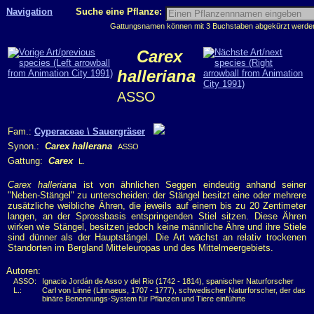
Navigation
Suche eine Pflanze:
Gattungsnamen können mit 3 Buchstaben abgekürzt werden, 
Carex
halleriana
ASSO
Fam.:
Cyperaceae \ Sauergräser
Synon.:
Carex hallerana
ASSO
Gattung:
Carex
L.
Carex halleriana
ist von ähnlichen Seggen eindeutig anhand seiner
"Neben-Stängel" zu unterscheiden: der Stängel besitzt eine oder mehrere
zusätzliche weibliche Ähren, die jeweils auf einem bis zu 20 Zentimeter
langen, an der Sprossbasis entspringenden Stiel sitzen. Diese Ähren
wirken wie Stängel, besitzen jedoch keine männliche Ähre und ihre Stiele
sind dünner als der Hauptstängel. Die Art wächst an relativ trockenen
Standorten im Bergland Mitteleuropas und des Mittelmeergebiets.
Autoren:
ASSO:
Ignacio Jordán de Asso y del Rio (1742 - 1814), spanischer Naturforscher
L.:
Carl von Linné (Linnaeus, 1707 - 1777), schwedischer Naturforscher, der das
binäre Benennungs-System für Pflanzen und Tiere einführte