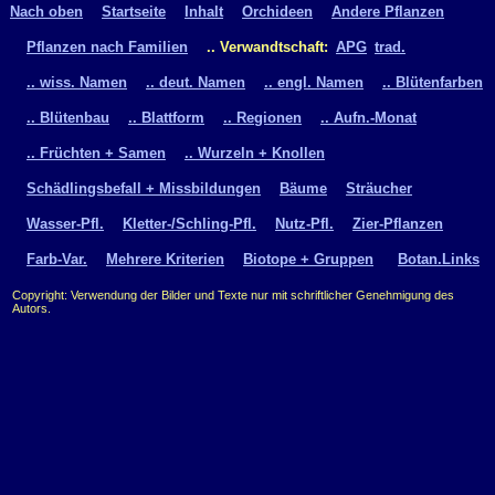
Nach oben
Startseite
Inhalt
Orchideen
Andere Pflanzen
Pflanzen nach Familien
.. Verwandtschaft:
APG
trad.
.. wiss. Namen
.. deut. Namen
.. engl. Namen
.. Blütenfarben
.. Blütenbau
.. Blattform
.. Regionen
.. Aufn.-Monat
.. Früchten + Samen
.. Wurzeln + Knollen
Schädlingsbefall + Missbildungen
Bäume
Sträucher
Wasser-Pfl.
Kletter-/Schling-Pfl.
Nutz-Pfl.
Zier-Pflanzen
Farb-Var.
Mehrere Kriterien
Biotope + Gruppen
Botan.Links
Copyright: Verwendung der Bilder und Texte nur mit schriftlicher Genehmigung des
Autors.