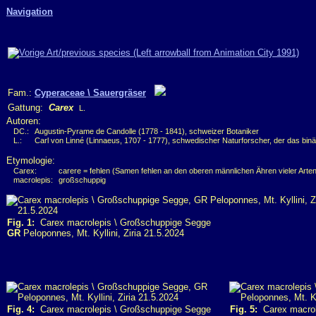
Navigation
Fam.:
Cyperaceae \ Sauergräser
Gattung:
Carex
L.
Autoren:
DC.:
Augustin-Pyrame de Candolle (1778 - 1841), schweizer Botaniker
L.:
Carl von Linné (Linnaeus, 1707 - 1777), schwedischer Naturforscher, der das bin
Etymologie:
Carex:
carere = fehlen (Samen fehlen an den oberen männlichen Ähren vieler Arten
macrolepis:
großschuppig
Fig. 1:
Carex macrolepis \ Großschuppige Segge
GR
Peloponnes, Mt. Kyllini, Ziria 21.5.2024
Fig. 4:
Carex macrolepis \ Großschuppige Segge
Fig. 5:
Carex macrol