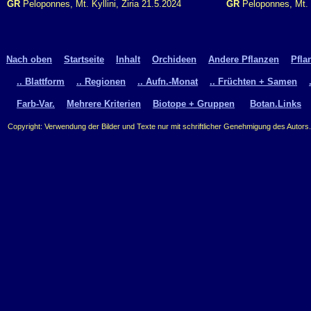
GR
Peloponnes, Mt. Kyllini, Ziria 21.5.2024
GR
Peloponnes, Mt. K
Nach oben
Startseite
Inhalt
Orchideen
Andere Pflanzen
Pfla
.. Blattform
.. Regionen
.. Aufn.-Monat
.. Früchten + Samen
Farb-Var.
Mehrere Kriterien
Biotope + Gruppen
Botan.Links
Copyright: Verwendung der Bilder und Texte nur mit schriftlicher Genehmigung des Autors.