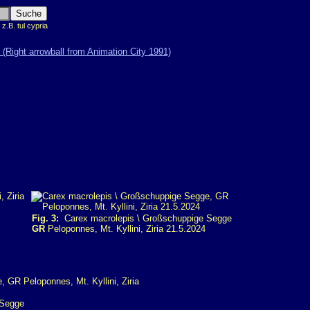
.B. tul cypria
Fig. 3:
Carex macrolepis \ Großschuppige Segge
GR
Peloponnes, Mt. Kyllini, Ziria 21.5.2024
 Segge