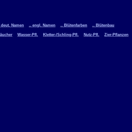
. deut. Namen
.. engl. Namen
.. Blütenfarben
.. Blütenbau
räucher
Wasser-Pfl.
Kletter-/Schling-Pfl.
Nutz-Pfl.
Zier-Pflanzen