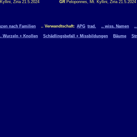
yllini, Ziria 21.5.2024
GR
Peloponnes, Mt. Kyllini, Ziria 21.5.2024
nzen nach Familien
.. Verwandtschaft:
APG
trad.
.. wiss. Namen
.
.. Wurzeln + Knollen
Schädlingsbefall + Missbildungen
Bäume
St