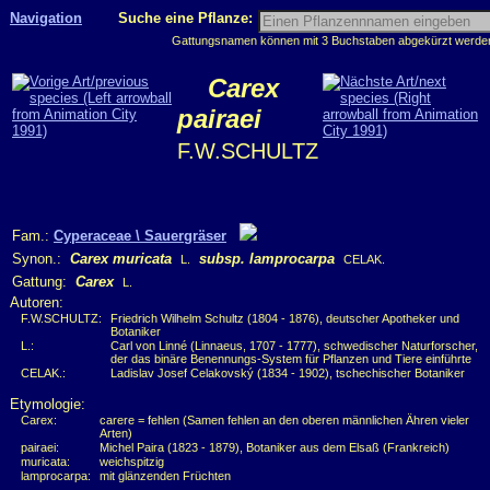
Navigation
Suche eine Pflanze:
Gattungsnamen können mit 3 Buchstaben abgekürzt werden, 
Carex
pairaei
F.W.SCHULTZ
Fam.:
Cyperaceae \ Sauergräser
Synon.:
Carex muricata
subsp. lamprocarpa
L.
CELAK.
Gattung:
Carex
L.
Autoren:
F.W.SCHULTZ:
Friedrich Wilhelm Schultz (1804 - 1876), deutscher Apotheker und
Botaniker
L.:
Carl von Linné (Linnaeus, 1707 - 1777), schwedischer Naturforscher,
der das binäre Benennungs-System für Pflanzen und Tiere einführte
CELAK.:
Ladislav Josef Celakovský (1834 - 1902), tschechischer Botaniker
Etymologie:
Carex:
carere = fehlen (Samen fehlen an den oberen männlichen Ähren vieler
Arten)
pairaei:
Michel Paira (1823 - 1879), Botaniker aus dem Elsaß (Frankreich)
muricata:
weichspitzig
lamprocarpa:
mit glänzenden Früchten