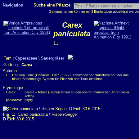
Navigation
Suche eine Pflanze:
Gattungsnamen können mit 3 Buchstaben abgekürzt werden, 
Carex
paniculata
L.
Fam.:
Cyperaceae \ Sauergräser
Gattung:
Carex
L.
Autoren:
L.:
Carl von Linné (Linnaeus, 1707 - 1777), schwedischer Naturforscher, der das
binäre Benennungs-System für Pflanzen und Tiere einführte
Etymologie:
Carex:
carere = fehlen (Samen fehlen an den oberen männlichen Ähren vieler
Arten)
paniculata:
rispig
Fig. 1:
Carex paniculata \ Rispen-Segge
D
Eich 30.6.2015