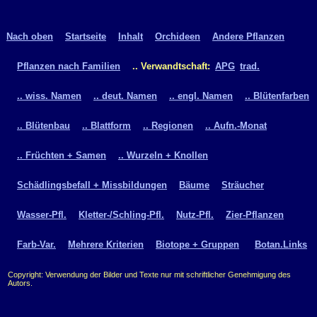
Nach oben
Startseite
Inhalt
Orchideen
Andere Pflanzen
Pflanzen nach Familien
.. Verwandtschaft:
APG
trad.
.. wiss. Namen
.. deut. Namen
.. engl. Namen
.. Blütenfarben
.. Blütenbau
.. Blattform
.. Regionen
.. Aufn.-Monat
.. Früchten + Samen
.. Wurzeln + Knollen
Schädlingsbefall + Missbildungen
Bäume
Sträucher
Wasser-Pfl.
Kletter-/Schling-Pfl.
Nutz-Pfl.
Zier-Pflanzen
Farb-Var.
Mehrere Kriterien
Biotope + Gruppen
Botan.Links
Copyright: Verwendung der Bilder und Texte nur mit schriftlicher Genehmigung des
Autors.