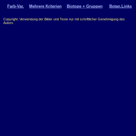
Farb-Var.
Mehrere Kriterien
Biotope + Gruppen
Botan.Links
Copyright: Verwendung der Bilder und Texte nur mit schriftlicher Genehmigung des
Autors.