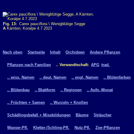
Fig. 13:
Carex pauciflora \ Wenigblütige Segge
A
Kärnten, Koralpe 4.7.2023
Nach oben
Startseite
Inhalt
Orchideen
Andere Pflanzen
Pflanzen nach Familien
.. Verwandtschaft:
APG
trad.
.. wiss. Namen
.. deut. Namen
.. engl. Namen
.. Blütenfarben
.. Blütenbau
.. Blattform
.. Regionen
.. Aufn.-Monat
.. Früchten + Samen
.. Wurzeln + Knollen
Schädlingsbefall + Missbildungen
Bäume
Sträucher
Wasser-Pfl.
Kletter-/Schling-Pfl.
Nutz-Pfl.
Zier-Pflanzen