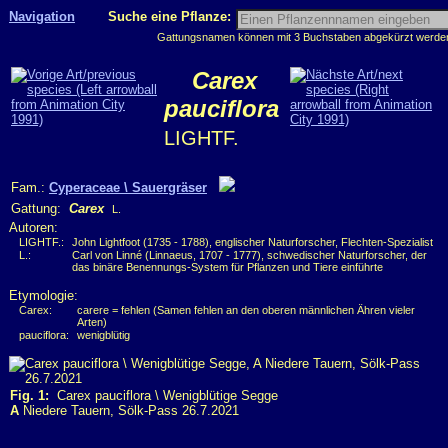
Navigation
Suche eine Pflanze:
Gattungsnamen können mit 3 Buchstaben abgekürzt werden, 
Carex
pauciflora
LIGHTF.
Fam.:
Cyperaceae \ Sauergräser
Gattung:
Carex
L.
Autoren:
LIGHTF.:
John Lightfoot (1735 - 1788), englischer Naturforscher, Flechten-Spezialist
L.:
Carl von Linné (Linnaeus, 1707 - 1777), schwedischer Naturforscher, der
das binäre Benennungs-System für Pflanzen und Tiere einführte
Etymologie:
Carex:
carere = fehlen (Samen fehlen an den oberen männlichen Ähren vieler
Arten)
pauciflora:
wenigblütig
Fig. 1:
Carex pauciflora \ Wenigblütige Segge
A
Niedere Tauern, Sölk-Pass 26.7.2021